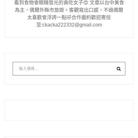
看到食物會眼睛發光的貪吃女子😍 文章以台中美食
為主，偶爾外縣市旅遊。客觀寫出口感，不過偶爾
太喜歡會浮誇一點🤣合作邀約歡迎寄信
至:ckacka222332@gmail.com