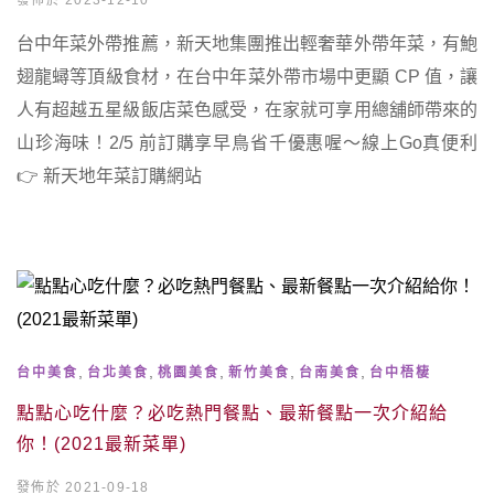
發佈於 2023-12-10
台中年菜外帶推薦，新天地集團推出輕奢華外帶年菜，有鮑
翅龍蟳等頂級食材，在台中年菜外帶市場中更顯 CP 值，讓
人有超越五星級飯店菜色感受，在家就可享用總舖師帶來的
山珍海味！2/5 前訂購享早鳥省千優惠喔～線上Go真便利
👉 新天地年菜訂購網站
,
,
,
,
,
台中美食
台北美食
桃園美食
新竹美食
台南美食
台中梧棲
點點心吃什麼？必吃熱門餐點、最新餐點一次介紹給
你！(2021最新菜單)
發佈於 2021-09-18