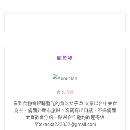
關於我
貪吃巧達
看到食物會眼睛發光的貪吃女子😍 文章以台中美食
為主，偶爾外縣市旅遊。客觀寫出口感，不過偶爾
太喜歡會浮誇一點🤣合作邀約歡迎寄信
至:ckacka222332@gmail.com