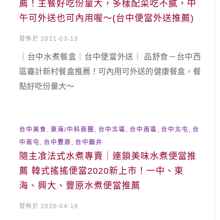
薦！主餐好吃份量大，多樣配菜吃不膩，中
午可外送也可內用喔～(台中便當外送推薦)
發佈於 2021-03-13
｜台中水煮餐盒｜台中便當外送｜ 品舒食－台中西
區審計新村餐盒推薦！可內用可外送的健康餐盒，餐
點好吃份量大～
,
,
,
,
,
台中美食
東海/中科商圈
台中北區
台中南區
台中北屯
台
,
,
中南屯
台中豐原
台中龍井
隨主飡法式水煮專賣｜連鎖美味水煮便當推
薦 韓式搖搖便當2020新上市！一中、東
海、興大、豐原水煮便當推薦
發佈於 2020-04-19