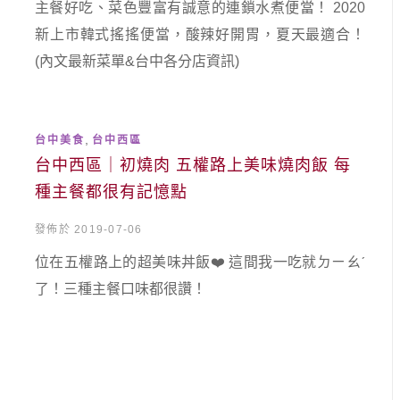
主餐好吃、菜色豐富有誠意的連鎖水煮便當！ 2020
新上市韓式搖搖便當，酸辣好開胃，夏天最適合！
(內文最新菜單&台中各分店資訊)
,
台中美食
台中西區
台中西區｜初燒肉 五權路上美味燒肉飯 每
種主餐都很有記憶點
發佈於 2019-07-06
位在五權路上的超美味丼飯❤️ 這間我一吃就ㄉㄧㄠˊ
了！三種主餐口味都很讚！