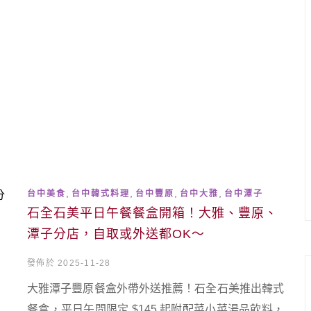
,
,
,
,
台中美食
台中韓式料理
台中豐原
台中大雅
台中潭子
石全石美平日午餐餐盒開箱！大雅、豐原、
潭子分店，自取或外送都OK～
發佈於 2025-11-28
大雅潭子豐原餐盒外帶外送推薦！石全石美推出韓式
餐盒，平日午間限定 $145 起附配菜小菜湯品飲料，