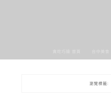
貪吃巧達 首頁
台中美食
瀏覽標籤: