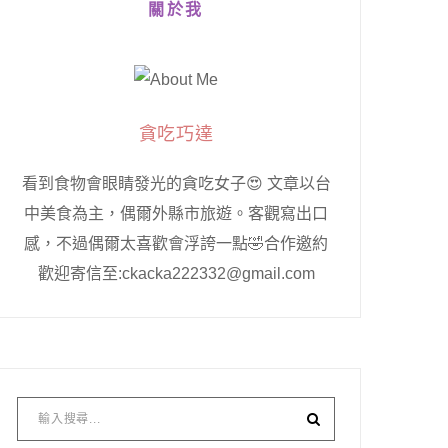
關於我
貪吃巧達
看到食物會眼睛發光的貪吃女子😍 文章以台
中美食為主，偶爾外縣市旅遊。客觀寫出口
感，不過偶爾太喜歡會浮誇一點🤣合作邀約
歡迎寄信至:ckacka222332@gmail.com