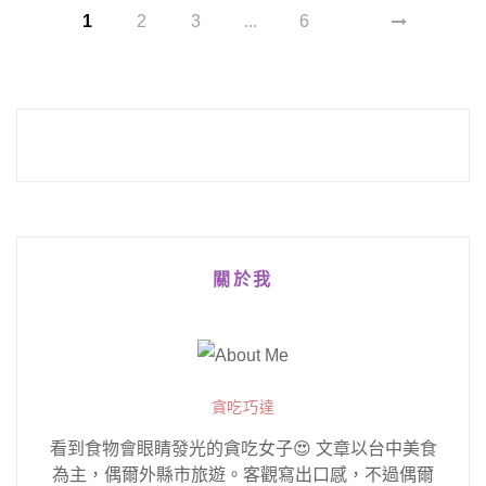
1
2
3
...
6
關於我
貪吃巧達
看到食物會眼睛發光的貪吃女子😍 文章以台中美食
為主，偶爾外縣市旅遊。客觀寫出口感，不過偶爾