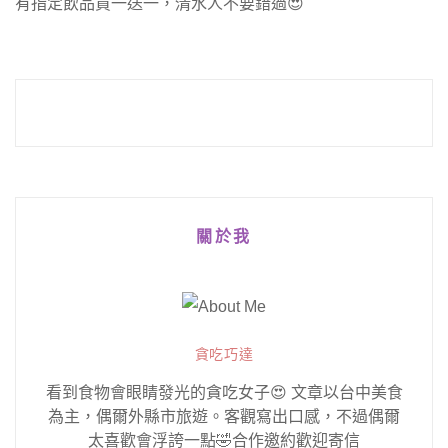
有指定飲品買一送一，清水人不要錯過😍
關於我
貪吃巧達
看到食物會眼睛發光的貪吃女子😍 文章以台中美食
為主，偶爾外縣市旅遊。客觀寫出口感，不過偶爾
太喜歡會浮誇一點🤣合作邀約歡迎寄信