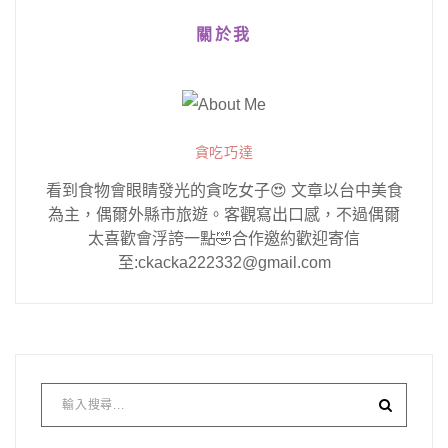
關於我
貪吃巧達
看到食物會眼睛發光的貪吃女子😍 文章以台中美食
為主，偶爾外縣市旅遊。客觀寫出口感，不過偶爾
太喜歡會浮誇一點🤣合作邀約歡迎寄信
至:ckacka222332@gmail.com