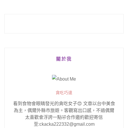
關於我
貪吃巧達
看到食物會眼睛發光的貪吃女子😍 文章以台中美食
為主，偶爾外縣市旅遊。客觀寫出口感，不過偶爾
太喜歡會浮誇一點🤣合作邀約歡迎寄信
至:ckacka222332@gmail.com