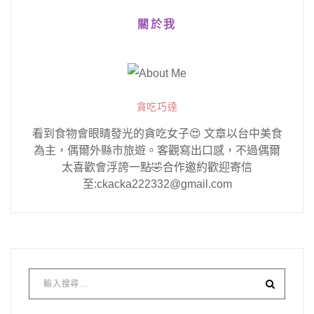
關於我
貪吃巧達
看到食物會眼睛發光的貪吃女子😍 文章以台中美食
為主，偶爾外縣市旅遊。客觀寫出口感，不過偶爾
太喜歡會浮誇一點🤣合作邀約歡迎寄信
至:ckacka222332@gmail.com