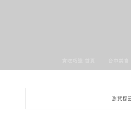
貪吃巧達 首頁
台中美食
瀏覽標籤