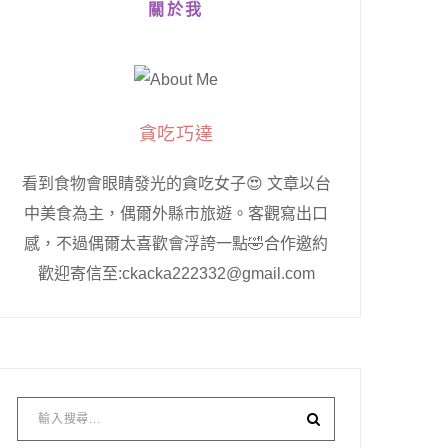
關於我
貪吃巧達
看到食物會眼睛發光的貪吃女子😍 文章以台
中美食為主，偶爾外縣市旅遊。客觀寫出口
感，不過偶爾太喜歡會浮誇一點🤣合作邀約
歡迎寄信至:ckacka222332@gmail.com