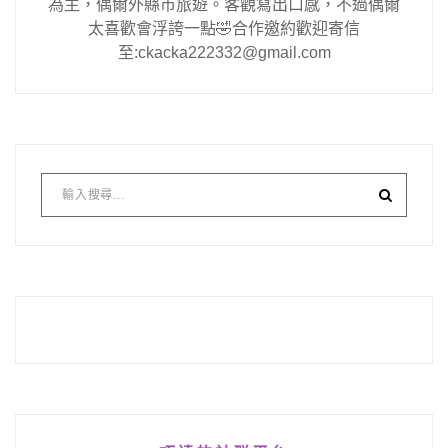
為主，偶爾外縣市旅遊。客觀寫出口感，不過偶爾
太喜歡會浮誇一點🤣合作邀約歡迎寄信
至:ckacka222332@gmail.com