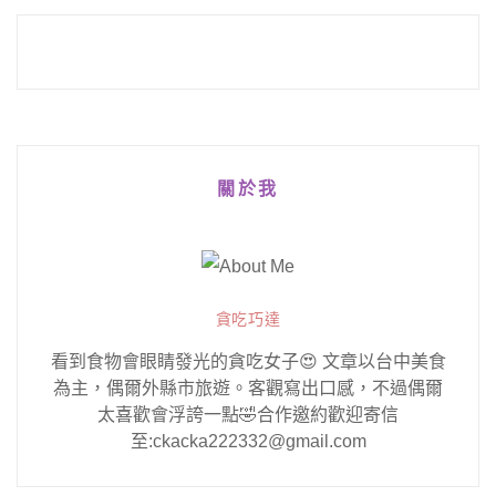
關於我
貪吃巧達
看到食物會眼睛發光的貪吃女子😍 文章以台中美食
為主，偶爾外縣市旅遊。客觀寫出口感，不過偶爾
太喜歡會浮誇一點🤣合作邀約歡迎寄信
至:ckacka222332@gmail.com