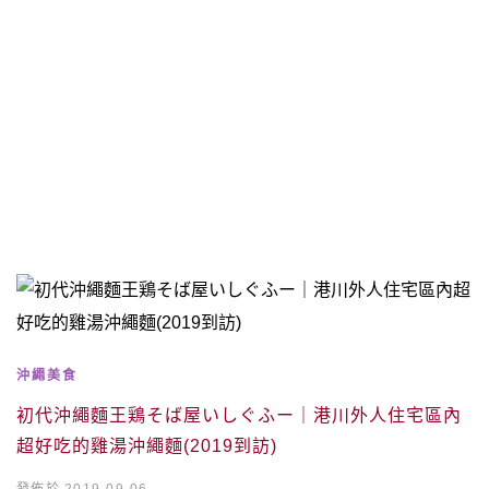
沖繩美食
初代沖繩麵王鶏そば屋いしぐふー｜港川外人住宅區內
超好吃的雞湯沖繩麵(2019到訪)