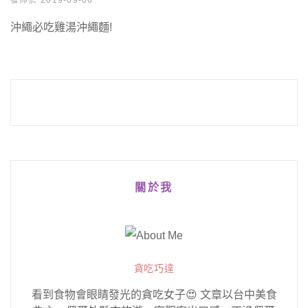
發佈於 2019-09-06
沖繩必吃雞湯沖繩麵!
關於我
貪吃巧達
看到食物會眼睛發光的貪吃女子😍 文章以台中美食