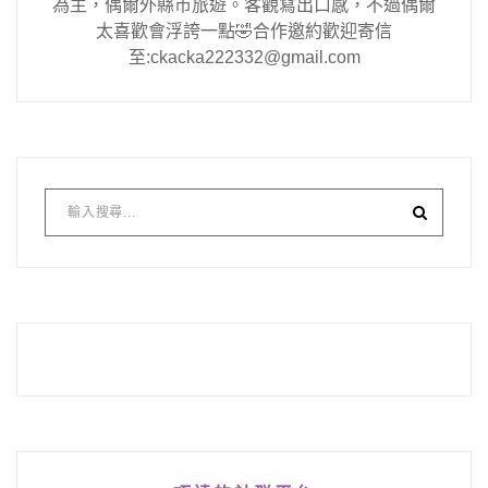
為主，偶爾外縣市旅遊。客觀寫出口感，不過偶爾
太喜歡會浮誇一點🤣合作邀約歡迎寄信
至:ckacka222332@gmail.com