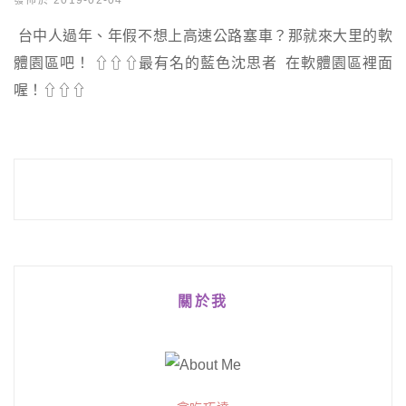
發佈於 2019-02-04
台中人過年、年假不想上高速公路塞車？那就來大里的軟
體園區吧！ ⇧⇧⇧最有名的藍色沈思者 在軟體園區裡面
喔！⇧⇧⇧
關於我