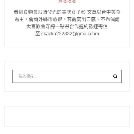
貪吃巧達
看到食物會眼睛發光的貪吃女子😍 文章以台中美食
為主，偶爾外縣市旅遊。客觀寫出口感，不過偶爾
太喜歡會浮誇一點🤣合作邀約歡迎寄信
至:ckacka222332@gmail.com