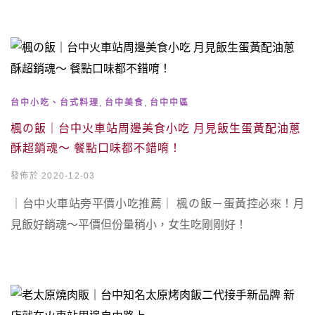
,
,
台中小吃、台式料理
台中美食
台中中區
楓の飯｜台中火車站周邊美食小吃 月見飯生蛋黃配油蔥
酥超銷魂～ 餐點口味都不錯唷！
發佈於 2020-12-03
｜台中火車站旁平價小吃推薦｜ 楓の飯－蛋黃控必來！月
見飯好銷魂～平價但份量稍小，女生吃剛剛好！