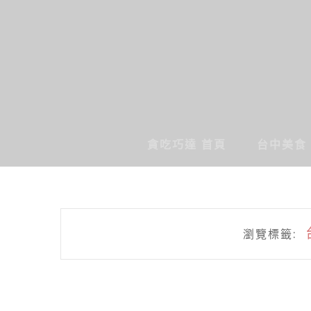
貪吃巧達 首頁
台中美食
瀏覽標籤: