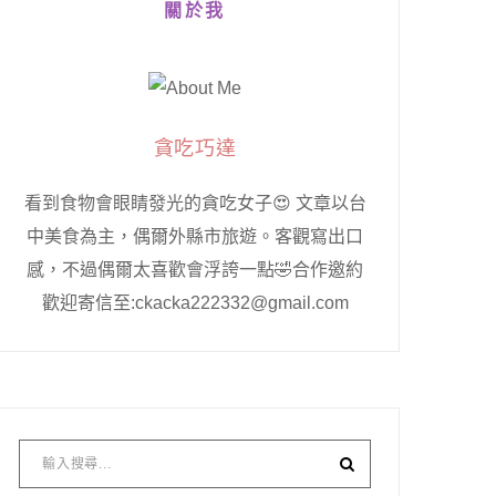
關於我
貪吃巧達
看到食物會眼睛發光的貪吃女子😍 文章以台
中美食為主，偶爾外縣市旅遊。客觀寫出口
感，不過偶爾太喜歡會浮誇一點🤣合作邀約
歡迎寄信至:ckacka222332@gmail.com