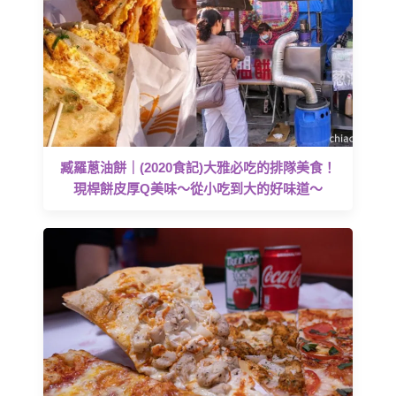
臧羅蔥油餅｜(2020食記)大雅必吃的排隊美食！
現桿餅皮厚Q美味～從小吃到大的好味道～