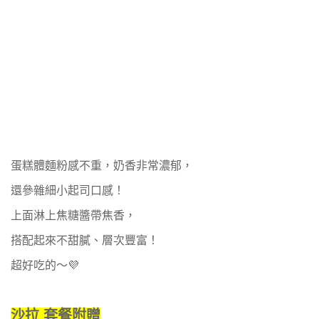
蛋糕體麵粉感不重，奶香非常濃郁，
還參雜細小起司口感！
上面淋上焦糖醬帶焦香，
搭配起來不甜膩、層次豐富！
超好吃的～💜
沙拉 套餐附贈