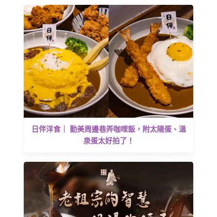
日伴洋食｜ 勤美周邊巷弄咖哩飯，附太陽蛋、溫
泉蛋太好拍了！