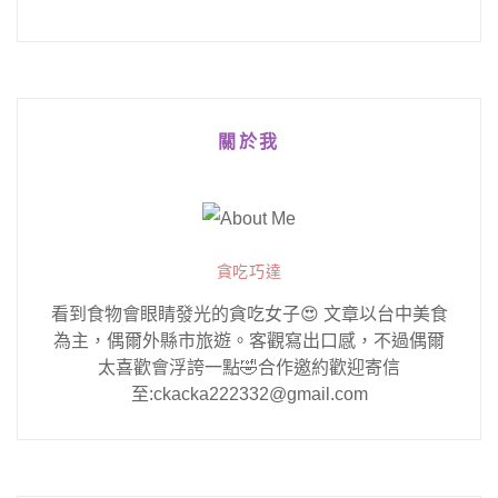
關於我
貪吃巧達
看到食物會眼睛發光的貪吃女子😍 文章以台中美食
為主，偶爾外縣市旅遊。客觀寫出口感，不過偶爾
太喜歡會浮誇一點🤣合作邀約歡迎寄信
至:ckacka222332@gmail.com