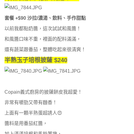
套餐 +$90 沙拉/濃湯、飲料、手作甜點
以前我都點奶醬，這次試試和風醬！
和風醬口味不重，裡面的配料滿滿，
還有蔬菜跟番茄，整體吃起來很清爽！
半熟玉子培根披薩 $240
Copain義式廚房的披薩餅皮我超愛！
非常有嚼勁又帶有麵香！
上面有一顆半熟蛋超誘人😍
醬料是用番茄紅醬，
加上滿滿培根和馬鈴薯塊，