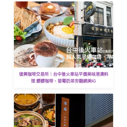
復興咖啡交易所｜台中後火車站平價美味港澳料
理 髒髒咖啡、發霉奶茶夯翻網美IG