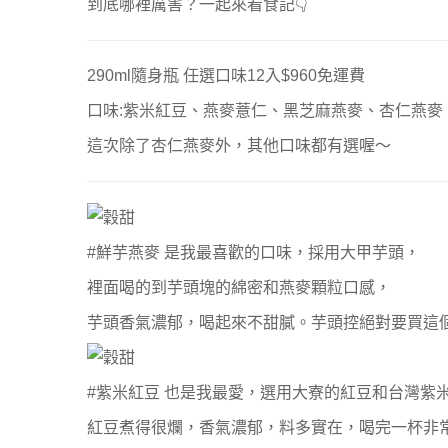
到底哪裡厲害？一起來看食記👇
290ml隨身瓶 任選口味12入$960免運費
口味:紫米紅豆、燕麥薏仁、黑芝麻燕麥、杏仁燕麥
這次除了杏仁燕麥外，其他口味都有選喔～
#鮮芋燕麥 是我最喜歡的口味，採用大甲芋頭，
裡面喝的到芋頭塊的綿密和燕麥顆粒口感，
芋頭香氣濃郁，喝起來不甜膩。芋頭控絕對要買這
#紫米紅豆 也是我最愛，選用大寮的紅豆和台灣紫
紅豆煮得很爛，香氣濃郁，料多實在，喝完一杯非