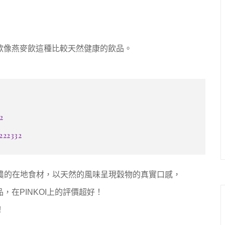
歡像燕麥飲這種比較天然健康的飲品。
2
222332
農的在地食材，以天然的風味呈現穀物的真實口感，
品，
在PINKOI上的評價超好！
！