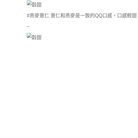
#燕麥薏仁 薏仁和燕麥是一致的QQ口感，口感輕甜
–