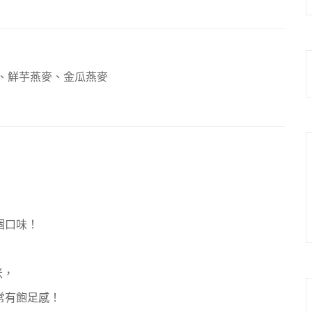
、鮮芋燕麥、金瓜燕麥
個口味！
米，
常有飽足感！