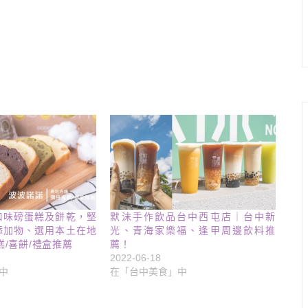
口味磅蛋糕及餅乾，堅
默沫手作飲品台中西屯店｜台中新
添加物、選用本土在地
光、青海家樂福、逢甲周邊飲料推
糕/喜餅/禮盒推薦
薦！
2022-06-18
中
在「台中美食」中