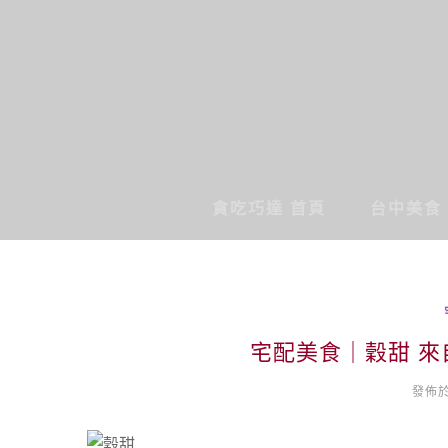
貪吃巧達 首頁
台中美食
宅配美食｜穀甜 
發佈於 