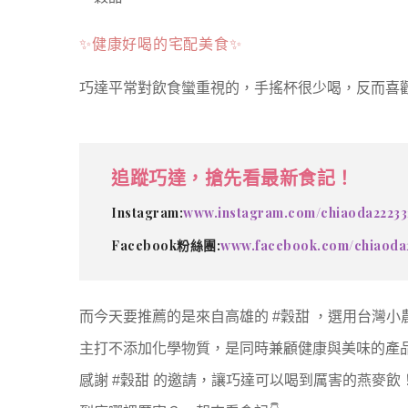
✨健康好喝的宅配美食✨
巧達平常對飲食蠻重視的，手搖杯很少喝，反而喜
追蹤巧達，搶先看最新食記！
Instagram:
www.instagram.com/chiaoda22233
Facebook粉絲團:
www.facebook.com/chiaoda
而今天要推薦的是來自高雄的 #穀甜 ，
選用台灣小
主打不添加化學物質，是同時兼顧健康與美味的產
感謝 #穀甜 的邀請，讓巧達可以喝到厲害的燕麥飲