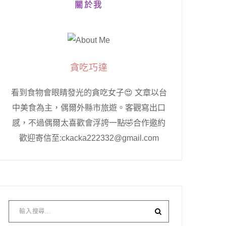
關於我
貪吃巧達
看到食物會眼睛發光的貪吃女子😍 文章以台
中美食為主，偶爾外縣市旅遊。客觀寫出口
感，不過偶爾太喜歡會浮誇一點🤣合作邀約
歡迎寄信至:ckacka222332@gmail.com