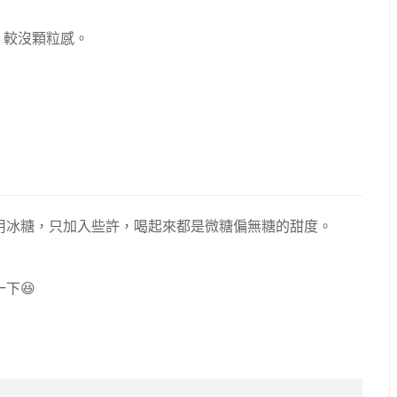
，較沒顆粒感。
用冰糖，只加入些許，
喝起來都是微糖偏無糖的甜度。
下😆