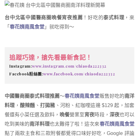
台中北區中國醫商圈晚餐宵夜推薦
！好吃的
泰式料理
，來
「
春花姨南風食堂
」就吃得到～
追蹤巧達，搶先看最新食記！
Instagram:
www.instagram.com/chiaoda222332
Facebook粉絲團:
www.facebook.com/chiaoda222332
中國醫商圈泰式料理推薦
～
春花姨南風食堂
販售好吃的
南洋
料理
，
酸辣麵
、
打拋豬
、河粉、紅咖哩這邊 $129 起，加套
餐還有小菜任選及飲料，
晚餐
營業至
宵夜
時段，
深夜
也可以
吃到美味的
南洋料理
也太難得了啦！這次來
春花姨南風食堂
點了兩款主食和三款附餐都覺得口味好好吃，Google 評論