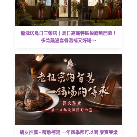
龍涎居烏日三榮店｜烏日高鐵特區餐廳新開幕！
多款雞湯套餐溫補又好喝～
網友推薦 • 精燉補湯 一年四季都可以喝 康寶藥燉