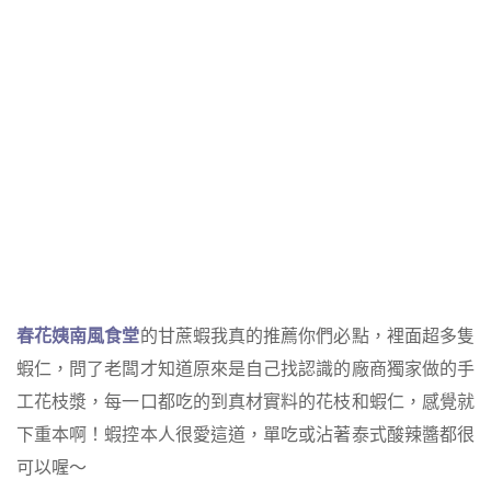
春花姨南風食堂
的甘蔗蝦我真的推薦你們必點，裡面超多隻
蝦仁，問了老闆才知道原來是自己找認識的廠商獨家做的手
工花枝漿，每一口都吃的到真材實料的花枝和蝦仁，感覺就
下重本啊！蝦控本人很愛這道，單吃或沾著泰式酸辣醬都很
可以喔～