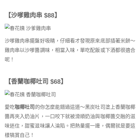
【沙嗲雞肉串 $88】
沙嗲雞肉串擺盤好吸睛，仔細看才發現原來底部插著米餅～
雞肉串以沙嗲醬調味，相當入味，單吃配飯或下酒都很適合
呢！
【香蘭咖椰吐司 $68】
愛吃
咖椰吐司
的你怎麼能錯過這道～黑炭吐司塗上香蘭咖椰
醬再夾入奶油片，一口咬下就被滑順奶油與咖椰醬交融的滋
味迷住，甜蜜滋味讓人淪陷。把熱量擺一邊，偶爾就是要這
樣犒賞自己！