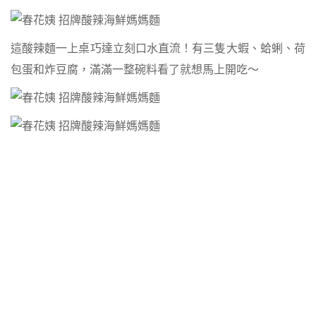
這酸辣麵一上桌巧達立刻口水直流！有三隻大蝦、蛤蜊、荷
包蛋和炸豆腐，滿滿一整碗料看了就想馬上開吃～