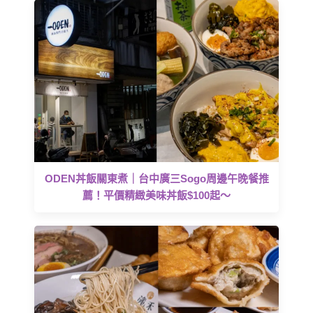
ODEN丼飯關東煮｜台中廣三Sogo周邊午晚餐推
薦！平價精緻美味丼飯$100起～