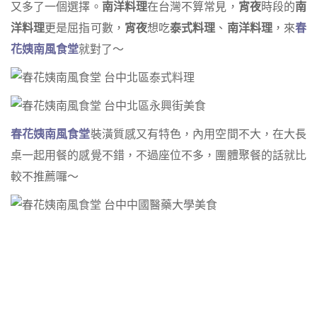
又多了一個選擇。
南洋料理
在台灣不算常見，
宵夜
時段的
南
洋料理
更是屈指可數，
宵夜
想吃
泰式料理
、
南洋料理
，來
春
花姨南風食堂
就對了～
春花姨南風食堂
裝潢質感又有特色，內用空間不大，在大長
桌一起用餐的感覺不錯，不過座位不多，團體聚餐的話就比
較不推薦囉～