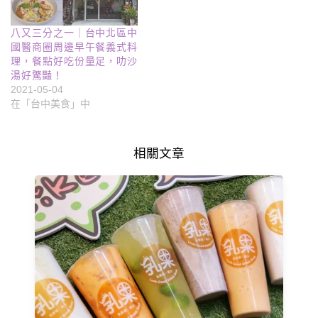
八又三分之一｜台中北區中
國醫商圈周邊早午餐義式料
理，餐點好吃份量足，叻沙
湯好驚豔！
2021-05-04
在「台中美食」中
相關文章