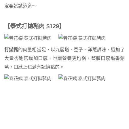
定要試試這道～
【泰式打拋豬肉 $129】
打拋豬
的肉量相當足，以九層塔、豆子、洋蔥調味，還加了
大量杏鮑菇增加口感，也讓營養更均衡，整體口感鹹香涮
嘴，口感上也滿有記憶點的。