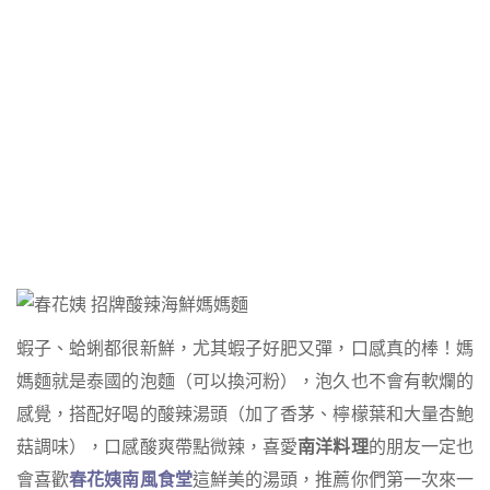
蝦子、蛤蜊都很新鮮，尤其蝦子好肥又彈，口感真的棒！媽
媽麵就是泰國的泡麵（可以換河粉），泡久也不會有軟爛的
感覺，搭配好喝的酸辣湯頭（加了香茅、檸檬葉和大量杏鮑
菇調味），口感酸爽帶點微辣，喜愛
南洋料理
的朋友一定也
會喜歡
春花姨南風食堂
這鮮美的湯頭，推薦你們第一次來一