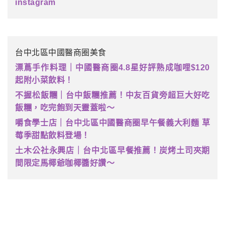
instagram
台中北區中國醫商圈美食
漂蔦手作料理｜中國醫商圈4.8星好評熟成咖哩$120
起附小菜飲料！
不握松飯糰｜台中飯糰推薦！中友百貨旁超巨大好吃
飯糰，吃完飽到天靈蓋啦～
嚼食學士店｜台中北區中國醫商圈早午餐義大利麵 草
莓季甜點飲料登場！
土木公社永興店｜台中北區早餐推薦！炭烤土司夾期
間限定馬椰爺咖椰醬好讚～