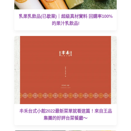
乳果乳飲品(已歇業)｜超級真材實料 回購率100%
的果汁乳飲品!
丰禾台式小館2022最新菜單就看這篇！來自王品
集團的好評台菜餐廳～