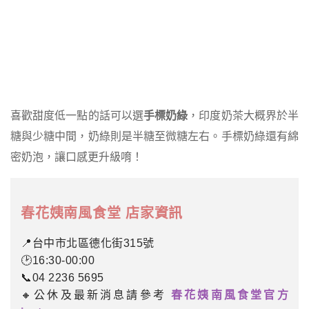
喜歡甜度低一點的話可以選
手標奶綠
，印度奶茶大概界於半
糖與少糖中間，奶綠則是半糖至微糖左右。手標奶綠還有綿
密奶泡，讓口感更升級唷！
春花姨南風食堂 店家資
訊
📍台中市北區德化街315號
🕑16:30-00:00
📞04 2236 5695
🔸公休及最新消息請參考
春花姨南風食堂官方