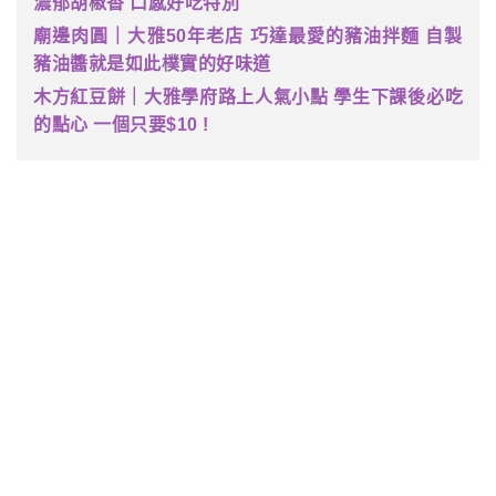
濃郁胡椒香 口感好吃特別
廟邊肉圓｜大雅50年老店 巧達最愛的豬油拌麵 自製
豬油醬就是如此樸實的好味道
木方紅豆餅｜大雅學府路上人氣小點 學生下課後必吃
的點心 一個只要$10 !