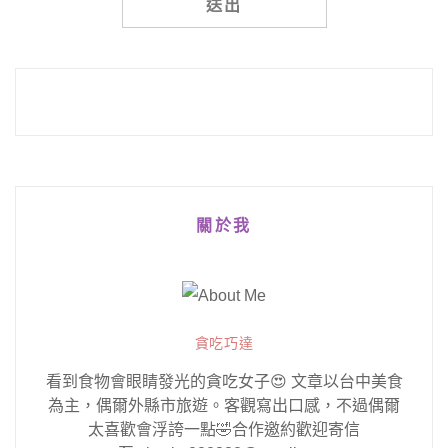
Alternative:
關於我
貪吃巧達
看到食物會眼睛發光的貪吃女子😍 文章以台中美食
為主，偶爾外縣市旅遊。客觀寫出口感，不過偶爾
太喜歡會浮誇一點🤣合作邀約歡迎寄信