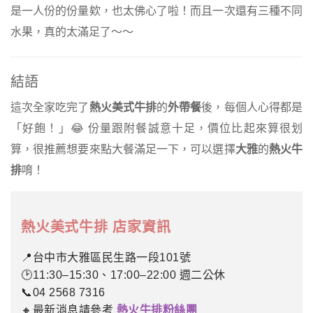
是一人份的份量欸，也太佛心了啦！而且一次還有三種不同
水果，真的太滿足了～～
結語
這次全家吃完了
熱火美式牛排
的
外帶餐
後，每個人心得都是
「好飽！」😂 份量跟附餐誠意十足，價位比起來算很划
算，很推薦想要來點大餐滿足一下，可以選擇
大雅
的
熱火牛
排
唷！
熱火美式牛排 店家資訊
📍台中市大雅區民生路一段101號
🕑11:30–15:30、17:00–22:00 週二公休
📞04 2568 7316
🔸最新消息請參考
熱火牛排粉絲團