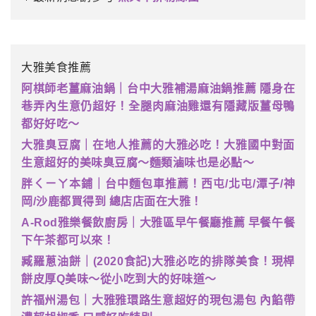
大雅美食推薦
阿棋師老薑麻油鍋｜台中大雅補湯麻油鍋推薦 隱身在
巷弄內生意仍超好！全腿肉麻油雞還有隱藏版薑母鴨
都好好吃～
大雅臭豆腐｜在地人推薦的大雅必吃！大雅國中對面
生意超好的美味臭豆腐～麵類滷味也是必點～
胖ㄑㄧㄚ本鋪｜台中麵包車推薦！西屯/北屯/潭子/神
岡/沙鹿都買得到 總店店面在大雅！
A-Rod雅樂餐飲廚房｜大雅區早午餐廳推薦 早餐午餐
下午茶都可以來！
臧羅蔥油餅｜(2020食記)大雅必吃的排隊美食！現桿
餅皮厚Q美味～從小吃到大的好味道～
許福州湯包｜大雅雅環路生意超好的現包湯包 內餡帶