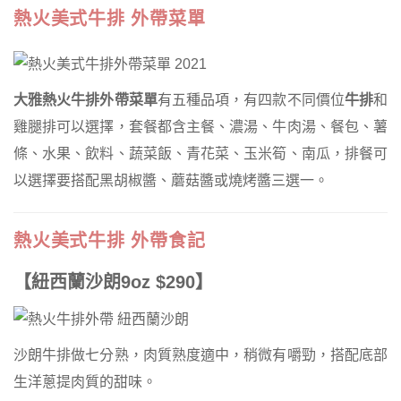
熱火美式牛排 外帶菜單
大雅熱火牛排外帶菜單
有五種品項，有四款不同價位
牛排
和
雞腿排可以選擇，套餐都含主餐、濃湯、牛肉湯、餐包、薯
條、水果、飲料、蔬菜飯、青花菜、玉米筍、南瓜，排餐可
以選擇要搭配黑胡椒醬、蘑菇醬或燒烤醬三選一。
熱火美式牛排 外帶食記
【紐西蘭沙朗9oz $290】
沙朗牛排做七分熟，肉質熟度適中，稍微有嚼勁，搭配底部
生洋蔥提肉質的甜味。