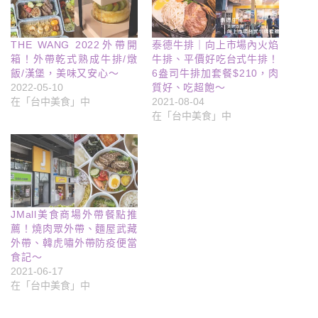
THE WANG 2022外帶開
泰德牛排｜向上市場內火焰
箱！外帶乾式熟成牛排/燉
牛排、平價好吃台式牛排！
飯/漢堡，美味又安心～
6盎司牛排加套餐$210，肉
2022-05-10
質好、吃超飽～
在「台中美食」中
2021-08-04
在「台中美食」中
JMall美食商場外帶餐點推
薦！燒肉眾外帶、麵屋武藏
外帶、韓虎嘯外帶防疫便當
食記～
2021-06-17
在「台中美食」中