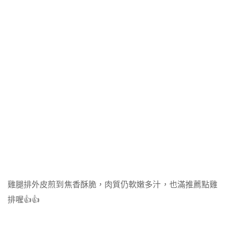
雞腿排外皮煎到焦香酥脆，肉質仍軟嫩多汁，也滿推薦點雞
排喔👍👍