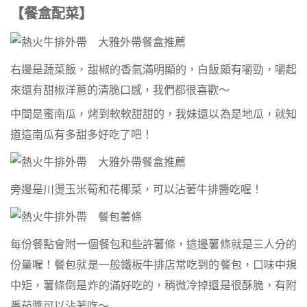
【餐盒配菜】
右邊是蔬菜飯，甜椒的香氣滿明顯的，白飯頗有嚼勁，嚼起
來還有甜椒洋蔥的清脆口感，我們都很喜歡～
中間是蜜南瓜，烤到軟軟甜甜的，我妹還以為是地瓜，就知
道這南瓜有多甜多好吃了吧！
旁邊是川燙玉米筍和花椰菜，可以沾著牛排醬吃喔！
每份餐點會附一個餐包和些許薯條，這邊薯條就是三人分的
份量喔！餐包就是一般鐵板牛排店常吃到的餐包，口味中規
中矩，薯條倒是炸的滿好吃的，稍微冷掉還是很酥脆，有附
番茄醬可以沾著吃～