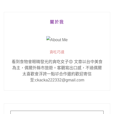
關於我
貪吃巧達
看到食物會眼睛發光的貪吃女子😍 文章以台中美食
為主，偶爾外縣市旅遊。客觀寫出口感，不過偶爾
太喜歡會浮誇一點🤣合作邀約歡迎寄信
至:ckacka222332@gmail.com