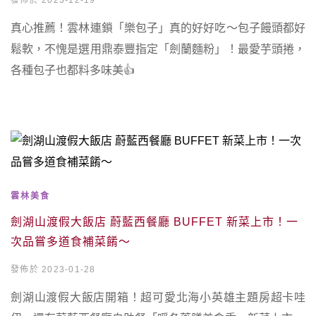
發佈於 2023-12-19
真心推薦！雲林連鎖「樂包子」真的好好吃～包子饅頭都好
鬆軟，不愧是選用鼎泰豐指定「劍蘭麵粉」！最愛芋頭捲，
各種包子也都料多味美👍
雲林美食
劍湖山渡假大飯店 蔚藍西餐廳 BUFFET 新菜上市！一
次品嘗多道食補菜餚～
發佈於 2023-01-28
劍湖山渡假大飯店開箱！超可愛北海小英雄主題房超卡哇