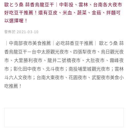
歐とう桑 蒜香烏龍豆干｜中彰投、雲林、台南各大夜市
好吃豆干推薦！還有豆皮、米血、蔬菜、金菇、拌麵可
以選擇喔！
發佈於 2021-03-10
｜中南部夜市美食推薦｜必吃蒜香豆干推薦｜ 歐とう桑 蒜
香烏龍豆干－台中太原觀光夜市、四張犁夜市、烏日觀光夜
市、大里勝利夜市、龍井二號橋夜市、大肚夜市、霧峰夜
市；彰化田中夜市、北斗夜市；南投埔里城觀光夜市；雲林
斗六人文夜市；台南大東夜市、花園夜市、武聖夜市美食小
吃推薦！