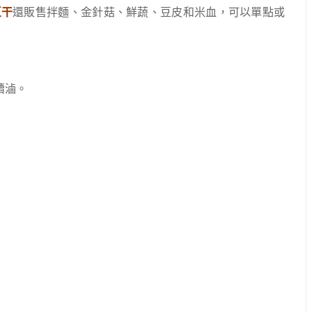
豆干
還販售拌麵、金針菇、鮮蔬、豆皮和米血，可以單點或
續滷。