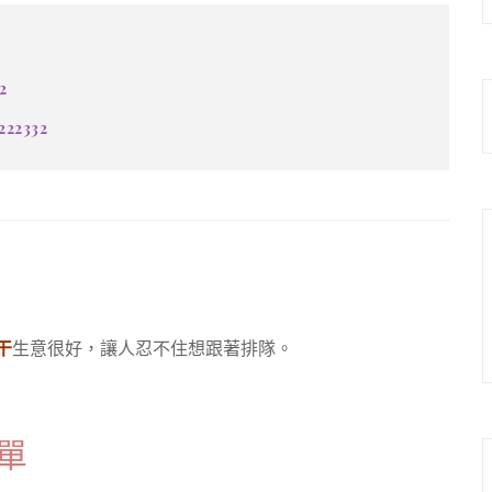
2
222332
干
生意很好，讓人忍不住想跟著排隊。
單