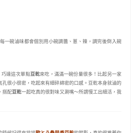
每一碗滷味都會個別用小碗調醬、蔥、辣，調完後倒入碗
0。巧達這次單點
豆乾
來吃，滿滿一碗份量很多！比起另一家
氣孔很小很密，吃起來有細碎綿密的口感。豆乾本身就滷的
，搭配
豆乾
一起吃真的很對味又涮嘴～所謂慢工出細活，我
的時候記得來找找
歐とう桑蒜香豆乾
的蹤影，真的很推薦你