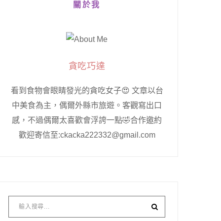
關於我
貪吃巧達
看到食物會眼睛發光的貪吃女子😍 文章以台
中美食為主，偶爾外縣市旅遊。客觀寫出口
感，不過偶爾太喜歡會浮誇一點🤣合作邀約
歡迎寄信至:ckacka222332@gmail.com