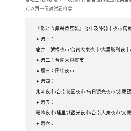
可以買一份試試看唷😋
『歐とう桑蒜香豆乾』台中及外縣市夜市擺
🔸週一：
龍井二號橋夜市/台南大東夜市/大里勝利夜市
🔸週二：台南大東夜市
🔸週三：田中夜市
🔸週四：
北斗夜市/台南花園夜市/烏日觀光夜市/太原
🔸週五：
霧峰夜市/埔里城觀光夜市/台南大東夜市/太
🔸週六：