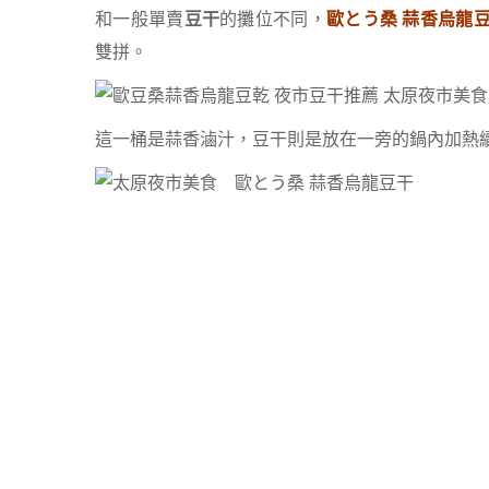
和一般單賣
豆干
的攤位不同，
歐とう桑 蒜香烏龍
雙拼。
這一桶是蒜香滷汁，豆干則是放在一旁的鍋內加熱