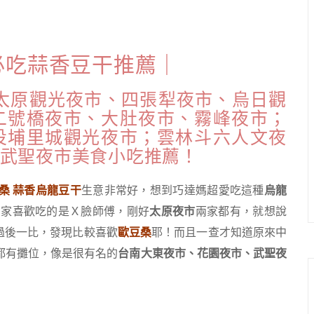
必吃蒜香豆干推薦｜
太原觀光夜市、四張犁夜市、烏日觀
二號橋夜市、大肚夜市、霧峰夜市；
投埔里城觀光夜市；雲林斗六人文夜
武聖夜市美食小吃推薦！
桑 蒜香烏龍豆干
生意非常好，想到巧達媽超愛吃這種
烏龍
們家喜歡吃的是Ｘ臉師傅，剛好
太原夜市
兩家都有，就想說
吃過後一比，發現比較喜歡
歐豆桑
耶！而且一查才知道原來中
都有攤位，像是很有名的
台南大東夜市、花園夜市、武聖夜