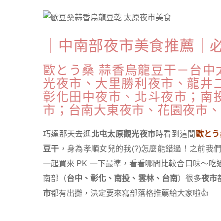
｜中南部夜市美食推薦｜
歐とう桑 蒜香烏龍豆干－台中
光夜市、大里勝利夜市、龍井
彰化田中夜市、北斗夜市；南
市；台南大東夜市、花園夜市、
巧達那天去逛
北屯太原觀光夜市
時看到這間
歐とう
豆干
，身為孝順女兒的我(?)怎麼能錯過！之前我
一起買來 PK 一下最準，看看哪間比較合口味～
南部（
台中、彰化、南投、雲林、台南
）很多
夜市
市
都有出攤，決定要來寫部落格推薦給大家啦👍