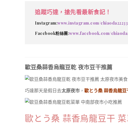
追蹤巧達，搶先看最新食記！
Instagram:
www.instagram.com/chiaoda22233
Facebook粉絲團:
www.facebook.com/chiaoda
歐豆桑蒜香烏龍豆乾 夜市豆干推薦
巧達那天是假日去
太原夜市
，
歐とう桑 蒜香烏龍豆
歐とう桑 蒜香烏龍豆干 菜