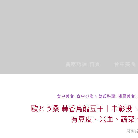
貪吃巧達 首頁
台中美食
,
,
,
台中美食
台中小吃、台式料理
埔里美食
歐とう桑 蒜香烏龍豆干｜中彰投
有豆皮、米血、蔬菜
發佈於 