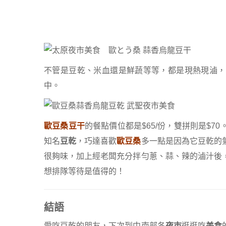
不管是豆乾、米血還是鮮蔬等等，都是現熱現滷，
中。
歐豆桑豆干
的餐點價位都是$65/份，雙拼則是$7
知名
豆乾
，巧達喜歡
歐豆桑
多一點是因為它豆乾的
很夠味，加上經老闆充分拌勻蔥、蒜、辣的滷汁後
想排隊等待是值得的！
結語
愛吃豆乾的朋友，下次到中南部各
夜市
逛逛吃
美食