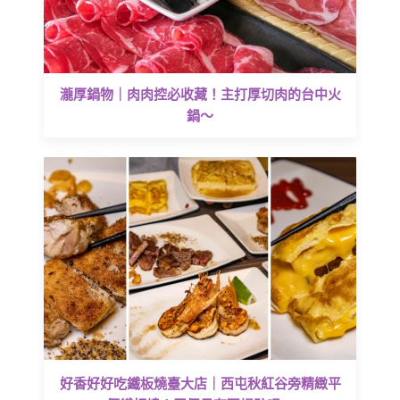
瀧厚鍋物｜肉肉控必收藏！主打厚切肉的台中火
鍋～
好香好好吃鐵板燒臺大店｜西屯秋紅谷旁精緻平