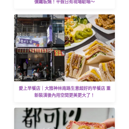
價鐵板燒！平假日有現場駐唱～
愛上早餐店｜大雅神林南路生意超好的早餐店 重
新裝潢後內用空間更美更大了！