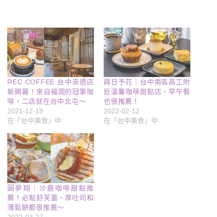
REC COFFEE 台中崇德店
蒔日予花｜台中南區高工附
新開幕！來自福岡的冠軍咖
近溫馨咖啡甜點店，早午餐
啡，二店就在台中北屯～
也很推薦！
2021-12-19
2022-02-12
在「台中美食」中
在「台中美食」中
圓夢翔｜沙鹿咖啡甜點推
薦！必點舒芙蕾、厚吐司和
薄鬆餅都很推薦～
2022-03-27