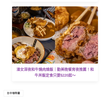
渣女深夜和牛燒肉燥飯｜勤美晚餐宵夜推薦！和
牛丼飯定食只要$220起～
台中咖啡廳