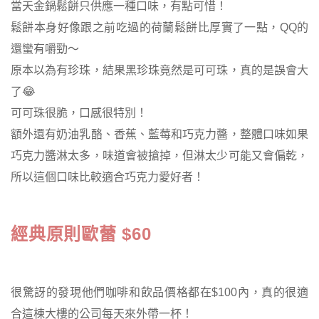
當天金鍋鬆餅只供應一種口味，有點可惜！
鬆餅本身好像跟之前吃過的荷蘭鬆餅比厚實了一點，QQ的
還蠻有嚼勁～
原本以為有珍珠，結果黑珍珠竟然是可可珠，真的是誤會大
了😂
可可珠很脆，口感很特別！
額外還有奶油乳酪、香蕉、藍莓和巧克力醬，整體口味如果
巧克力醬淋太多，味道會被搶掉，但淋太少可能又會偏乾，
所以這個口味比較適合巧克力愛好者！
經典原則歐蕾 $60
很驚訝的發現他們咖啡和飲品價格都在$100內，真的很適
合這棟大樓的公司每天來外帶一杯！