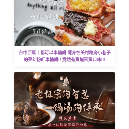
台中西區｜都可以車輪餅 隱身在美村路旁小巷子
的夢幻粉紅車輪餅!! 竟然有賣鹹蛋黃口味!!!