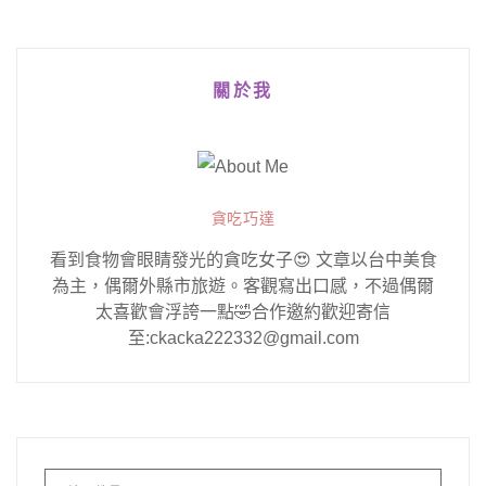
關於我
貪吃巧達
看到食物會眼睛發光的貪吃女子😍 文章以台中美食
為主，偶爾外縣市旅遊。客觀寫出口感，不過偶爾
太喜歡會浮誇一點🤣合作邀約歡迎寄信
至:ckacka222332@gmail.com