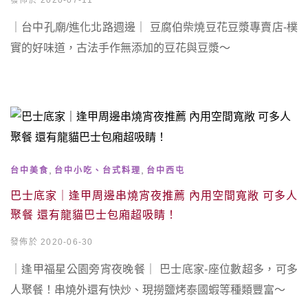
發佈於 2020-07-11
｜台中孔廟/進化北路週邊｜ 豆腐伯柴燒豆花豆漿專賣店-樸
實的好味道，古法手作無添加的豆花與豆漿～
,
,
台中美食
台中小吃、台式料理
台中西屯
巴士底家｜逢甲周邊串燒宵夜推薦 內用空間寬敞 可多人
聚餐 還有龍貓巴士包廂超吸睛！
發佈於 2020-06-30
｜逢甲福星公園旁宵夜晚餐｜ 巴士底家-座位數超多，可多
人聚餐！串燒外還有快炒、現撈鹽烤泰國蝦等種類豐富～