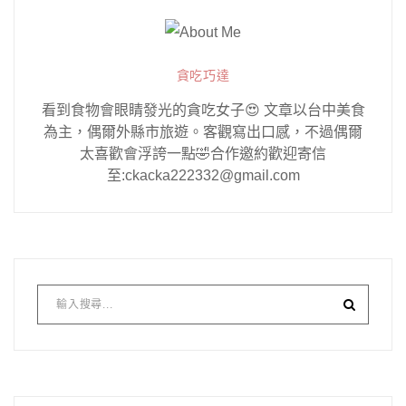
貪吃巧達
看到食物會眼睛發光的貪吃女子😍 文章以台中美食
為主，偶爾外縣市旅遊。客觀寫出口感，不過偶爾
太喜歡會浮誇一點🤣合作邀約歡迎寄信
至:ckacka222332@gmail.com