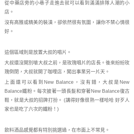
從中藥店旁的小巷子走進去就可以看到滿滿排隊人潮的小
店。
沒有高雅或精美的裝潢，卻依然很有氛圍，讓你不禁心情很
好。
這個區域則是放置大叔的唱片。
大叔還沒開別嗆大叔之前，是玫瑰唱片的店長。後來紛紛玫
瑰倒閉，大叔就開了咖哩店，闖出事業另一片天。
上面還可以看到New Balance，沒有錯，大叔是New
Balance鐵粉。每次披著一頭長髮和穿著New Balance復古
鞋，就是大叔的招牌打扮。 (講得好像很熟一樣哈哈 好歹人
家也是吃了六次的鐵粉！)
飲料酒品感覺都有特別挑選過，在市面上不常見。