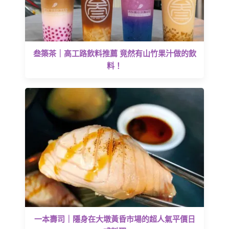
叁築茶｜高工路飲料推薦 竟然有山竹果汁做的飲
料！
一本壽司｜隱身在大墩黃昏市場的超人氣平價日