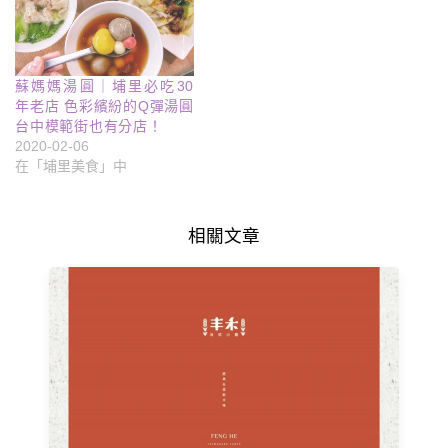
蘇媽媽湯圓｜埔里必吃30
年老店 色彩繽紛的Q彈湯圓
台中模範街也有分店！
2020-02-06
在「埔里美食」中
相關文章