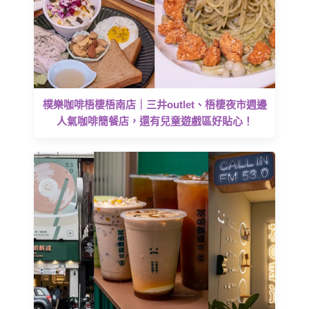
樸樂咖啡梧棲梧南店｜三井outlet、梧棲夜市週邊
人氣咖啡簡餐店，還有兒童遊戲區好貼心！