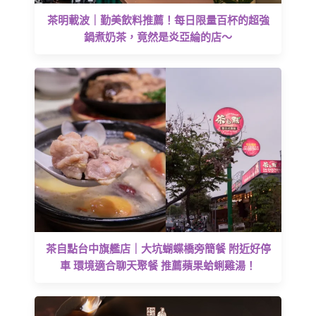
茶明載波｜勤美飲料推薦！每日限量百杯的超強
鍋煮奶茶，竟然是炎亞綸的店～
茶自點台中旗艦店｜大坑蝴蝶橋旁簡餐 附近好停
車 環境適合聊天聚餐 推薦蘋果蛤蜊雞湯！