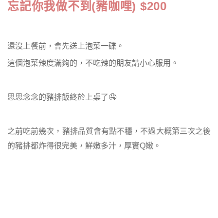
忘記你我做不到(豬咖哩) $200
還沒上餐前，會先送上泡菜一碟。
這個泡菜辣度滿夠的，不吃辣的朋友請小心服用。
思思念念的豬排飯終於上桌了🤤
之前吃前幾次，豬排品質會有點不穩，不過大概第三次之後
的豬排都炸得很完美，鮮嫩多汁，厚實Q嫩。