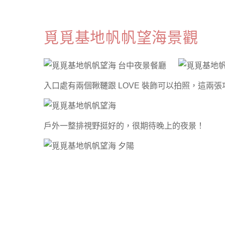
覓覓基地帆帆望海景觀
入口處有兩個鞦韆跟 LOVE 裝飾可以拍照，這兩
戶外一整排視野挺好的，很期待晚上的夜景！