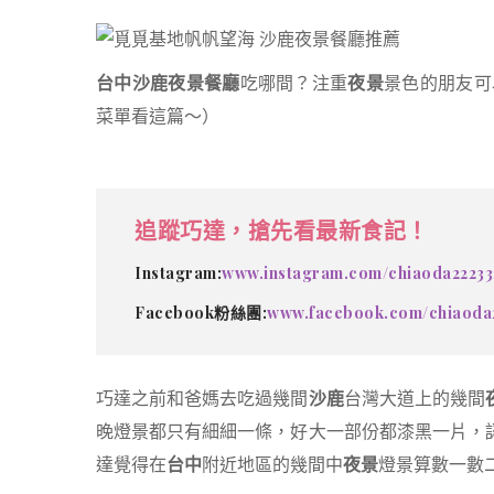
台中沙鹿夜景餐廳
吃哪間？注重
夜景
景色的朋友可
菜單看這篇～）
追蹤巧達，搶先看最新食記！
Instagram:
www.instagram.com/chiaoda22233
Facebook粉絲團:
www.facebook.com/chiaoda
巧達之前和爸媽去吃過幾間
沙鹿
台灣大道上的幾間
晚燈景都只有細細一條，好大一部份都漆黑一片，
達覺得在
台中
附近地區的幾間中
夜景
燈景算數一數