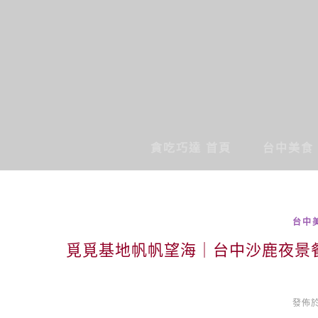
貪吃巧達 首頁
台中美食
台中
覓覓基地帆帆望海｜台中沙鹿夜景
發佈於 