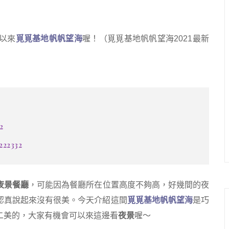
以來
覓覓基地帆帆望海
喔！（覓覓基地帆帆望海2021最新
2
222332
夜景餐廳
，可能因為餐廳所在位置高度不夠高，好幾間的夜
認真說起來沒有很美。今天介紹這間
覓覓基地帆帆望海
是巧
二美的，大家有機會可以來這邊看
夜景
喔～