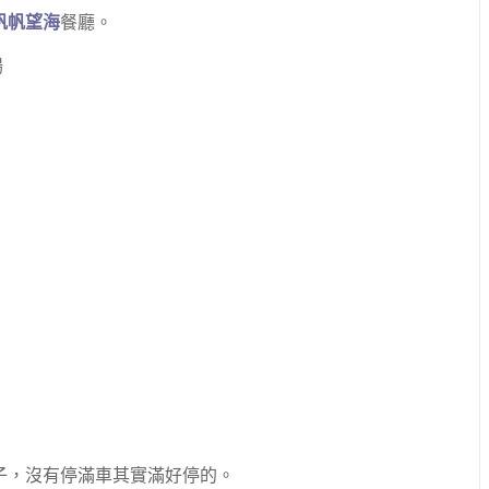
帆帆望海
餐廳。
子，沒有停滿車其實滿好停的。