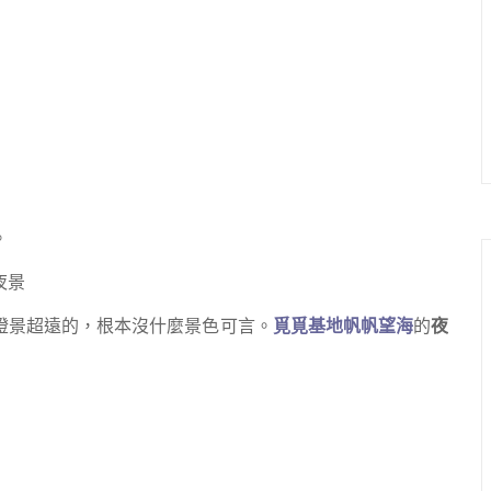
。
燈景超遠的，根本沒什麼景色可言。
覓覓基地帆帆望海
的
夜