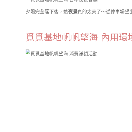
夕陽完全落下後，這
夜景
真的太美了～從停車場望出
覓覓基地帆帆望海 內用環