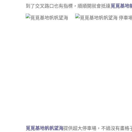
到了交叉路口也有指標，順順開就會抵達
覓覓基地
覓覓基地帆帆望海
提供超大停車場，不過沒有畫格