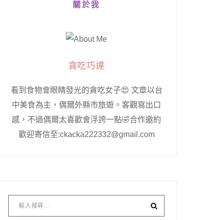
關於我
貪吃巧達
看到食物會眼睛發光的貪吃女子😍 文章以台
中美食為主，偶爾外縣市旅遊。客觀寫出口
感，不過偶爾太喜歡會浮誇一點🤣合作邀約
歡迎寄信至:ckacka222332@gmail.com