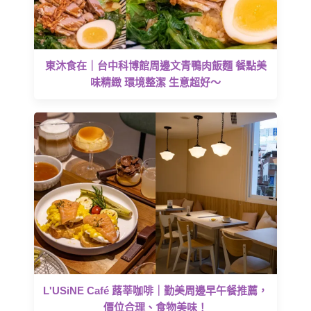
東沐食在｜台中科博館周邊文青鴨肉飯麵 餐點美
味精緻 環境整潔 生意超好～
L'USiNE Café 蕗莘咖啡｜勤美周邊早午餐推薦，
價位合理、食物美味！