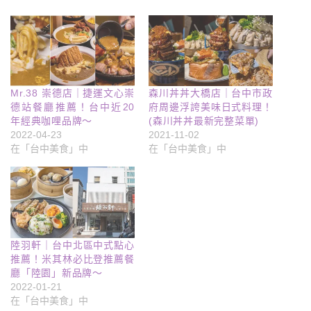
Mr.38 崇德店｜捷運文心崇
森川丼丼大橋店｜台中市政
德站餐廳推薦！台中近20
府周邊浮誇美味日式料理！
年經典咖哩品牌～
(森川丼丼最新完整菜單)
2022-04-23
2021-11-02
在「台中美食」中
在「台中美食」中
陸羽軒｜台中北區中式點心
推薦！米其林必比登推薦餐
廳「陸園」新品牌～
2022-01-21
在「台中美食」中