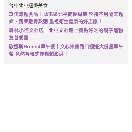
台中北屯週邊美食
玖伍涼麵粥品｜北屯區北平商圈周邊 堅持不用隔天麵
條、蔬果雞骨熬粥 重視衛生健康的好店家！
森林小徑文心店｜北屯文心路上餐點好吃的親子寵物
友善餐廳
歐娜斯Honest早午餐｜文心崇德路口週邊大份量早午
餐 竟然有韓式炸雞超澎湃！