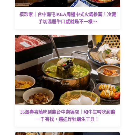
禧珍家｜台中南屯IKEA周邊中式火鍋推薦！冷藏
手切溫體牛口感就是不一樣～
北澤壽喜燒吃到飽台中崇德店｜和牛生啤吃到飽
一千有找，還送炸牡蠣生干貝！