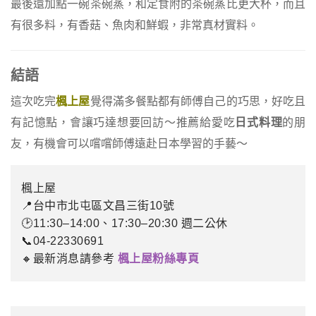
最後還加點一碗茶碗蒸，和定食附的茶碗蒸比更大杯，而且
有很多料，有香菇、魚肉和鮮蝦，非常真材實料。
結語
這次吃完
楓上屋
覺得滿多餐點都有師傅自己的巧思，好吃且
有記憶點，會讓巧達想要回訪～推薦給愛吃
日式料理
的朋
友，有機會可以嚐嚐師傅遠赴日本學習的手藝～
楓上屋
📍台中市北屯區文昌三街10號
🕑11:30–14:00、17:30–20:30 週二公休
📞04-22330691
🔸最新消息請參考
楓上屋粉絲專頁