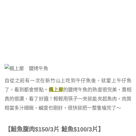
自從之前有一次在新竹山上吃到午仔魚後，就愛上午仔魚
了，看到都會想點。
楓上屋
的鹽烤午魚的熟度很完美，賣相
真的很讚，看了好餓！輕輕用筷子一夾就能夾起魚肉，肉質
相當多汁細緻，鹹度也剛好，很快就把一整隻嗑完了～
【鮭魚腹肉$150/3片 鮭魚$100/3片】