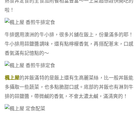
熟食丼定食的主食加附餐相當豐富～一上菜超想趕快開吃的
啦！
牛排選用澳洲的牛小排，很多片舖在飯上，份量滿多的耶！
牛小排用蒜鹽醬調味，還有點檸檬香氣，再搭配蔥末，口感
香氣滿有記憶點的～
楓上屋
的丼飯滿特的是飯上還有生高麗菜絲，比一般丼飯能
多攝取一些蔬菜，也多點脆甜口感。底部的丼飯也有淋到牛
排的蒜鹽醬，帶微鹹的香氣，不會太濃太鹹，滿清爽的！