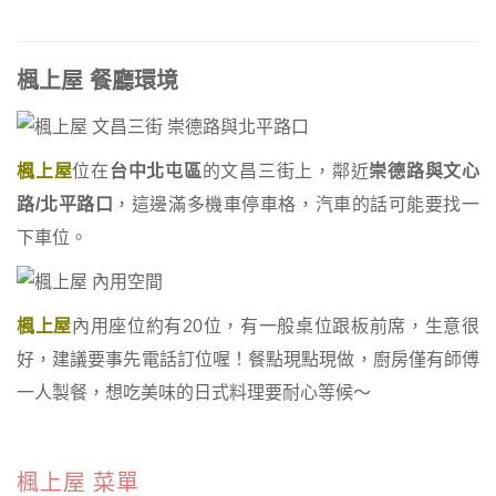
楓上屋 餐廳環境
楓上屋
位在
台中北屯區
的文昌三街上，鄰近
崇德路與文心
路/北平路口
，這邊滿多機車停車格，汽車的話可能要找一
下車位。
楓上屋
內用座位約有20位，有一般桌位跟板前席，生意很
好，建議要事先電話訂位喔！餐點現點現做，廚房僅有師傅
一人製餐，想吃美味的日式料理要耐心等候～
楓上屋 菜單