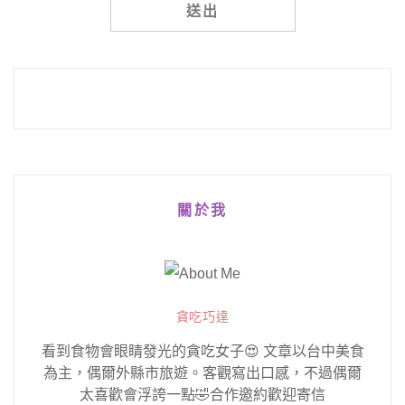
Alternative:
關於我
貪吃巧達
看到食物會眼睛發光的貪吃女子😍 文章以台中美食
為主，偶爾外縣市旅遊。客觀寫出口感，不過偶爾
太喜歡會浮誇一點🤣合作邀約歡迎寄信