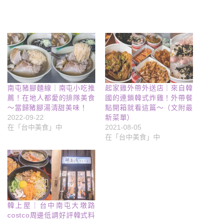
南屯豬腳麵線｜南屯小吃推
起家雞外帶外送店｜來自韓
薦！在地人都愛的排隊美食
國的連鎖韓式炸雞！外帶餐
～當歸豬腳湯清甜美味！
點開箱就看這篇～（文附最
2022-09-22
新菜單）
在「台中美食」中
2021-08-05
在「台中美食」中
韓上屋｜台中南屯大墩路
costco周邊低調好評韓式料