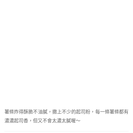
薯條炸得酥脆不油膩，撒上不少的起司粉，每一條薯條都有
濃濃起司香，但又不會太濃太膩喔～