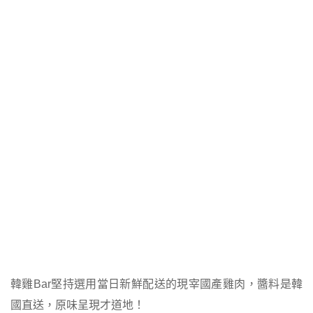
韓雞Bar堅持選用當日新鮮配送的現宰國產雞肉，醬料是韓
國直送，原味呈現才道地！