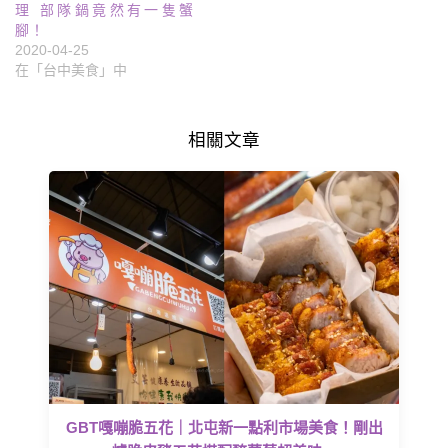
理 部隊鍋竟然有一隻蟹
腳！
2020-04-25
在「台中美食」中
相關文章
GBT嘎嘣脆五花｜北屯新一點利市場美食！剛出