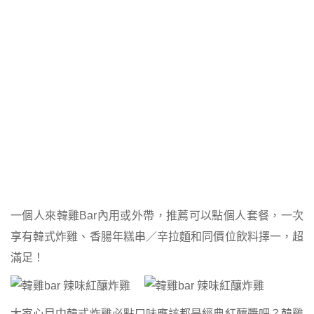
一個人來韓雞Bar內用或外帶，推薦可以點個人套餐，一次
享有韓式炸雞、香腸年糕串／辛拉麵和同價位飲料擇一，超
滿足！
大家心目中韓式炸雞必點口味應該都是經典紅釀醬吧？韓雞