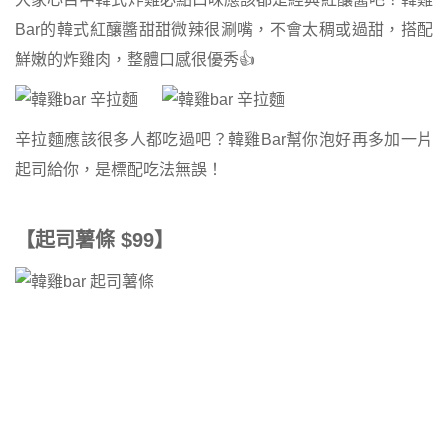
Bar的韓式紅釀醬甜甜微辣很涮嘴，不會太稠或過甜，搭配
鮮嫩的炸雞肉，整體口感很優秀👍
辛拉麵應該很多人都吃過吧？韓雞Bar幫你泡好再多加一片
起司給你，是標配吃法無誤！
【起司薯條 $99】