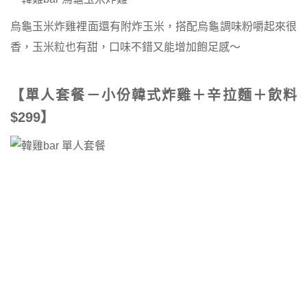
烏龜玉米炸雞裡面還有附炸玉米，搭配烏龜調味粉嚼起來很
香，玉米粒也有甜，口味不錯又能增加飽足感～
【單人套餐－小份韓式炸雞＋辛拉麵＋飲料
$299】