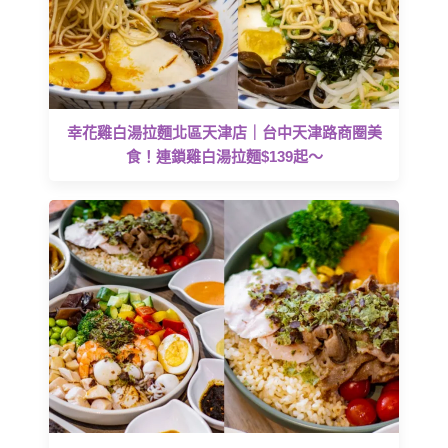
幸花雞白湯拉麵北區天津店｜台中天津路商圈美
食！連鎖雞白湯拉麵$139起～