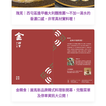
瑰覓｜西屯區逢甲義大利麵推薦～不加一滴水的
香濃口感，非常真材實料喔！
金韓食｜屋馬新品牌韓式料理新開幕，完整菜單
及停車資訊大公開！