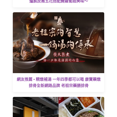
爐脆皮豬五花搭配醃蘿蔔超美味～
網友推薦 • 精燉補湯 一年四季都可以喝 康寶藥燉
排骨全新網路品牌 老祖宗藥膳排骨