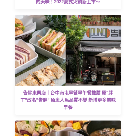
的美味！2022泰式火鍋新上市～
告胖東興店｜台中南屯早餐早午餐推薦 原"胖
丁"改名"告胖" 原班人馬品質不變 新增更多美味
早餐