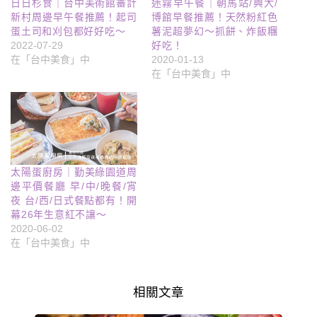
日日杉食｜台中美術館審計
迷霧早午餐｜朝馬站/興大/
新村周邊早午餐推薦！起司
博館早餐推薦！天然粉紅色
蛋土司和刈包都好好吃～
薯泥超夢幻～抓餅、炸飯糰
2022-07-29
好吃！
在「台中美食」中
2020-01-13
在「台中美食」中
太陽蛋廚房｜勤美綠園道周
邊平價餐廳 早/中/晚餐/宵
夜 台/西/日式餐點都有！開
幕26年生意紅不讓～
2020-06-02
在「台中美食」中
相關文章