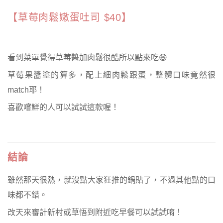
【草莓肉鬆嫩蛋吐司 $40】
看到菜單覺得草莓醬加肉鬆很酷所以點來吃😆
草莓果醬塗的算多，配上細肉鬆跟蛋，整體口味竟然很
match耶！
喜歡嚐鮮的人可以試試這款喔！
結論
雖然那天很熱，就沒點大家狂推的鍋貼了，不過其他點的口
味都不錯。
改天來審計新村或草悟到附近吃早餐可以試試唷！