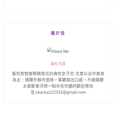
關於我
貪吃巧達
看到食物會眼睛發光的貪吃女子😍 文章以台中美食
為主，偶爾外縣市旅遊。客觀寫出口感，不過偶爾
太喜歡會浮誇一點🤣合作邀約歡迎寄信
至:ckacka222332@gmail.com