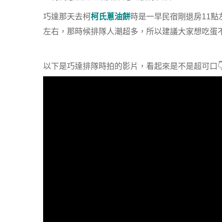
巧達那天去柯
柯氏蔥油餅
時是一早民宿剛退房11
左右，那時候排隊人潮超多，所以建議大家想吃蛋不
以下是巧達排隊時拍的影片，看起來是不是超可口