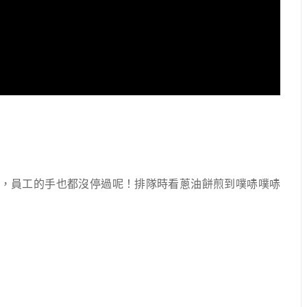
，員工的手也都沒停過呢！排隊時看蔥油餅煎到噗哧噗哧