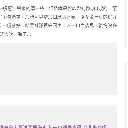
一般蔥油餅來的厚一些，但組織是鬆軟帶有微Q口感的，蔥
好不會過重，加蛋可以增加口感與香氣，搭配醬汁真的好好
吃一份就好，結果排隊買完回車上吃一口之後馬上後悔沒多
好大吃一頓了…..
湧泉和太平洋深層海水 每一口都是享受 台北永康街