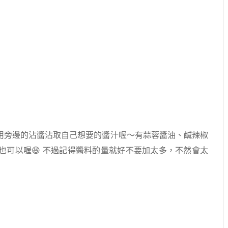
用旁邊的沾醬沾取自己想要的醬汁喔～有蒜蓉醬油、鹹辣椒
也可以喔😆 不過記得醬料酌量就好不要加太多，不然會太