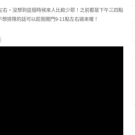
點左右，沒想到這個時候來人比較少耶！之前都是下午三四點
想排隊的話可以趁剛開門9-11點左右過來喔！
