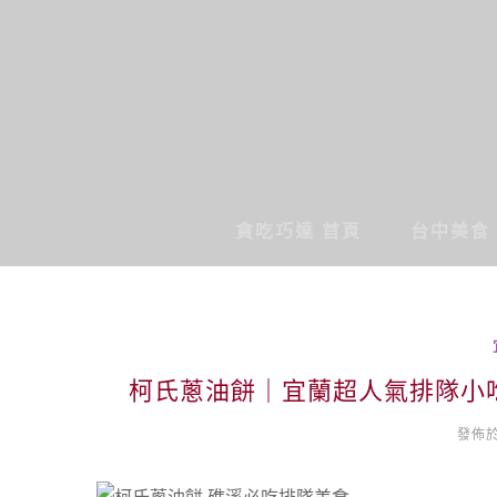
貪吃巧達 首頁
台中美食
柯氏蔥油餅｜宜蘭超人氣排隊小吃
發佈於 