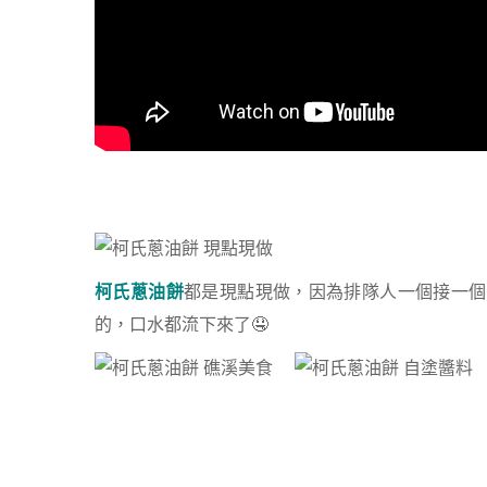
柯氏蔥油餅
都是現點現做，因為排隊人一個接一個
的，口水都流下來了🤤