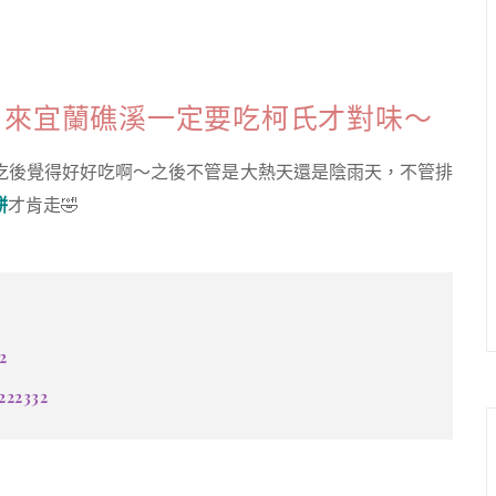
｜
久，來宜蘭礁溪一定要吃柯氏才對味～
吃後覺得好好吃啊～之後不管是大熱天還是陰雨天，不管排
餅
才肯走🤣
2
222332