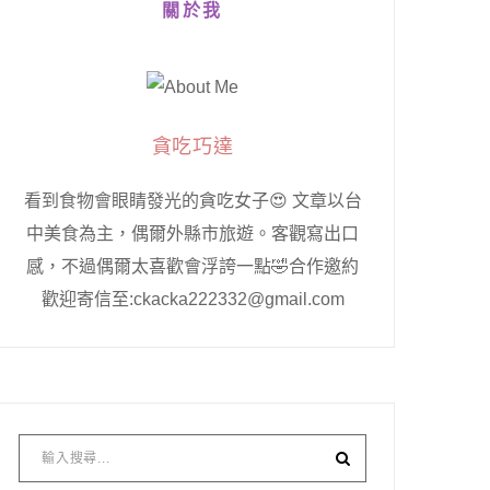
關於我
貪吃巧達
看到食物會眼睛發光的貪吃女子😍 文章以台
中美食為主，偶爾外縣市旅遊。客觀寫出口
感，不過偶爾太喜歡會浮誇一點🤣合作邀約
歡迎寄信至:ckacka222332@gmail.com