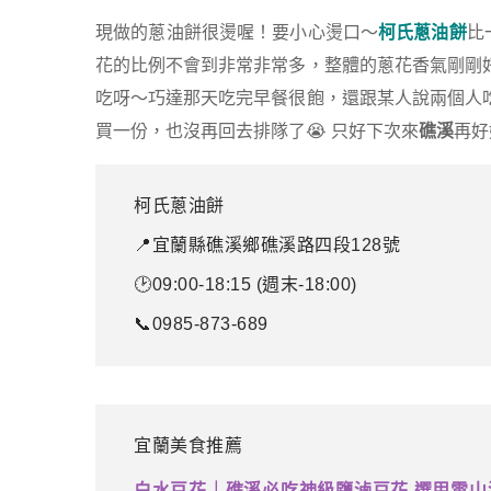
現做的蔥油餅很燙喔！要小心燙口～
柯氏蔥油餅
比
花的比例不會到非常非常多，整體的蔥花香氣剛剛
吃呀～巧達那天吃完早餐很飽，還跟某人說兩個人
買一份，也沒再回去排隊了😭 只好下次來
礁溪
再好
柯氏蔥油餅
📍宜蘭縣礁溪鄉礁溪路四段128號
🕑09:00-18:15 (週末-18:00)
📞0985-873-689
宜蘭美食推薦
白水豆花｜礁溪必吃神級鹽滷豆花 選用雪山