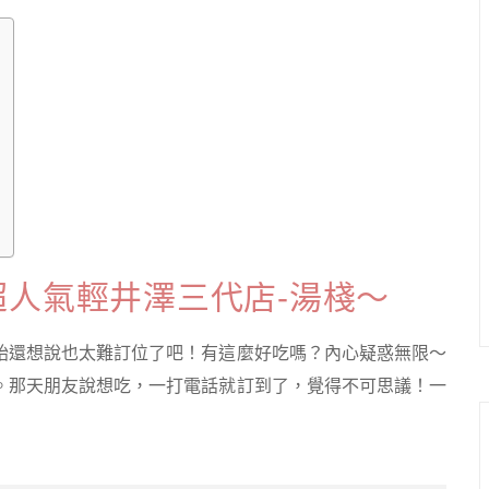
人氣輕井澤三代店-湯棧～
始還想說也太難訂位了吧！有這麼好吃嗎？內心疑惑無限～
。那天朋友說想吃，一打電話就訂到了，覺得不可思議！一