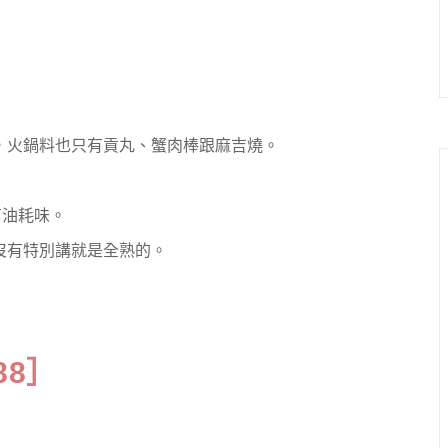
，火鍋料也只有貢丸、蟹肉棒跟麻吉燒。
有油耗味。
沒有特別講就是全熟的。
88］