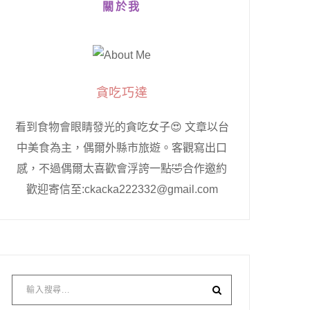
關於我
貪吃巧達
看到食物會眼睛發光的貪吃女子😍 文章以台
中美食為主，偶爾外縣市旅遊。客觀寫出口
感，不過偶爾太喜歡會浮誇一點🤣合作邀約
歡迎寄信至:ckacka222332@gmail.com