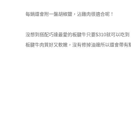
每鍋還會附一盤胡椒鹽，沾雞肉很適合呢！
沒想到搭配巧達最愛的板腱牛只要$310就可以吃
板腱牛肉質好又軟嫩，沒有修掉油邊所以還會帶有