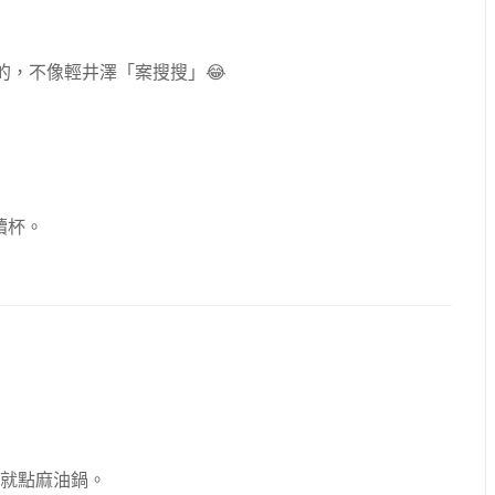
的，不像輕井澤「案搜搜」😂
續杯。
達就點麻油鍋。