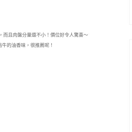
到，而且肉盤分量還不小！價位好令人驚喜～
點牛的油香味，很推薦呢！