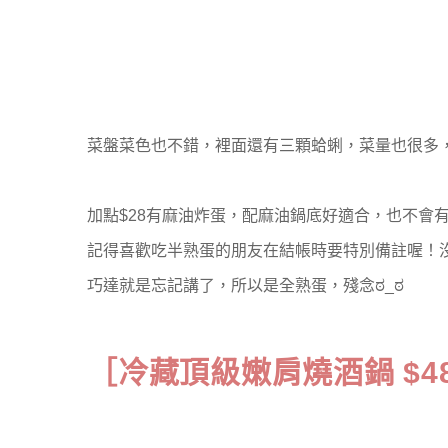
菜盤菜色也不錯，裡面還有三顆蛤蜊，菜量也很多
加點$28有麻油炸蛋，配麻油鍋底好適合，也不會
記得喜歡吃半熟蛋的朋友在結帳時要特別備註喔！
巧達就是忘記講了，所以是全熟蛋，殘念ಠ_ಠ
［冷藏頂級嫩肩燒酒鍋 $4