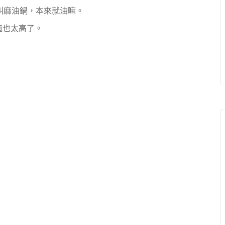
叫麻油鍋，本來就油嘛。
值也太高了。