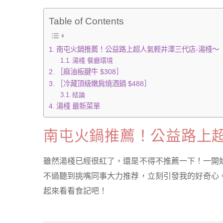
Table of Contents
南屯火鍋推薦！公益路上超人氣輕井澤三代店-湯棧～
湯棧 餐廳環境
［麻油板腱牛 $308］
［冷藏頂級嫩肩燒酒鍋 $488］
結論
湯棧 最新菜單
南屯火鍋推薦！公益路上超
雖然湯棧已經很紅了，還是不得不推薦一下！一開
不過聽到挑嘴同事大力推荐，立刻引發我的好奇心
起來看看食記吧！