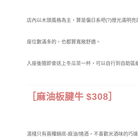
店內以木頭風格為主，算是偏日系吧(?)燈光滿明亮
座位數滿多的，也都算寬敞舒適。
入座後隨即會送上冬瓜茶一杯，可以自行到自助區
［麻油板腱牛 $308］
湯棧只有兩種鍋底-麻油/燒酒，不喜歡米酒味的巧