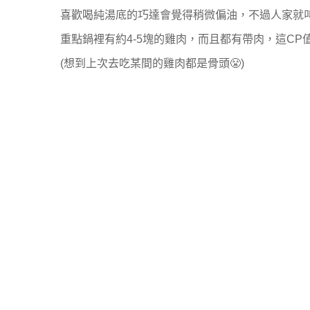
喜歡喝純湯底的巧達會覺得稍微偏油，不過人家就
重點鍋裡有約4-5塊的雞肉，而且都有帶肉，這CP
(想到上次去吃某間的雞肉都是骨頭😤)