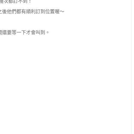
幾次都訂不到！
之後他們都有順利訂到位置喔～
間還要等一下才會叫到。