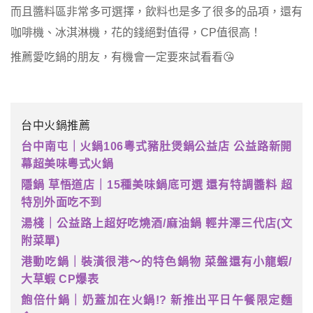
而且醬料區非常多可選擇，飲料也是多了很多的品項，還有
咖啡機、冰淇淋機，花的錢絕對值得，CP值很高！
推薦愛吃鍋的朋友，有機會一定要來試看看😘
台中火鍋推薦
台中南屯｜火鍋106粵式豬肚煲鍋公益店 公益路新開
幕超美味粵式火鍋
隱鍋 草悟道店｜15種美味鍋底可選 還有特調醬料 超
特別外面吃不到
湯棧｜公益路上超好吃燒酒/麻油鍋 輕井澤三代店(文
附菜單)
港動吃鍋｜裝潢很港～的特色鍋物 菜盤還有小龍蝦/
大草蝦 CP爆表
飽倍什鍋｜奶蓋加在火鍋!? 新推出平日午餐限定麵