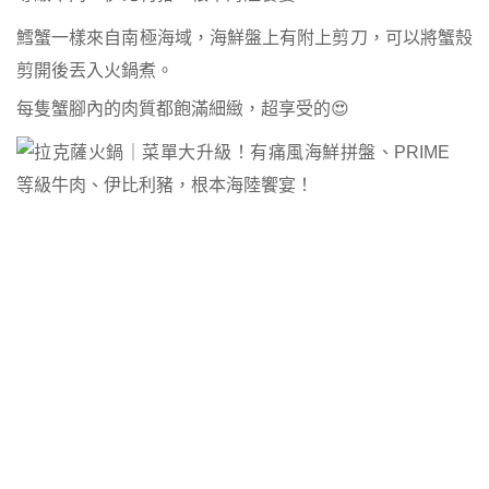
鱈蟹一樣來自南極海域，海鮮盤上有附上剪刀，可以將蟹殼
剪開後丟入火鍋煮。
每隻蟹腳內的肉質都飽滿細緻，超享受的😍