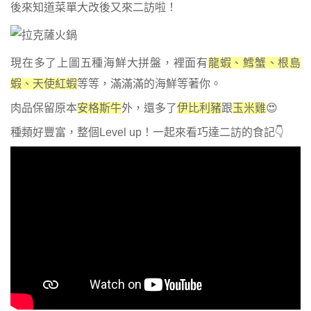
後來知道菜單大改後又來二訪啦！
現在多了上圖五種海鮮大拼盤，裡面有
龍蝦、鱈蟹、根島
蝦、天使紅蝦
等等，滿滿滿的海鮮等著你。
肉品保留原本
安格斯牛
外，還多了
伊比利豬
跟
玉米雞
😍
種類好豐富，整個Level up！一起來看巧達二訪的食記👇