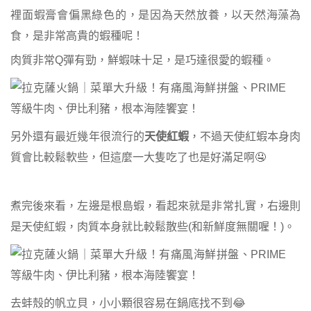
裡面蝦膏會偏黑綠色的，是因為天然放養，以天然海藻為
食，是非常高貴的蝦種呢！
肉質非常Q彈有勁，鮮蝦味十足，是巧達很愛的蝦種。
另外還有最近幾年很流行的
天使紅蝦
，不過天使紅蝦本身肉
質會比較鬆軟些，但這麼一大隻吃了也是好滿足啊🤤
煮完後來看，左邊是根島蝦，看起來就是非常扎實，右邊則
是天使紅蝦，肉質本身就比較鬆散些(和新鮮度無關喔！)。
去蚌殼的帆立貝，小小顆很容易在鍋底找不到😂