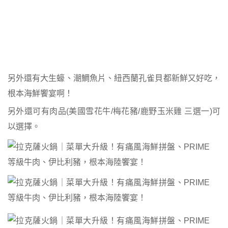
另外還有大生蠔、潮鯛魚片、紐西蘭孔雀貝都新鮮又好吃，
根本海鮮饗宴啊！
另外還可有肉品(美國雪花牛/梅花豬/鹿野玉米雞 三選一)可
以選擇。