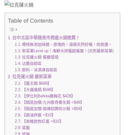
Table of Contents
台中北區中華路夜市周邊火鍋推薦！
標榜無添加味精、原塊肉，湯頭天然好喝，肉質讚。
新菜單Level up！海鮮大拼盤超痛風！(文附最新菜單)
拉克薩火鍋 餐廳環境
沾醬自助區
飲料、冰淇淋自助區
拉克薩火鍋 最新菜單
【龍王鍋 $699】
【大痛風鍋 $599】
【伊比利Bellota豬梅花 $428】
【鍋底加價-九州豚骨養生鍋 +$49】
【鍋底加價-祖傳招牌叻沙鍋 +$59】
【麻油拌飯 +$10】
【有機放牧紅蛋 +$10】
菜盤
結論