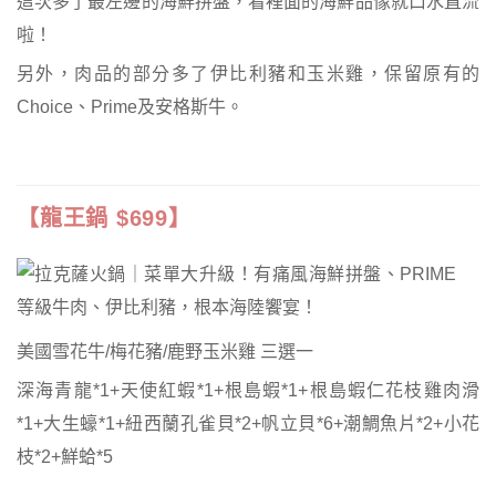
這次多了最左邊的海鮮拼盤，看裡面的海鮮品像就口水直流
啦！
另外，肉品的部分多了伊比利豬和玉米雞，保留原有的
Choice、Prime及安格斯牛。
【龍王鍋 $699】
美國雪花牛/梅花豬/鹿野玉米雞 三選一
深海青龍*1+天使紅蝦*1+根島蝦*1+根島蝦仁花枝雞肉滑
*1+大生蠔*1+紐西蘭孔雀貝*2+帆立貝*6+潮鯛魚片*2+小花
枝*2+鮮蛤*5