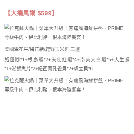
【大痛風鍋 $599】
美國雪花牛/梅花豬/鹿野玉米雞 三選一
鱈蟹腳*1+根島蝦*2+天使紅蝦*4+南美大白蝦*5+大生蠔
*1+潮鯛魚片*2+紐西蘭孔雀貝*2+帆立貝*6