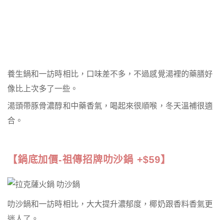
養生鍋和一訪時相比，口味差不多，不過感覺湯裡的藥膳好
像比上次多了一些。
湯頭帶豚骨濃醇和中藥香氣，喝起來很順喉，冬天溫補很適
合。
【鍋底加價-祖傳招牌叻沙鍋 +$59】
叻沙鍋和一訪時相比，大大提升濃郁度，椰奶跟香料香氣更
迷人了。