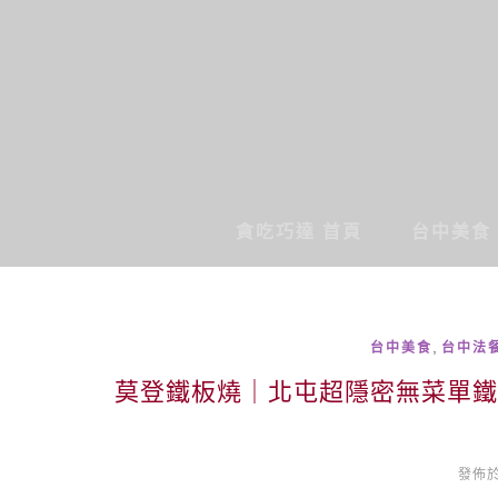
貪吃巧達 首頁
台中美食
,
台中美食
台中法餐
莫登鐵板燒｜北屯超隱密無菜單鐵
發佈於 