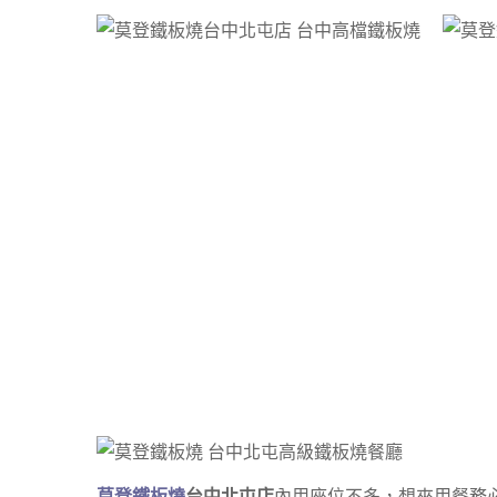
莫登鐵板燒
台中北屯店
內用座位不多，想來用餐務