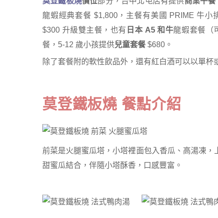
莫登鐵板燒
價位
部分，台中北屯店有提供
商業午餐
龍蝦經典套餐 $1,800，主餐有美國 PRIM
$300 升級雙主餐，也有
日本 A5 和牛
龍蝦套餐（可
餐，5-12 歲小孩提供
兒童套餐
$680。
除了套餐附的軟性飲品外，還有紅白酒可以以單杯
莫登鐵板燒 餐點介紹
前菜是火腿蜜瓜塔，小塔裡面包入香瓜、高湯凍，
甜蜜瓜結合，伴隨小塔酥香，口感豐富。