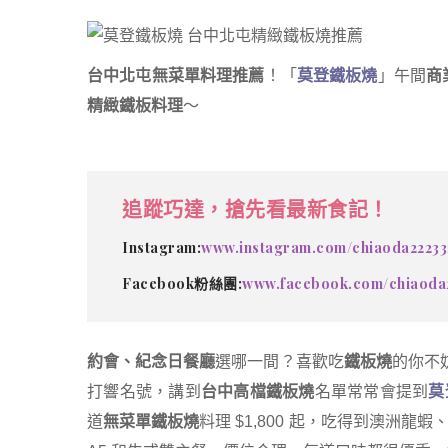
台中北屯無菜單料理推薦
！「
莫登鐵板燒
」午間
商
精緻鐵板料理
～
追蹤巧達，搶先看最新食記！
Instagram:
www.instagram.com/chiaoda22233
Facebook粉絲團:
www.facebook.com/chiaoda
約會、紀念日餐廳
選哪一間？喜歡吃
鐵板燒
的你不
打響名號，講到
台中高檔鐵板燒
名單常常會提到
莫
道
無菜單鐵板燒
料理 $1,800 起，吃得到澳洲龍蝦