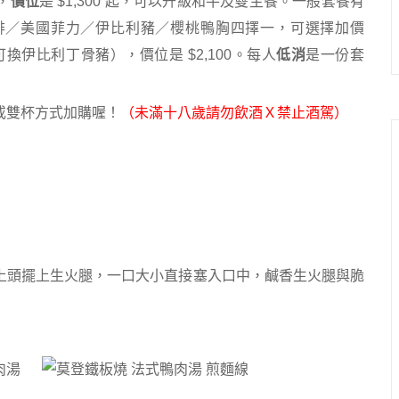
，
價位
是 $1,300 起，可以升級和牛及雙主餐。一般套餐有
E 牛小排／美國菲力／伊比利豬／櫻桃鴨胸四擇一，可選擇加價
換伊比利丁骨豬），價位是 $2,100。每人
低消
是一份套
或雙杯方式加購喔！
（未滿十八歲請勿飲酒Ｘ禁止酒駕）
上頭擺上生火腿，一口大小直接塞入口中，鹹香生火腿與脆