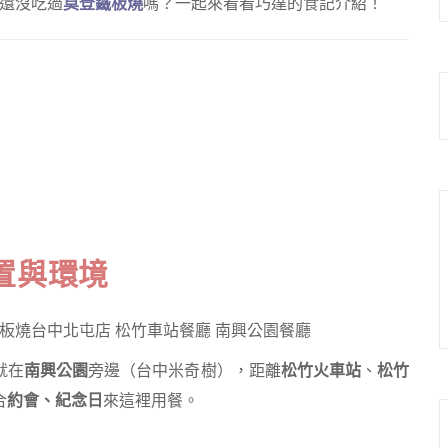
。還沒吃過
莫登鐵板燒
嗎？一起來看看巧達的食記介紹！
置與環境
就在
南興公園
旁邊（台中米奇樹），距離
松竹火車站
、
松竹
合
約會、紀念日
來這裡用餐。