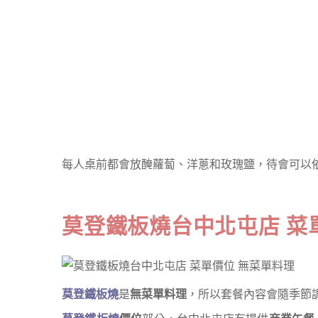
每人桌前都會放醃蘿蔔、洋蔥和玫瑰鹽，待會可以
莫登鐵板燒台中北屯店 菜
莫登鐵板燒
是
無菜單料理
，所以套餐內容會隨季節