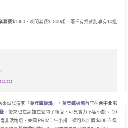
業套餐
$1300、晚間套餐$1800起，兩千有找就能享有10道
2
222332
妨來試試這家「
莫登鐵板燒
」。
莫登鐵板燒
首店在
台中北屯
登
，後來也在高雄左營開了新店，可見實力不容小覷。 10
、南非活鮑魚、美國 PRIME 牛小排，還可以加價 $300 升級