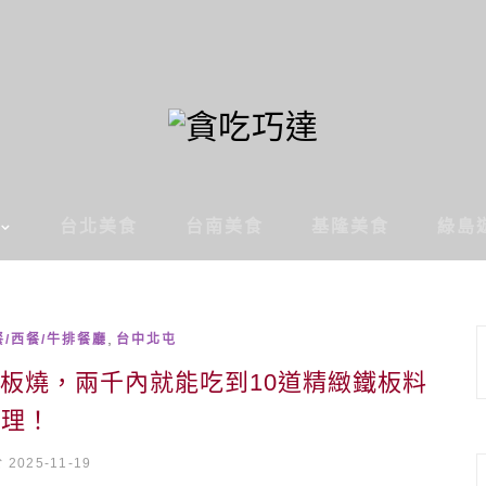
台北美食
台南美食
基隆美食
綠島
,
/西餐/牛排餐廳
台中北屯
板燒，兩千內就能吃到10道精緻鐵板料
理！
2025-11-19