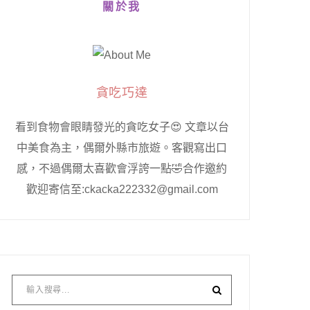
關於我
貪吃巧達
看到食物會眼睛發光的貪吃女子😍 文章以台
中美食為主，偶爾外縣市旅遊。客觀寫出口
感，不過偶爾太喜歡會浮誇一點🤣合作邀約
歡迎寄信至:ckacka222332@gmail.com