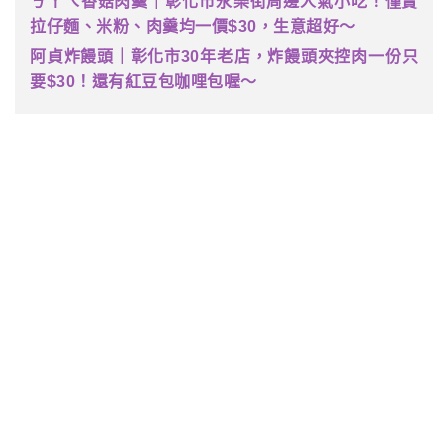
ㄎㄚㄟ香菇肉羹｜彰化市永樂街周邊人氣小吃！僅賣
拉仔麵、米粉、肉羹均一價$30，生意超好～
阿貞炸饅頭｜彰化市30年老店，炸饅頭夾控肉一份只
要$30！還有紅豆包咖哩包喔～