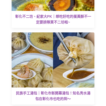
彰化不二坊、紀家大PK｜想吃好吃的蛋黃酥不一
定要排隊買不二坊啦~
民族手工湯包｜彰化市新開幕湯包！知名秀水湯
包在彰化市也吃的到～