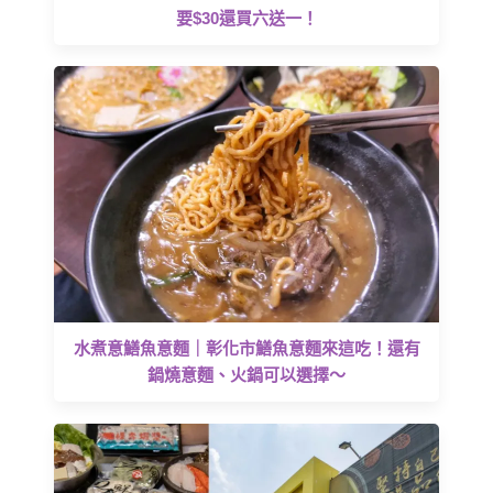
要$30還買六送一！
水煮意鱔魚意麵｜彰化市鱔魚意麵來這吃！還有
鍋燒意麵、火鍋可以選擇～