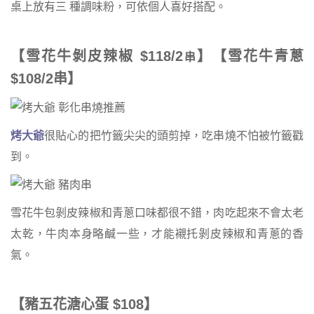
桌上放有三 種調味粉，可依個人喜好搭配。
【雪花牛剝皮辣椒
$118
/2
】【雪花牛青蔥
串
$108/2
串】
烤大爺
很貼心的把竹籤尖尖的頭剪掉，吃串燒不怕被竹籤戳
到。
雪花牛包剝皮辣椒和青蔥口味都很不錯，肉吃起來不會太老
太乾，牛肉本身略鹹一些，才能襯托剝皮辣椒和青蔥的香
氣。
【豬五花溏心蛋
$108
】