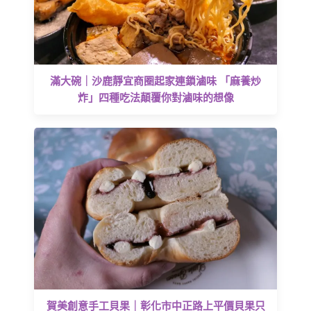
滿大碗｜沙鹿靜宜商圈起家連鎖滷味 「麻養炒
炸」四種吃法顛覆你對滷味的想像
賀美創意手工貝果｜彰化市中正路上平價貝果只