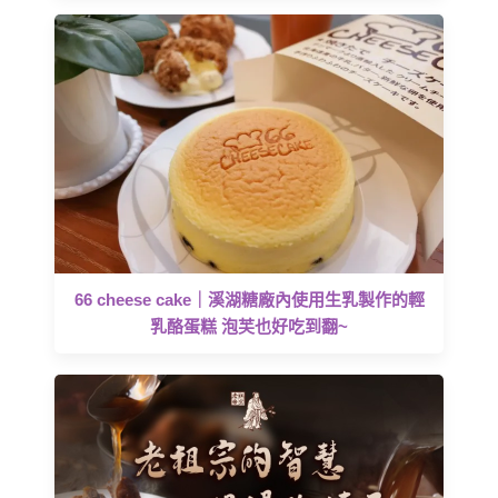
66 cheese cake｜溪湖糖廠內使用生乳製作的輕
乳酪蛋糕 泡芙也好吃到翻~