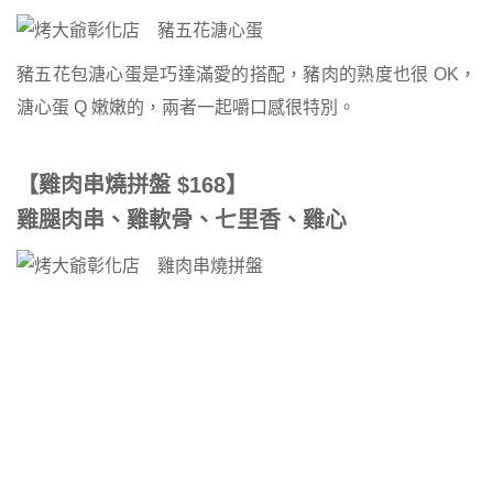
豬五花包溏心蛋是巧達滿愛的搭配，豬肉的熟度也很 OK，
溏心蛋 Q 嫩嫩的，兩者一起嚼口感很特別。
【雞肉串燒拼盤
$168
】
雞腿肉串
、雞軟骨
、七里香、雞心