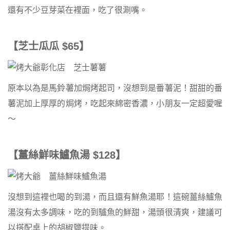
還有不少豆芽菜在裡面，吃了很涮嘴。
【芝士
瓜瓜
$65
】
原本以為是馬鈴薯加焗烤起司，沒想到是番薯泥！甜甜的番
薯泥加上厚厚的焗烤，吃起來綿密香濃，小朋友一定超愛喔
～
【薑絲鮮味鱸魚湯
$128
】
沒想到這裡也喝的到湯，而且還有鮮魚湯耶！這碗薑絲鱸魚
湯沒有太多調味，吃的到驢魚的鮮甜，湯頭很清爽，建議可
以搭配桌上的胡椒鹽提味。