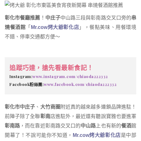
彰化市餐廳推薦
！
中庄子
中山路三段與彰南路交叉口旁的
串
燒餐酒館
「
Mr.cow
烤大爺彰化店
」，餐點美味、用餐環境
不錯、停車交通都方便～
追蹤巧達，搶先看最新食記！
Instagram:
www.instagram.com/chiaoda222332
Facebook粉絲團:
www.facebook.com/chiaoda222332
彰化市中庄子
、
大竹商圈
附近真的越來越多連鎖品牌進駐！
前陣子除了全聯
彰南
店進駐外，最近還有聽說寶雅也要進軍
彰南路
，而在靠近彰南路交叉口的
中山路
上也有新的
餐酒
館
開幕了！不說可能你不知道，
Mr.cow
烤大爺彰化店
是中部