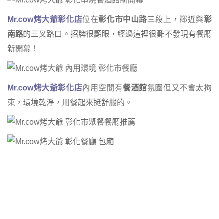
Mr.cow
烤大爺彰化店
位在
彰化市中山路
三段上，鄰近與
彰
南路
的三叉路口。招牌很顯眼，經過這裡很難不發現有餐廳
新開幕！
Mr.cow
烤大爺彰化店
內用空間有
餐酒館
氛圍但又不會太拘
束，環境乾淨，用餐起來挺舒服的。