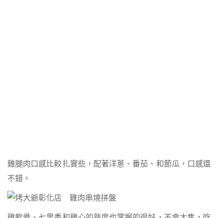
雞腿肉口感比較扎實些，配著洋蔥、番茄、和節瓜，口感還
不錯。
雞軟骨、七里香和雞心的熟度也掌握的很好，不會太焦，吃