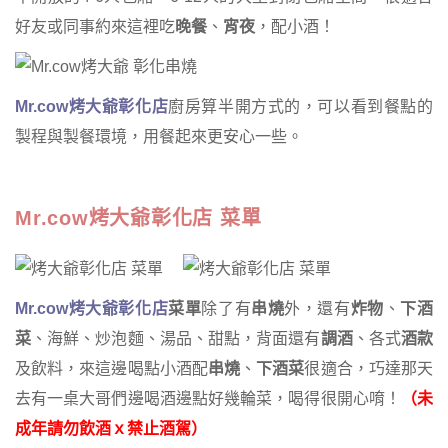
好友或同事約來這裡吃
晚餐
、
宵夜
，配小酒！
Mr.cow
烤大爺彰化店
廚房算半開方式的，可以看到餐點的
製程與製餐環境，用餐起來更安心一些。
Mr.cow烤大爺彰化店 菜單
Mr.cow
烤大爺彰化店
菜單
除了有
串燒
外，還有
炸物
、
下酒
菜
、海鮮、炒泡麵、湯品、甜點，背面還有
調酒
、各式
酒款
及飲料，來這邊喝點小酒配
串燒
、
下酒菜
很適合，巧達那天
去有一桌大哥們邊喝酒邊點好幾輪菜，喝得很開心唷！
（未
成年請勿飲酒ｘ禁止酒駕）