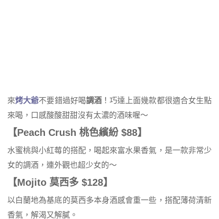
來
烤大爺
不要錯過好喝
調酒
！巧達上面幾款都很適合女生點
來喝，口感酸酸甜甜沒有太濃的酒味喔～
【
Peach Crush
桃色繽紛
$88
】
水蜜桃與小紅莓的搭配，喝起來富水果香氣，是一款非常少
女的調酒，連外觀也超少女的～
【
Mojito
莫西多
$128
】
以白蘭地為基底的莫西多本身酒感會重一些，搭配薄荷清新
香氣，解渴又解膩。