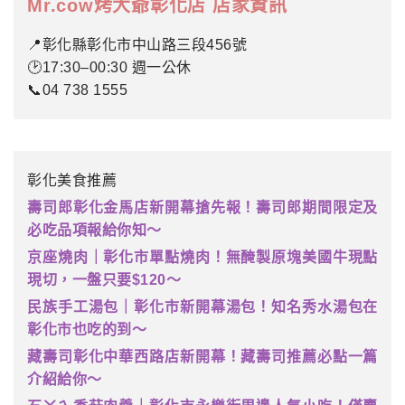
Mr.cow烤大爺彰化店 店家資訊
📍彰化縣彰化市中山路三段456號
🕑17:30–00:30 週一公休
📞04 738 1555
彰化美食推薦
壽司郎彰化金馬店新開幕搶先報！壽司郎期間限定及
必吃品項報給你知～
京座燒肉｜彰化市單點燒肉！無醃製原塊美國牛現點
現切，一盤只要$120～
民族手工湯包｜彰化市新開幕湯包！知名秀水湯包在
彰化市也吃的到～
藏壽司彰化中華西路店新開幕！藏壽司推薦必點一篇
介紹給你～