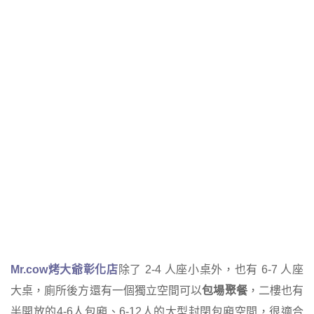
Mr.cow
烤大爺彰化店
除了 2-4 人座小桌外，也有 6-7 人座
大桌，廁所後方還有一個獨立空間可以
包場聚餐
，二樓也有
半開放的4-6人包廂、6-12人的大型封閉包廂空間，很適合