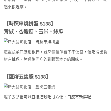
起來很過癮。
【時蔬串燒拼盤
$1
38
】
青椒、杏鮑菇、玉米、絲瓜
這盤蔬菜口感也很棒，雖然價位乍看下不便宜，但吃得出食
材有挑過，烤過後仍吃的到蔬菜本身的甜味。
【鹽烤五隻蝦
$138
】
蝦子去頭後可以直接連殼吃很方便，口感有新鮮喔！