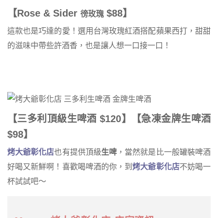
【
Rose & Sider
$88
】
徬玫瑰
這款也是巧達的愛！選用台灣玫瑰紅酒搭配蘋果西打，甜甜
的滋味中帶些許酒香，也是讓人想一口接一口！
【三多利頂級生啤酒
$120
】
【急凍金牌生啤酒
$98
】
烤大爺彰化店
也有提供頂級
生啤
，當然就是比一般罐裝啤酒
好喝又新鮮啊！喜歡喝啤酒的你，到
烤大爺彰化店
不妨喝一
杯試試吧～