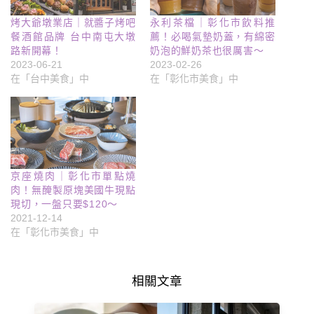
烤大爺墩業店｜就醬子烤吧
永利茶檔｜彰化市飲料推
餐酒館品牌 台中南屯大墩
薦！必喝氣墊奶蓋，有綿密
路新開幕！
奶泡的鮮奶茶也很厲害～
2023-06-21
2023-02-26
在「台中美食」中
在「彰化市美食」中
京座燒肉｜彰化市單點燒
肉！無醃製原塊美國牛現點
現切，一盤只要$120～
2021-12-14
在「彰化市美食」中
相關文章