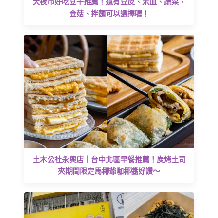
大夜市好吃豆干推薦！還有豆皮、米血、蔬菜、
金菇、拌麵可以選擇喔！
土木公社永興店｜台中北區早餐推薦！炭烤土司
夾期間限定馬椰爺咖椰醬好讚～