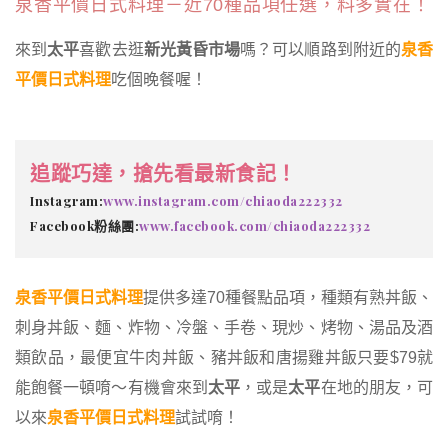
泉香平價日式料理－近70種品項任選，料多實在！
來到
太平
喜歡去逛
新光黃昏市場
嗎？可以順路到附近的
泉香
平價日式料理
吃個晚餐喔！
追蹤巧達，搶先看最新食記！
Instagram:
www.instagram.com/chiaoda222332
Facebook粉絲團:
www.facebook.com/chiaoda222332
泉香平價日式料理
提供多達70種餐點品項，種類有熟丼飯、
刺身丼飯、麵、炸物、冷盤、手卷、現炒、烤物、湯品及酒
類飲品，最便宜牛肉丼飯、豬丼飯和唐揚雞丼飯只要$79就
能飽餐一頓唷～有機會來到
太平
，或是
太平
在地的朋友，可
以來
泉香平價日式料理
試試唷！