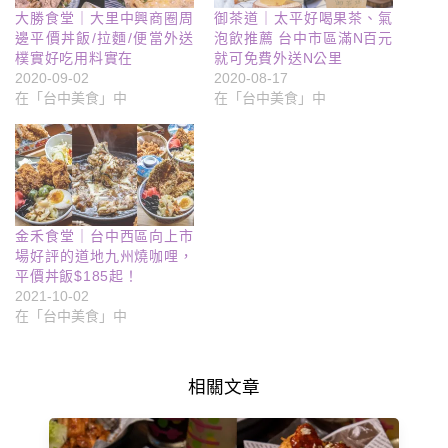
大勝食堂｜大里中興商圈周
御茶道｜太平好喝果茶、氣
邊平價丼飯/拉麵/便當外送
泡飲推薦 台中市區滿N百元
樸實好吃用料實在
就可免費外送N公里
2020-09-02
2020-08-17
在「台中美食」中
在「台中美食」中
金禾食堂｜台中西區向上市
場好評的道地九州燒咖哩，
平價丼飯$185起！
2021-10-02
在「台中美食」中
相關文章