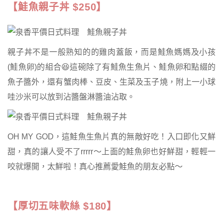
【鮭魚親子丼 $250】
親子丼不是一般熟知的的雞肉蓋飯，而是鮭魚媽媽及小孩
(鮭魚卵)的組合😆這碗除了有鮭魚生魚片、鮭魚卵和點綴的
魚子醬外，還有蟹肉棒、豆皮、生菜及玉子燒，附上一小球
哇沙米可以放到沾醬盤淋醬油沾取。
OH MY GOD，這鮭魚生魚片真的無敵好吃！入口即化又鮮
甜，真的讓人受不了rrrrr～上面的鮭魚卵也好鮮甜，輕輕一
咬就爆開，太鮮啦！真心推薦愛鮭魚的朋友必點～
【厚切五味軟絲 $180】