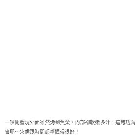
一咬開發現外面雖然烤到焦黃，內部卻軟嫩多汁，這烤功厲
害耶～火侯跟時間都掌握得很好！