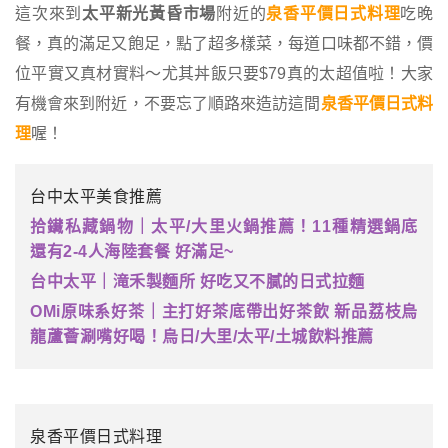
這次來到
太平新光黃昏市場
附近的
泉香平價日式料理
吃晚
餐，真的滿足又飽足，點了超多樣菜，每道口味都不錯，價
位平實又真材實料～尤其丼飯只要$79真的太超值啦！大家
有機會來到附近，不要忘了順路來造訪這間
泉香平價日式料
理
喔！
台中太平美食推薦
拾鑶私藏鍋物｜太平/大里火鍋推薦！11種精選鍋底
還有2-4人海陸套餐 好滿足~
台中太平｜滝禾製麵所 好吃又不膩的日式拉麵
OMi原味系好茶｜主打好茶底帶出好茶飲 新品荔枝烏
龍蘆薈涮嘴好喝！烏日/大里/太平/土城飲料推薦
泉香平價日式料理