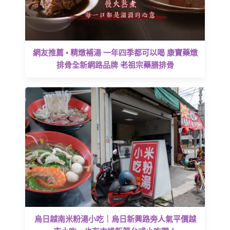
網友推薦 • 精燉補湯 一年四季都可以喝 康寶藥燉
排骨全新網路品牌 老祖宗藥膳排骨
烏日越南米粉湯小吃｜烏日新興路旁人氣平價越