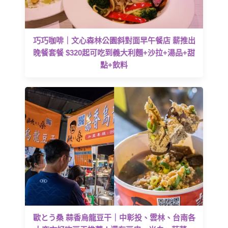
巧巧咖啡｜文心森林公園斜對面早午餐店 薪推出
晚餐套餐 $320起可吃到義大利麵+沙拉+湯品+甜
點+飲料
歐とう桑 蒜香烏龍豆干｜中彰投、雲林、台南各