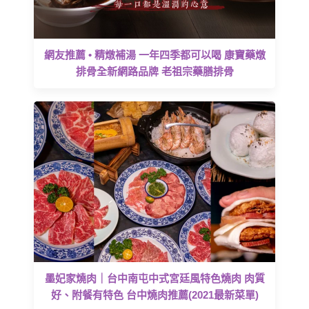
網友推薦 • 精燉補湯 一年四季都可以喝 康寶藥燉
排骨全新網路品牌 老祖宗藥膳排骨
墨妃家燒肉｜台中南屯中式宮廷風特色燒肉 肉質
好、附餐有特色 台中燒肉推薦(2021最新菜單)