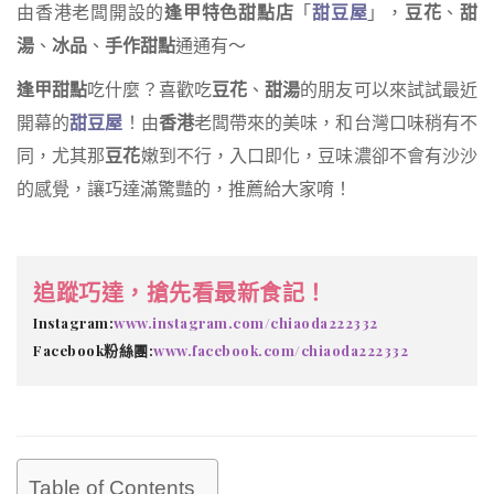
由香港老闆開設的
逢甲特色甜點店
「
甜豆屋
」，
豆花
、
甜
湯
、
冰品
、
手作甜點
通通有～
逢甲甜點
吃什麼？喜歡吃
豆花
、
甜湯
的朋友可以來試試最近
開幕的
甜豆屋
！由
香港
老闆帶來的美味，和台灣口味稍有不
同，尤其那
豆花
嫩到不行，入口即化，豆味濃卻不會有沙沙
的感覺，讓巧達滿驚豔的，推薦給大家唷！
追蹤巧達，搶先看最新食記！
Instagram:
www.instagram.com/chiaoda222332
Facebook粉絲團:
www.facebook.com/chiaoda222332
Table of Contents