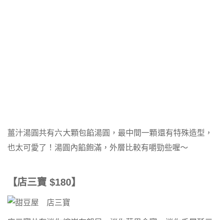
薑汁湯圓共有六大顆包餡湯圓，最中間一顆還有特殊造型，
也太可愛了！湯圓內餡飽滿，外層比較有嚼勁些喔～
【店三寶 $180】