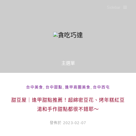
Sidebar
主選單
,
,
,
台中美食
台中甜點
逢甲商圈美食
台中西屯
甜豆屋｜逢甲甜點推薦！超綿密豆花、烤年糕紅豆
湯和手作甜點都很不錯耶～
發佈於 2023-02-07