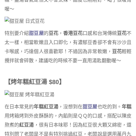
喔～
特別要介紹
甜豆屋
的
豆花
，
香港豆花
口感和台灣傳統
豆花
不
太一樣，相當軟嫩且入口即化，有濃郁豆香卻不會有沙沙且
卡喉感，巧達個人很喜歡耶！不過因為非常軟嫩，
豆花
輕輕
攪拌就會碎散，建議吃的時候不要一直用湯匙翻動喔～
【烤年糕紅豆湯 $80】
在日本常見的
年糕紅豆湯
，沒想到在
甜豆屋
也吃的到。
年糕
用烤箱烤到外皮酥酥的，內餡則是ＱＱ的口感，搭配以陳皮
熬煮的
紅豆湯
，很有日本味耶！因為紅豆很大顆又綿密，還
特別問了老闆是不是有特別挑過紅豆，老闆說是選用萬丹九