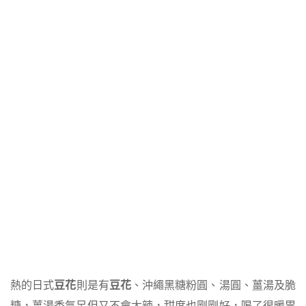
熱的日式
豆花
則是有
豆花
、沖繩黑糖粉圓、湯圓、薑湯及脆
糖，薑湯香氣足但又不會太辣，甜度也剛剛好，喝了很暖胃