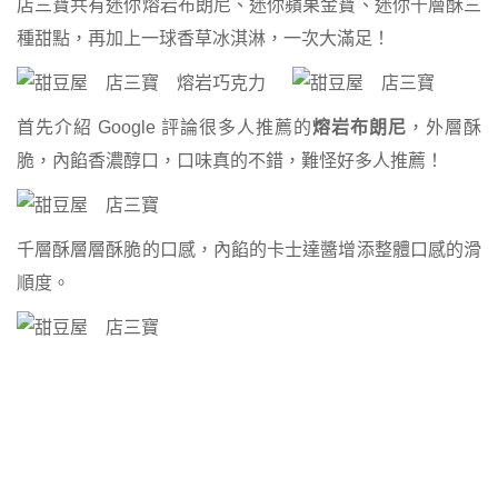
店三寶共有迷你熔岩布朗尼、迷你蘋果金寶、迷你千層酥三
種甜點，再加上一球香草冰淇淋，一次大滿足！
首先介紹 Google 評論很多人推薦的
熔岩布朗尼
，外層酥
脆，內餡香濃醇口，口味真的不錯，難怪好多人推薦！
千層酥層層酥脆的口感，內餡的卡士達醬增添整體口感的滑
順度。