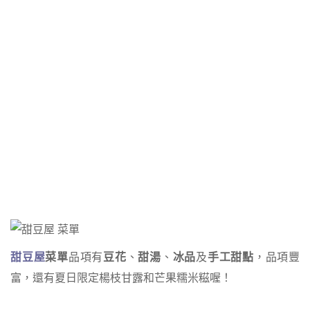
甜豆屋
菜單
品項有
豆花
、
甜湯
、
冰品
及
手工甜點
，品項豐
富，還有夏日限定楊枝甘露和芒果糯米糍喔！