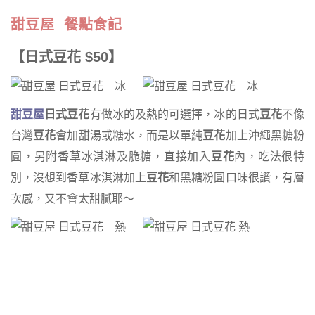
甜豆屋 餐點食記
【日式豆花 $50】
甜豆屋
日式豆花
有做冰的及熱的可選擇，冰的日式
豆花
不像
台灣
豆花
會加甜湯或糖水，而是以單純
豆花
加上沖繩黑糖粉
圓，另附香草冰淇淋及脆糖，直接加入
豆花
內，吃法很特
別，沒想到香草冰淇淋加上
豆花
和黑糖粉圓口味很讚，有層
次感，又不會太甜膩耶～