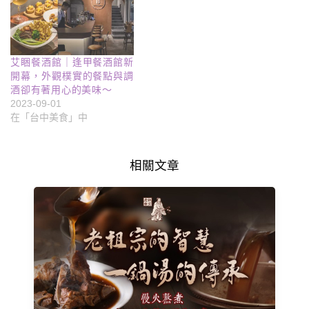
艾睏餐酒館｜逢甲餐酒館新
開幕，外觀樸實的餐點與調
酒卻有著用心的美味～
2023-09-01
在「台中美食」中
相關文章