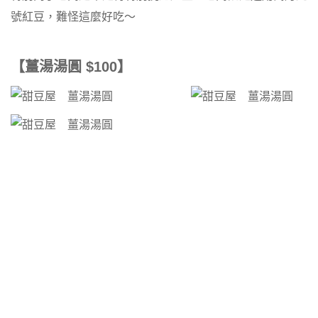
號紅豆，難怪這麼好吃～
【薑湯湯圓 $100】