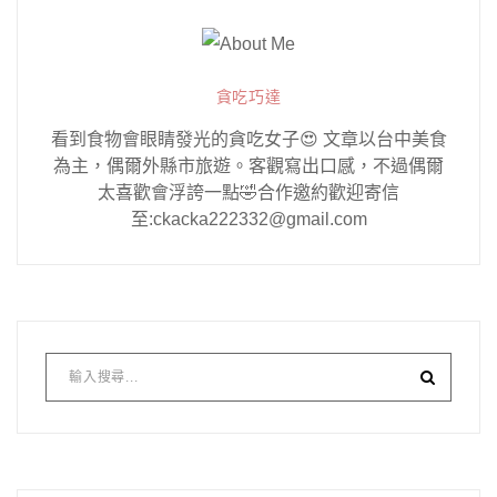
貪吃巧達
看到食物會眼睛發光的貪吃女子😍 文章以台中美食
為主，偶爾外縣市旅遊。客觀寫出口感，不過偶爾
太喜歡會浮誇一點🤣合作邀約歡迎寄信
至:ckacka222332@gmail.com