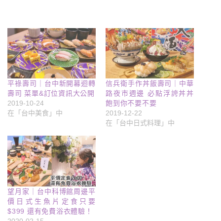
平祿壽司｜台中新開幕迴轉
信兵衛手作丼飯壽司｜中華
壽司 菜單&訂位資訊大公開
路夜市週邊 必點浮誇丼丼
2019-10-24
飽到你不要不要
在「台中美食」中
2019-12-22
在「台中日式料理」中
望月家｜台中科博館周邊平
價日式生魚片定食只要
$399 還有免費浴衣體驗！
2020-02-15