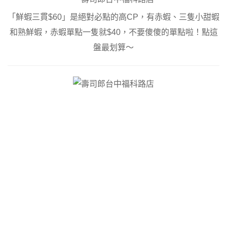
「鮮蝦三貫$60」是絕對必點的高CP，有赤蝦、三隻小甜蝦
和熟鮮蝦，赤蝦單點一隻就$40，不要傻傻的單點啦！點這
盤最划算～