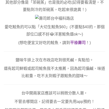
其他部分像是「茶碗蒸」也是我的必吃(記得要看清楚，不
要點到冷的茶碗蒸，吃起來很詭異！)
愛吃鮭魚的可以點「大切生鮭魚$60」(不要點$40的，那個
部位口感不好😂洋蔥鮭魚還ok～)
(想吃便宜又好吃的鮭魚，請到
平祿壽司
！)
鹽味牛排上次在市政店吃到很死鹹，有點怕。
還有起司鮮蝦或起司鮭魚我不太推薦，因為起司偏鹹、味道
比較重，吃不太到蝦子跟鮭魚的甜味～
台中開兩家店應該可以稍微分散人潮，
不管去哪間店，記得要去一定要先用app預約！