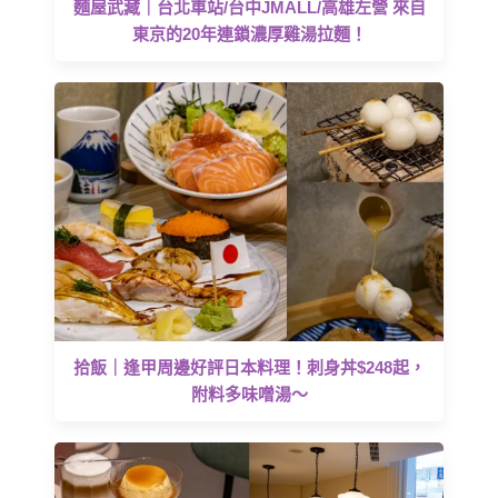
麵屋武藏｜台北車站/台中JMALL/高雄左營 來自
東京的20年連鎖濃厚雞湯拉麵！
拾飯｜逢甲周邊好評日本料理！刺身丼$248起，
附料多味噌湯～