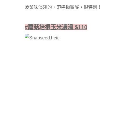
菠菜味淡淡的，帶檸檬微酸，很特別！
#蘑菇培根玉米濃湯 $110