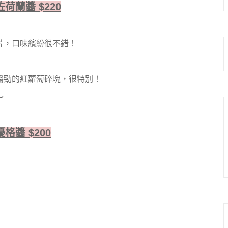
蘭醬 $220
片，口味繽紛很不錯！
嚼勁的紅蘿蔔碎塊，很特別！
～
醬 $200