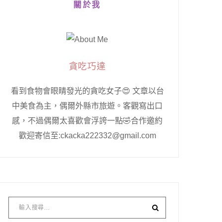
關於我
貪吃巧達
看到食物會眼睛發光的貪吃女子😍 文章以台
中美食為主，偶爾外縣市旅遊。客觀寫出口
感，不過偶爾太喜歡會浮誇一點🤣合作邀約
歡迎寄信至:ckacka222332@gmail.com