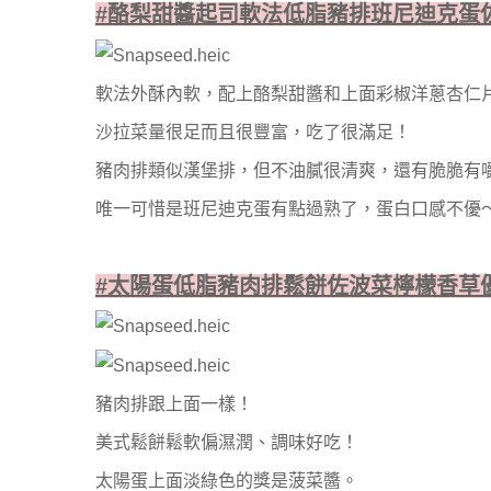
#酪梨甜醬起司軟法低脂豬排班尼迪克蛋佐荷
軟法外酥內軟，配上酪梨甜醬和上面彩椒洋蔥杏仁
沙拉菜量很足而且很豐富，吃了很滿足！
豬肉排類似漢堡排，但不油膩很清爽，還有脆脆有
唯一可惜是班尼迪克蛋有點過熟了，蛋白口感不優
#太陽蛋低脂豬肉排鬆餅佐波菜檸檬香草優格
豬肉排跟上面一樣！
美式鬆餅鬆軟偏濕潤、調味好吃！
太陽蛋上面淡綠色的獎是菠菜醬。