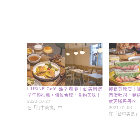
L’USiNE Café 蕗莘咖啡｜勤美周邊
卯食豐原店｜
早午餐推薦，價位合理、食物美味！
肉蛋吐司、麵
2022-10-27
度更勝丹丹!?
在「台中美食」中
2021-01-08
在「台中美食」