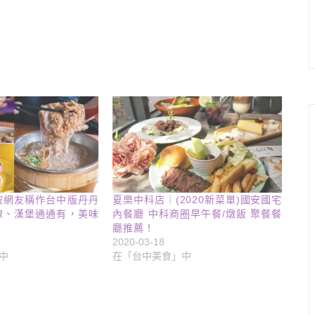
被網友稱作台中版丹丹
夏樂中科店｜(2020新菜單)國安國宅
線、漢堡通通有，美味
內餐廳 中科商圈早午餐/燉飯 聚餐餐
廳推薦！
2020-03-18
中
在「台中美食」中