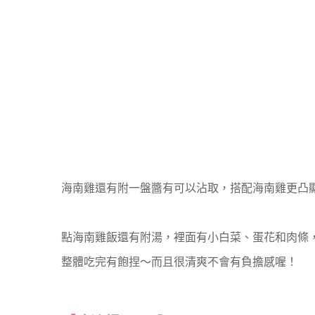
海南雞還有附一盤醬有可以沾取，搭配海南雞更凸
點海南雞飯還有附湯，裡面有小白菜、蛋花和肉條
整體吃完有飽捏～而且很清爽不會有負擔感喔！