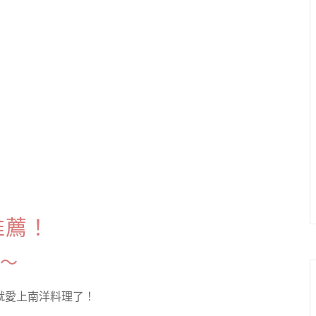
推薦！
～
就愛上南洋料理了！