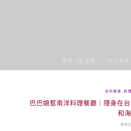
貪吃巧達 首頁
台中美食
,
台中美食
科
巴巴娘惹南洋料理餐廳｜隱身在台
和
發佈於 