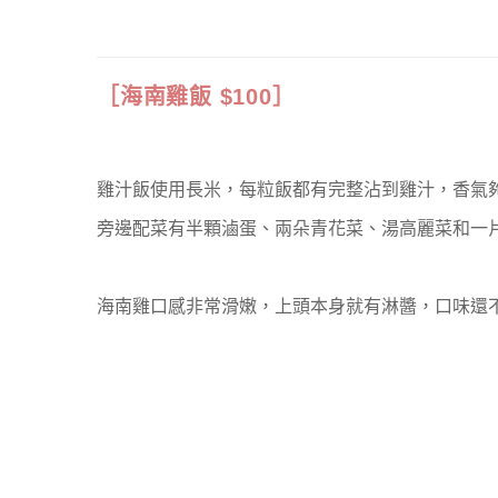
［海南雞飯 $100］
雞汁飯使用長米，每粒飯都有完整沾到雞汁，香氣
旁邊配菜有半顆滷蛋、兩朵青花菜、湯高麗菜和一
海南雞口感非常滑嫩，上頭本身就有淋醬，口味還