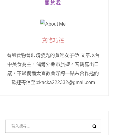
關於我
貪吃巧達
看到食物會眼睛發光的貪吃女子😍 文章以台
中美食為主，偶爾外縣市旅遊。客觀寫出口
感，不過偶爾太喜歡會浮誇一點🤣合作邀約
歡迎寄信至:ckacka222332@gmail.com