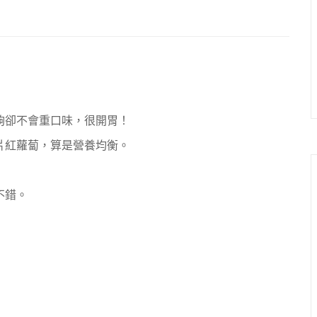
夠卻不會重口味，很開胃！
片紅蘿蔔，算是營養均衡。
不錯。