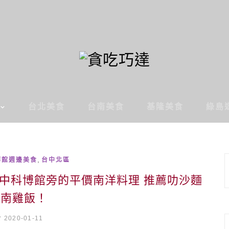
台北美食
台南美食
基隆美食
綠島
,
博館週邊美食
台中北區
中科博館旁的平價南洋料理 推薦叻沙麵
海南雞飯！
2020-01-11