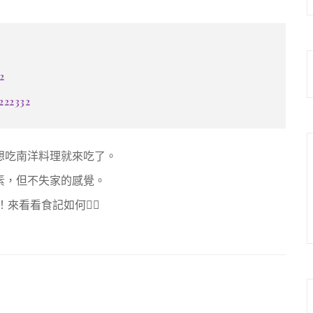
2
222332
想吃南洋料理就來吃了。
素，但不失家的感覺。
來看看食記如何👇🏻