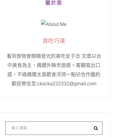
關於我
貪吃巧達
看到食物會眼睛發光的貪吃女子😍 文章以台
中美食為主，偶爾外縣市旅遊。客觀寫出口
感，不過偶爾太喜歡會浮誇一點🤣合作邀約
歡迎寄信至:ckacka222332@gmail.com