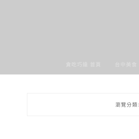
貪吃巧達 首頁
台中美食
瀏覽分類