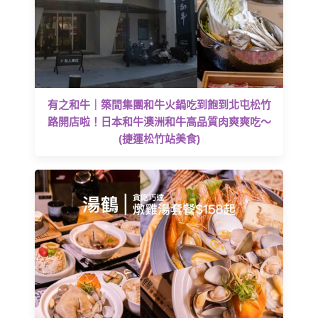
有之和牛｜築間集團和牛火鍋吃到飽到北屯松竹
路開店啦！日本和牛澳洲和牛高品質肉爽爽吃～
(捷運松竹站美食)