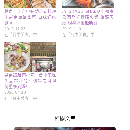
越南王｜台中連鎖越式料理
崧 SHABU SHABU｜都會
由越南媳婦掌廚 口味好吃
公園附近景觀火鍋 湯頭天
涮嘴
然 現撈龍蝦超新鮮
2019-11-28
2019-11-01
在「台中美食」中
在「台中美食」中
樂業路越南小吃｜台中東區
生意超好的平價越南料理
份量多到爆!!!
2020-04-10
在「台中美食」中
相關文章