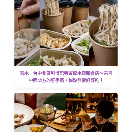
若木｜台中北區科博館旁質感水餃麵食店～來自
中國北方的好手藝，餐點無雷好好吃！