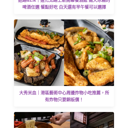
迷路&Elk｜進化北路上新開幕餐酒館 兩大冰箱的
啤酒任選 餐點好吃 白天還有早午餐可以選擇
大秀米血｜港區藝術中心周邊炸物小吃推薦，所
有炸物只要銅板價！