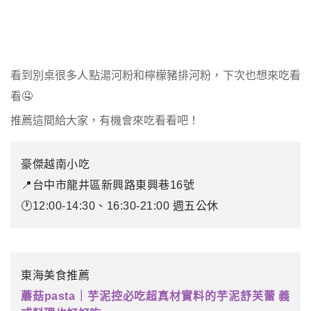
看到別桌很多人點湯河粉和檸檬豬排河粉，下次也想來吃看
看🤤
推薦這間給大家，有機會來吃看看吧！
豪傑越南小吃
📍台中市龍井區新興路東興巷16號
🕐12:00-14:30、16:30-21:00 週五公休
東海美食推薦
蘑菇pasta｜芋泥控必吃超真材實料的芋泥舒芙蕾 義