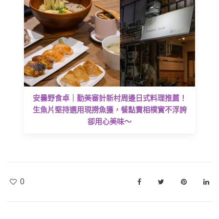
安曇野食卓｜勤美審計新村周邊日式料理推薦！
生魚片堅持選用現撈魚獲，餐點賣相樸實不浮誇
卻用心美味～
0