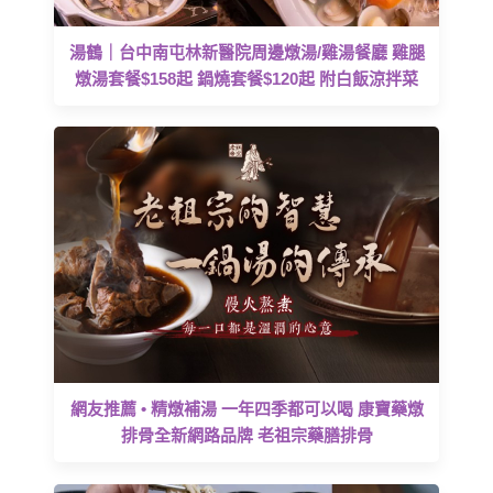
湯鶴｜台中南屯林新醫院周邊燉湯/雞湯餐廳 雞腿
燉湯套餐$158起 鍋燒套餐$120起 附白飯涼拌菜
網友推薦 • 精燉補湯 一年四季都可以喝 康寶藥燉
排骨全新網路品牌 老祖宗藥膳排骨