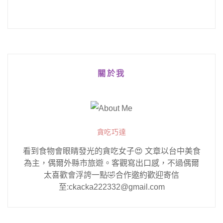
關於我
貪吃巧達
看到食物會眼睛發光的貪吃女子😍 文章以台中美食
為主，偶爾外縣市旅遊。客觀寫出口感，不過偶爾
太喜歡會浮誇一點🤣合作邀約歡迎寄信
至:ckacka222332@gmail.com