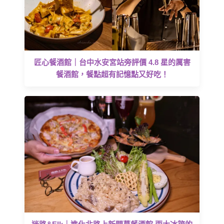
匠心餐酒館｜台中水安宮站旁評價 4.8 星的厲害
餐酒館，餐點超有記憶點又好吃！