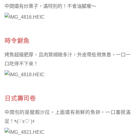
中間還有炒栗子，滿特別的！
不會油膩喔～
時令鮮魚
烤魚超級肥厚，且肉質細緻多汁，
外皮帶些微焦香，一口一
口吃停不下來！
日式壽司卷
中間包的是龍蝦沙拉，
上面還有新鮮的魚卵，
一口塞很滿
足！٩(♡ε♡ )۶