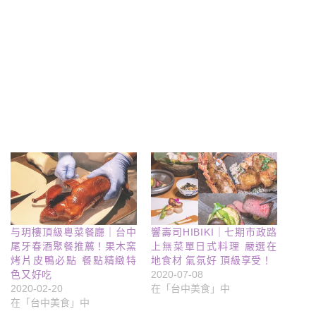
与玥樓頂級粵菜餐廳｜台中
響壽司HIBIKI｜七期市政路
尾牙春酒聚餐推薦！果木窯
上無菜單日式料理 嚴選在
烤片皮鴨必點 餐點精緻特
地食材 氣氛好 頂級享受！
色又好吃
2020-07-08
2020-02-20
在「台中美食」中
在「台中美食」中