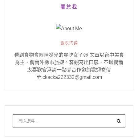
關於我
貪吃巧達
看到食物會眼睛發光的貪吃女子😍 文章以台中美食
為主，偶爾外縣市旅遊。客觀寫出口感，不過偶爾
太喜歡會浮誇一點🤣合作邀約歡迎寄信
至:ckacka222332@gmail.com