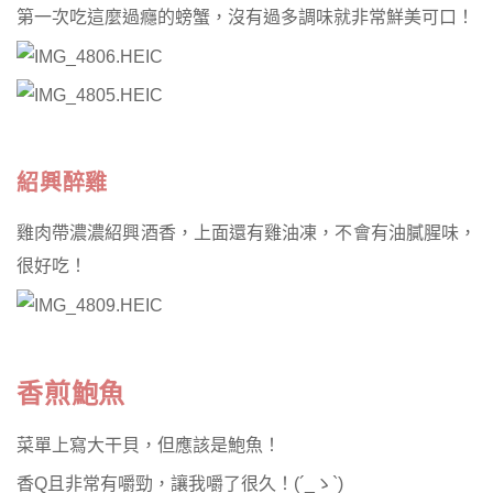
第一次吃這麼過癮的螃蟹，
沒有過多調味就非常鮮美可口！
紹興醉雞
雞肉帶濃濃紹興酒香，上面還有雞油凍，
不會有油膩腥味，
很好吃！
香煎鮑魚
菜單上寫大干貝，但應該是鮑魚！
香Q且非常有嚼勁，讓我嚼了很久！(´_ゝ`)