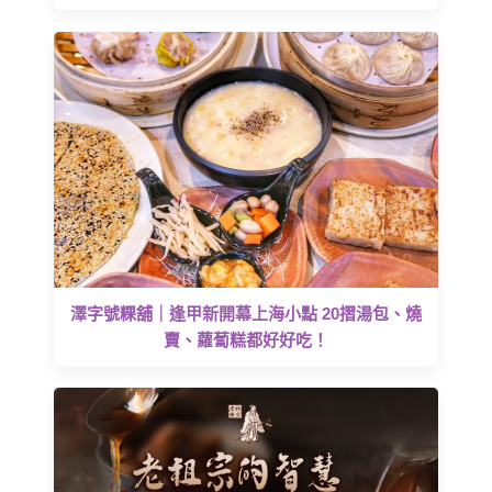
澤字號粿舖｜逢甲新開幕上海小點 20摺湯包、燒
賣、蘿蔔糕都好好吃！