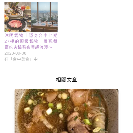
沐明鍋物｜隱身台中七期
27樓的頂級鍋物！景觀餐
廳吃火鍋看夜景超浪漫～
2023-09-08
在「台中美食」中
相關文章