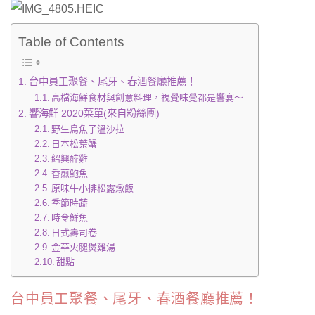
Table of Contents
台中員工聚餐、尾牙、春酒餐廳推薦！
高檔海鮮食材與創意料理，視覺味覺都是響宴～
響海鮮 2020菜單(來自粉絲團)
野生烏魚子溫沙拉
日本松葉蟹
紹興醉雞
香煎鮑魚
原味牛小排松露燉飯
季節時蔬
時令鮮魚
日式壽司卷
金華火腿煲雞湯
甜點
台中員工聚餐、尾牙、春酒餐廳推薦！