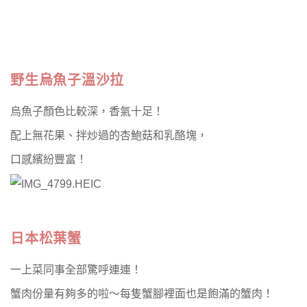
野生烏魚子溫沙拉
烏魚子顏色比較深，香氣十足！
配上無花果、拌炒過的杏鮑菇和乳酪塊，
口感繽紛豐富！
日本松葉蟹
一上菜同事全部驚呼連連！
蟹肉份量有夠多的啦～每隻蟹腳裡面也是飽滿的蟹肉！