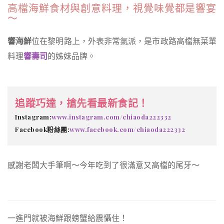
高檔海鮮食材與創意料理，視覺味覺都是響宴
～
響海鮮
位在黎明路上，外表非常氣派，是市政路高檔無菜單
料理
響壽司
的姊妹品牌。
追蹤巧達，搶先看最新食記！
Instagram:
www.instagram.com/chiaoda222332
Facebook粉絲團:
www.facebook.com/chiaoda222332
感謝老闆大手筆啊～今年吃到了很滿意又高檔的尾牙～
一進門就被海鮮跟螃蟹給震懾住！