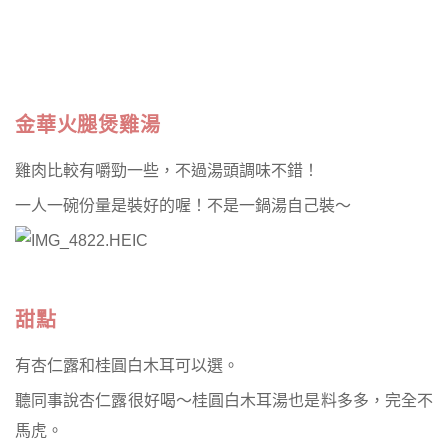
金華火腿煲雞湯
雞肉比較有嚼勁一些，
不過湯頭調味不錯！
一人一碗份量是裝好的喔！不是一鍋湯自己裝～
甜點
有杏仁露和桂圓白木耳可以選。
聽同事說杏仁露很好喝～
桂圓白木耳湯也是料多多，完全不
馬虎。