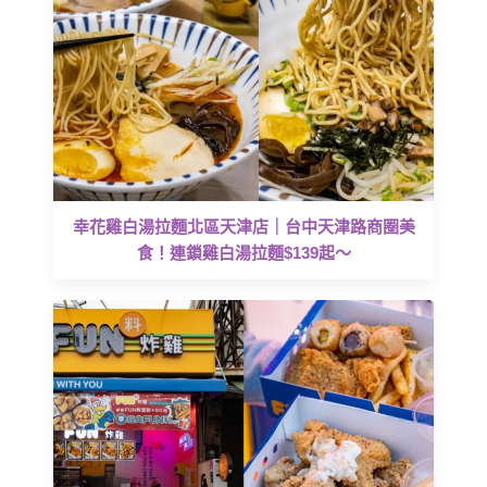
幸花雞白湯拉麵北區天津店｜台中天津路商圈美
食！連鎖雞白湯拉麵$139起～