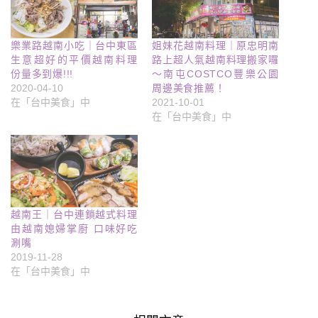
樂業路越南小吃｜台中東區
姐妹花越南料理｜原忠明南
生意超好的平價越南料理
路上超人氣越南料理搬家囉
份量多到爆!!!
～南屯COSTCO豐樂公園
2020-04-10
周邊美食推薦！
在「台中美食」中
2021-10-01
在「台中美食」中
越南王｜台中連鎖越式料理
由越南媳婦掌廚 口味好吃
涮嘴
2019-11-28
在「台中美食」中