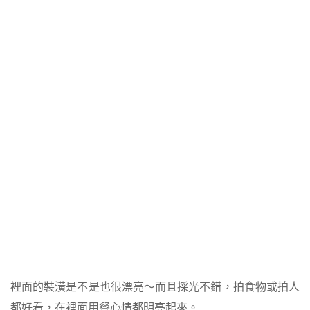
裡面的裝潢是不是也很漂亮～而且採光不錯，拍食物或拍人
都好看，在裡面用餐心情都明亮起來。