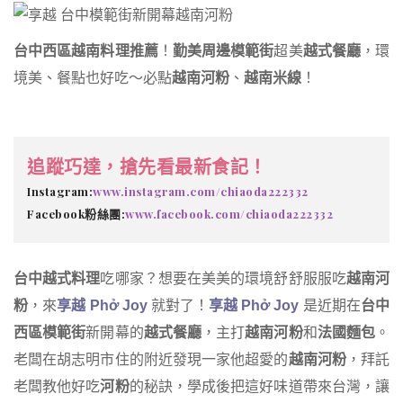
台中西區越南料理推薦
！
勤美周邊模範街
超美
越式餐廳
，環
境美、餐點也好吃～必點
越南河粉
、
越南米線
！
追蹤巧達，搶先看最新食記！
Instagram:
www.instagram.com/chiaoda222332
Facebook粉絲團:
www.facebook.com/chiaoda222332
台中越式料理
吃哪家？想要在美美的環境舒舒服服吃
越南河
粉
，來
享越 Phở Joy
就對了！
享越 Phở Joy
是近期在
台中
西區模範街
新開幕的
越式餐廳
，主打
越南河粉
和
法國麵包
。
老闆在胡志明市住的附近發現一家他超愛的
越南河粉
，拜託
老闆教他好吃
河粉
的秘訣，學成後把這好味道帶來台灣，讓