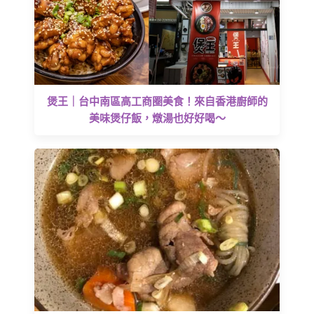
煲王｜台中南區高工商圈美食！來自香港廚師的
美味煲仔飯，燉湯也好好喝～