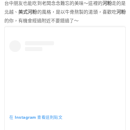
台中朋友也能吃到老闆念念難忘的美味～這裡的
河粉
走的是
北越、
美式河粉
的風格，是以牛骨熬製的湯頭，喜歡吃
河粉
的你，有機會經過附近不要錯過了～
在 Instagram 查看這則貼文