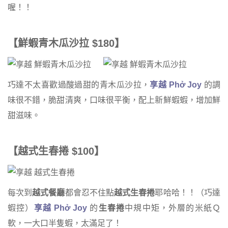
喔！！
【鮮蝦青木瓜沙拉 $180】
巧達不太喜歡過酸過甜的青木瓜沙拉，
享越 Phở Joy
的調
味很不錯，脆甜清爽，口味很平衡，配上新鮮蝦蝦，增加鮮
甜滋味。
【越式生春捲 $100】
每次到
越式餐廳
都會忍不住點
越式生春捲
耶哈哈！！（巧達
蝦控）
享越 Phở Joy
的
生春捲
中規中矩，外層的米紙Ｑ
軟，一大口半隻蝦，太滿足了！