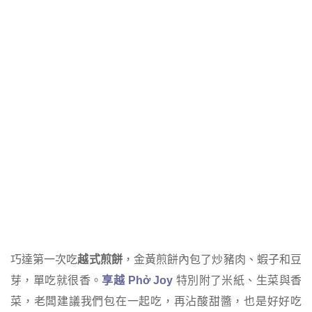
巧達第一次吃
越式煎餅
，金黃煎餅內包了炒豬肉、蝦子和豆
芽，單吃就很香。
享越 Phở Joy
特別附了米紙、生菜與香
菜，老闆建議我們包在一起吃，再沾酸甜醬，也是好好吃