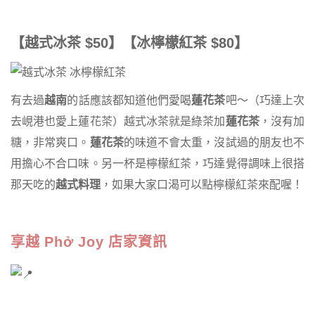
【越式冰茶 $50】【冰檸檬紅茶 $80】
有去過
越南
的話應該都知道他們愛喝
蓮花茶
吧～（巧達上次
去峴港也愛上蓮花茶）越式冰茶就是綠茶加
蓮花茶
，沒有加
糖，非常爽口。
蓮花茶
的味道不會太重，沒試過的朋友也不
用擔心不合口味。另一杯是檸檬紅茶，巧達覺得調味上很搭
那天吃的
越式料理
，如果大家口渴可以點檸檬紅茶來配喔！
享越 Phở Joy 店家資訊