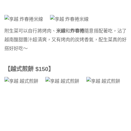
附生菜可以自行將烤肉、
米線
和
炸春捲
隨意搭配著吃，沾了
越南酸甜醬汁超清爽，又有烤肉的炭烤香氣，配生菜真的好
搭好好吃～
【越式煎餅 $150】