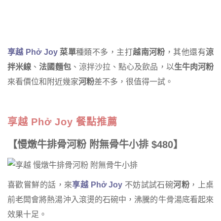
享越 Phở Joy
菜單
種類不多，主打
越南河粉
，其他還有
涼
拌米線
、
法國麵包
、涼拌沙拉、點心及飲品，以
生牛肉河粉
來看價位和附近幾家
河粉
差不多，很值得一試。
享越 Phở Joy 餐點推薦
【慢燉牛排骨河粉 附無骨牛小排 $480】
喜歡嘗鮮的話，來
享越 Phở Joy
不妨試試石碗
河粉
，上桌
前老闆會將熱湯沖入滾燙的石碗中，沸騰的牛骨湯底看起來
效果十足。