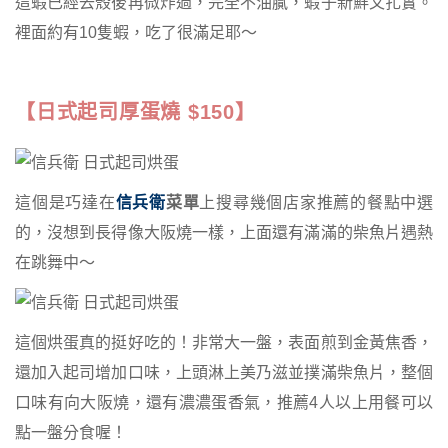
這蝦已經去殼後再微炸過，完全不油膩，蝦子新鮮又扎實。
裡面約有10隻蝦，吃了很滿足耶～
【日式起司厚蛋燒 $150】
這個是巧達在
信兵衛
菜單
上搜尋幾個店家推薦的餐點中選
的，沒想到長得像大阪燒一樣，上面還有滿滿的柴魚片遇熱
在跳舞中～
這個烘蛋真的挺好吃的！非常大一盤，表面煎到金黃焦香，
還加入起司增加口味，上頭淋上美乃滋並撲滿柴魚片，整個
口味有向大阪燒，還有濃濃蛋香氣，推薦4人以上用餐可以
點一盤分食喔！