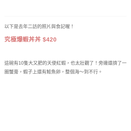
以下是去年二訪的照片與食記喔！
究極爆蝦丼丼 $420
這碗有10隻大又肥的天使紅蝦，也太壯觀了！旁邊還擠了一
圈蟹膏，蝦子上還有鮭魚卵，整個海～到不行。