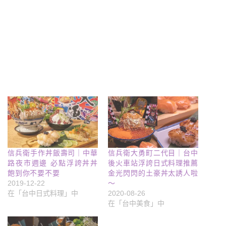
信兵衛手作丼飯壽司｜中華
信兵衛大勇町二代目｜台中
路夜市週邊 必點浮誇丼丼
後火車站浮誇日式料理推薦
飽到你不要不要
金光閃閃的土豪丼太誘人啦
2019-12-22
～
在「台中日式料理」中
2020-08-26
在「台中美食」中