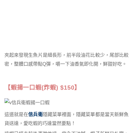
夾起來發現生魚片是細長形，前半段油花比較少，尾部比較
密，整體口感帶點Q彈，嚼一下油香氣即化開，鮮甜好吃。
【蝦揚一口蝦(炸蝦) $150】
這道就是在
信兵衛
隱藏菜單裡面，隱藏菜單都是當天新鮮魚
貨送達，愛吃蝦的巧達當然要點！