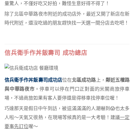
量驚人，不僅好吃又好拍，難怪生意好得不得了！
除了北區中華路夜市附近的成功店外，最近又開了新店在新
時代附近，還沒吃過的朋友趕快找一天選一間分店去吃吧！
信兵衛手作丼飯壽司 成功總店
信兵衛手作丼飯壽司成功店
位在
北區成功路
上，
鄰近五權路
與中華路夜市
。停車可以停在門口正對面的米閣商旅停車
場，不過商旅如果有客人要停還是得移車找停車位喔！
巧達那天是假日中午到訪，被這滿滿滿的人潮嚇到😱也太多
人啦～天氣又很熱，在現場等候真的是一大考驗！建議
一定
要事先訂位
喔～