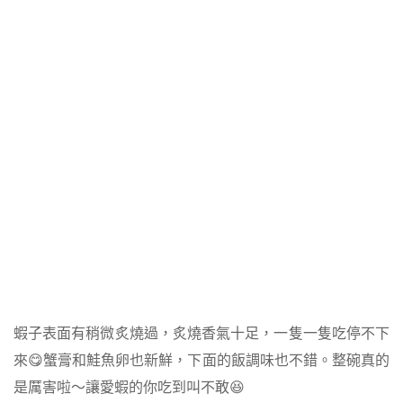
蝦子表面有稍微炙燒過，炙燒香氣十足，一隻一隻吃停不下
來😋蟹膏和鮭魚卵也新鮮，下面的飯調味也不錯。整碗真的
是厲害啦～讓愛蝦的你吃到叫不敢😆