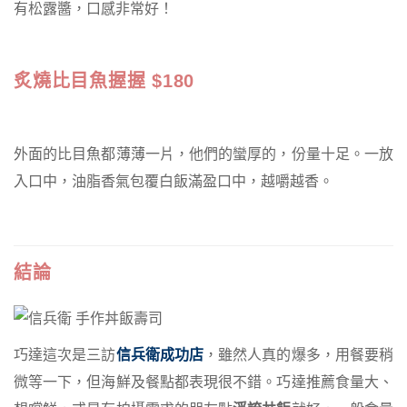
有松露醬，口感非常好！
炙燒比目魚握握 $180
外面的比目魚都薄薄一片，他們的蠻厚的，份量十足。一放
入口中，油脂香氣包覆白飯滿盈口中，越嚼越香。
結論
巧達這次是三訪
信兵衛成功店
，雖然人真的爆多，用餐要稍
微等一下，但海鮮及餐點都表現很不錯。巧達推薦食量大、