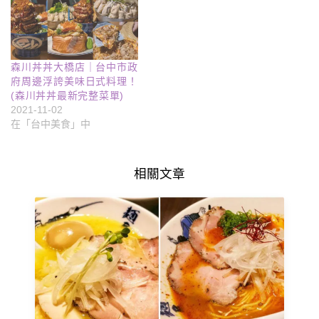
森川丼丼大橋店｜台中市政
府周邊浮誇美味日式料理！
(森川丼丼最新完整菜單)
2021-11-02
在「台中美食」中
相關文章