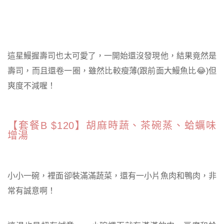
這星鰻握壽司也太可愛了，一開始還沒發現他，結果竟然是
壽司，而且還卷一圈，雖然比較瘦薄(跟前面大鰻魚比😂)但
爽度不減喔！
【套餐B $120】胡麻時蔬、茶碗蒸、蛤蠣味
增湯
小小一碗，裡面卻裝滿滿蔬菜，還有一小片魚肉和鴨肉，非
常有誠意啊！