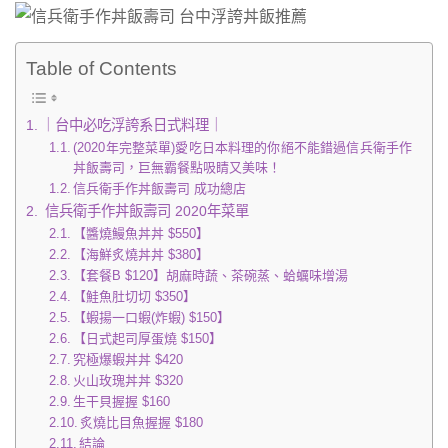
Table of Contents
｜台中必吃浮誇系日式料理｜
(2020年完整菜單)愛吃日本料理的你絕不能錯過信兵衛手作
丼飯壽司，巨無霸餐點吸睛又美味！
信兵衛手作丼飯壽司 成功總店
信兵衛手作丼飯壽司 2020年菜單
【醬燒鰻魚丼丼 $550】
【海鮮炙燒丼丼 $380】
【套餐B $120】胡麻時蔬、茶碗蒸、蛤蠣味增湯
【鮭魚肚切切 $350】
【蝦揚一口蝦(炸蝦) $150】
【日式起司厚蛋燒 $150】
究極爆蝦丼丼 $420
火山玫瑰丼丼 $320
生干貝握握 $160
炙燒比目魚握握 $180
結論