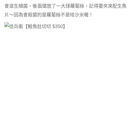
會滋生細菌，後面還放了一大球蘿蔔絲，記得要夾來配生魚
片～因為會殺菌的是蘿蔔絲不是哇沙米喔！