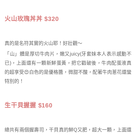
火山玫瑰丼丼 $320
真的是名符其實的火山耶！好壯觀～
「山」體是厚切牛肉片，嫩又juicy(牙套妹本人表示感動不
已)，上面還有一顆新鮮蛋黃，把它戳破後，牛肉配蛋液真
的超享受😍白色的是優格醬，微甜不酸，配著牛肉蔥花還蠻
特別的！
生干貝握握 $160
總共有兩個握壽司，干貝真的鮮Q又肥，超大一顆，上面還