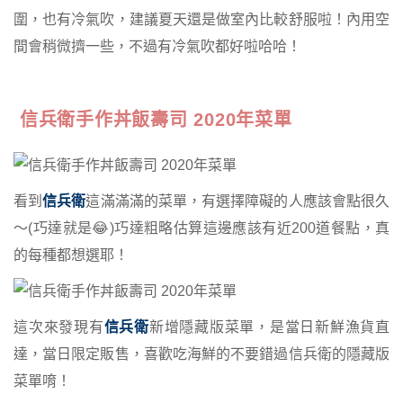
圍，也有冷氣吹，建議夏天還是做室內比較舒服啦！內用空
間會稍微擠一些，不過有冷氣吹都好啦哈哈！
信兵衛手作丼飯壽司 2020年菜單
看到
信兵衛
這滿滿滿的菜單，有選擇障礙的人應該會點很久
～(巧達就是😂)巧達粗略估算這邊應該有近200道餐點，真
的每種都想選耶！
這次來發現有
信兵衛
新增隱藏版菜單，是當日新鮮漁貨直
達，當日限定販售，喜歡吃海鮮的不要錯過信兵衛的隱藏版
菜單唷！