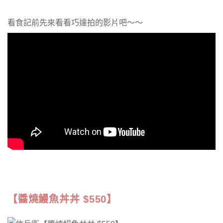
看食記前先來看看巧達拍的影片吧～～
【醬燒鰻魚丼丼 $550】