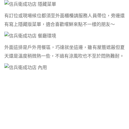
有訂位或現場候位都須至外面櫃檯請服務人員帶位，旁邊還
有寫上隱藏版菜單，適合喜歡嚐鮮來點不一樣的朋友～
外面這排是戶外用餐區，巧達就坐這邊，雖有屋簷遮蔽但夏
天還是溫度稍微熱一些，不過有涼風吹也不至於悶熱難耐。