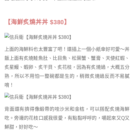
【海鮮炙燒丼丼 $380】
上面的海鮮料也太豐富了吧！還插上一個小紙傘好可愛～丼
飯上面有炙燒鮭魚肚、比目魚、松葉蟹、蟹膏、天使紅蝦、
炙星鰻、蝦卵、炙干貝、炙花枝，因為有炙燒過，大概五分
熟，所以不用怕一整碗都是生的，稍微炙燒過反而不易膩
唷！
背面還有擠得像緞帶的哇沙米和金桔，可以搭配炙燒海鮮
吃。旁邊的花枝口感我很愛，有點黏呼呼的，嚼起來又Q又
鮮甜，好好吃～