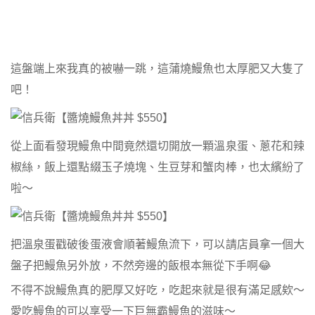
這盤端上來我真的被嚇一跳，這蒲燒鰻魚也太厚肥又大隻了
吧！
從上面看發現鰻魚中間竟然還切開放一顆溫泉蛋、蔥花和辣
椒絲，飯上還點綴玉子燒塊、生豆芽和蟹肉棒，也太繽紛了
啦～
把溫泉蛋戳破後蛋液會順著鰻魚流下，可以請店員拿一個大
盤子把鰻魚另外放，不然旁邊的飯根本無從下手啊😂
不得不說鰻魚真的肥厚又好吃，吃起來就是很有滿足感欸～
愛吃鰻魚的可以享受一下巨無霸鰻魚的滋味～