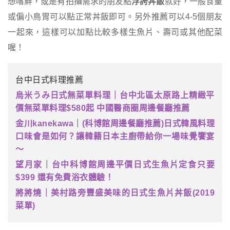
想嚐鮮，或是有拍攝需求的朋友點
浮誇丼飯
就好，一般食量
或偏小鳥胃可以點正常丼飯即可。另外推薦可以4-5個朋友
一起來，這樣可以加點比較多樣生魚片、壽司或其他配菜
喔！
台中日式料理推薦
烏米うみ日式無菜單料理｜台中北區太原路上精緻平
價無菜單料理$580起 中國醫商圈周邊餐廳推薦
金川kanekawa｜(科博館周邊餐廳推薦)日式韓風料理
口味會是如何？讓韓籍日本主廚帶給你一場味覺饗宴
～
望月家｜台中科博館周邊平價日式生魚片定食只要
$399 還有免費浴衣體驗！
將將燒｜美村路旁豐盛美味的日式生魚片丼飯(2019
菜單)