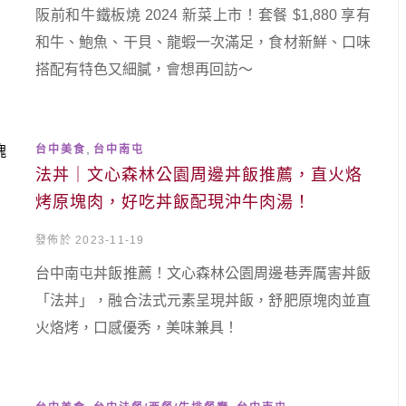
阪前和牛鐵板燒 2024 新菜上市！套餐 $1,880 享有
和牛、鮑魚、干貝、龍蝦一次滿足，食材新鮮、口味
搭配有特色又細膩，會想再回訪～
,
台中美食
台中南屯
法丼｜文心森林公園周邊丼飯推薦，直火烙
烤原塊肉，好吃丼飯配現沖牛肉湯！
發佈於 2023-11-19
台中南屯丼飯推薦！文心森林公園周邊巷弄厲害丼飯
「法丼」，融合法式元素呈現丼飯，舒肥原塊肉並直
火烙烤，口感優秀，美味兼具！