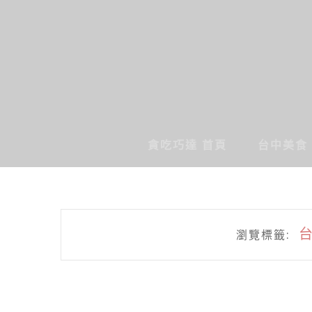
貪吃巧達 首頁
台中美食
瀏覽標籤: