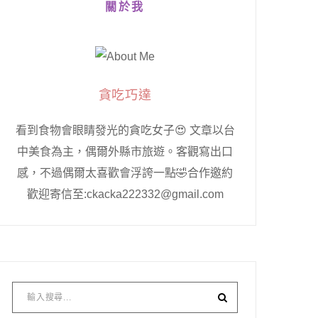
關於我
貪吃巧達
看到食物會眼睛發光的貪吃女子😍 文章以台
中美食為主，偶爾外縣市旅遊。客觀寫出口
感，不過偶爾太喜歡會浮誇一點🤣合作邀約
歡迎寄信至:ckacka222332@gmail.com