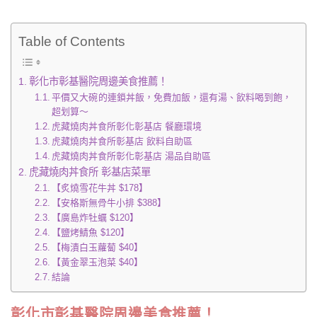
Table of Contents
彰化市彰基醫院周邊美食推薦！
平價又大碗的連鎖丼飯，免費加飯，還有湯、飲料喝到飽，
超划算～
虎藏燒肉丼食所彰化彰基店 餐廳環境
虎藏燒肉丼食所彰基店 飲料自助區
虎藏燒肉丼食所彰化彰基店 湯品自助區
虎藏燒肉丼食所 彰基店菜單
【炙燒雪花牛丼 $178】
【安格斯無骨牛小排 $388】
【廣島炸牡蠣 $120】
【鹽烤鯖魚 $120】
【梅漬白玉蘿蔔 $40】
【黃金翠玉泡菜 $40】
結論
彰化市彰基醫院周邊美食推薦！