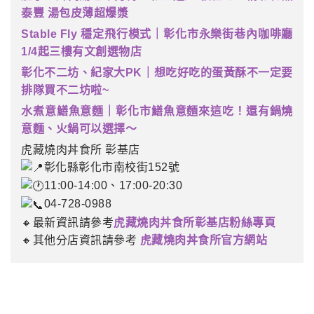
泰豐 湯包皮薄超爆漿
Stable Fly 穩定飛行模式｜彰化市永樂街巷內咖啡廳
1/4起三樓有文創選物店
彰化不二坊、紀家大PK｜想吃好吃的蛋黃酥不一定要
排隊買不二坊啦~
水煮意鱔魚意麵｜彰化市鱔魚意麵來這吃！還有鍋燒
意麵、火鍋可以選擇～
虎藏燒肉丼食所 彰基店
彰化縣彰化市南校街152號
11:00-14:00、17:00-20:30
04-728-0988
🔸最新資訊請參考
虎藏燒肉丼食所彰基店粉絲專頁
🔸其他分店資訊請參考
虎藏燒肉丼食所官方網站