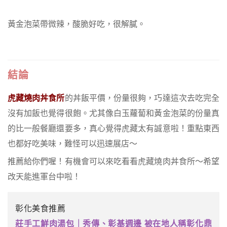
黃金泡菜帶微辣，酸脆好吃，很解膩。
結論
虎藏燒肉丼食所
的丼飯平價，份量很夠，巧達這次去吃完全
沒有加飯也覺得很飽。尤其像白玉蘿蔔和黃金泡菜的份量真
的比一般餐廳還要多，真心覺得虎藏太有誠意啦！重點東西
也都好吃美味，難怪可以迅速展店～
推薦給你們喔！有機會可以來吃看看虎藏燒肉丼食所～希望
改天能進軍台中啦！
彰化美食推薦
莊手工鮮肉湯包｜秀傳、彰基週邊 被在地人稱彰化鼎