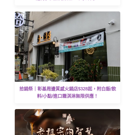
拾鍋祭｜彰基周邊質感火鍋店$328起，附白飯/飲
料/小點/進口霜淇淋無限供應！