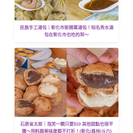
民族手工湯包｜彰化市新開幕湯包！知名秀水湯
包在彰化市也吃的到～
石原省太郎｜泡芙一顆只要$10 其他甜點也很平
價～用料跟美味度都不打折！(彰化/員林/斗六)