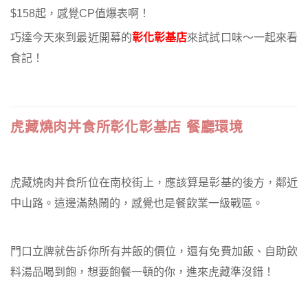
$158起，感覺CP值爆表啊！
巧達今天來到最近開幕的
彰化彰基店
來試試口味～一起來看
食記！
虎藏燒肉丼食所彰化彰基店 餐廳環境
虎藏燒肉丼食所位在南校街上，應該算是彰基的後方，鄰近
中山路。這邊滿熱鬧的，感覺也是餐飲業一級戰區。
門口立牌就告訴你所有丼飯的價位，還有免費加飯、自助飲
料湯品喝到飽，想要飽餐一頓的你，進來虎藏準沒錯！