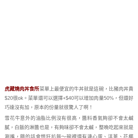
虎藏燒肉丼食所
菜單上最便宜的牛丼就是這碗，比豬肉丼貴
$20很ok。菜單還可以選擇+$40可以增加肉量50%，但還好
巧達沒有加，原本的份量就很驚人了啊！
雪花牛意外的油脂比例沒有很高，醬料香氣夠卻不會太鹹
膩，白飯的淋醬也是，有夠味卻不會太鹹，整晚吃起來就是
涮嘴，餓的話會想狂扒飯～碗裡還有溏心蛋、洋蔥、花椰