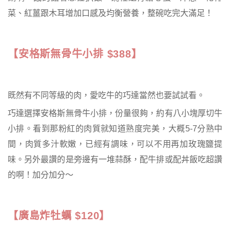
菜、紅薑跟木耳增加口感及均衡營養，整碗吃完大滿足！
【安格斯無骨牛小排 $388】
既然有不同等級的肉，愛吃牛的巧達當然也要試試看。
巧達選擇安格斯無骨牛小排，份量很夠，約有八小塊厚切牛
小排。看到那粉紅的肉質就知道熟度完美，大概5-7分熟中
間，肉質多汁軟嫩，已經有調味，可以不用再加玫瑰鹽提
味。另外最讚的是旁邊有一堆蒜酥，配牛排或配丼飯吃超讚
的啊！加分加分～
【廣島炸牡蠣 $120】