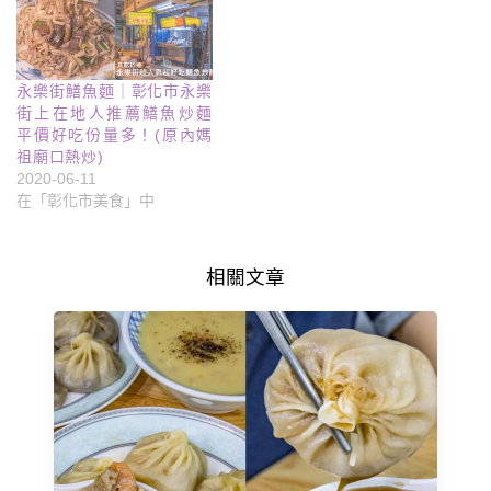
永樂街鱔魚麵｜彰化市永樂
街上在地人推薦鱔魚炒麵
平價好吃份量多！(原內媽
祖廟口熱炒)
2020-06-11
在「彰化市美食」中
相關文章