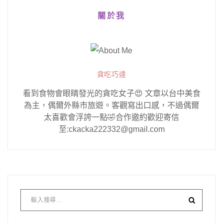
關於我
貪吃巧達
看到食物會眼睛發光的貪吃女子😍 文章以台中美食
為主，偶爾外縣市旅遊。客觀寫出口感，不過偶爾
太喜歡會浮誇一點🤣合作邀約歡迎寄信
至:ckacka222332@gmail.com