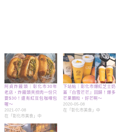
阿貞炸饅頭｜彰化市30年
下站帖｜彰化市爆紅芝士奶
老店，炸饅頭夾控肉一份只
蓋『白雪芒芒』回歸！爆多
要$30！還有紅豆包咖哩包
芒果顆粒，好芒啊～
喔～
2020-05-08
2021-07-08
在「彰化市美食」中
在「彰化市美食」中