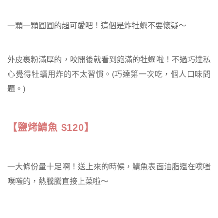
一顆一顆圓圓的超可愛吧！這個是炸牡蠣不要懷疑～
外皮裹粉滿厚的，咬開後就看到飽滿的牡蠣啦！不過巧達私
心覺得牡蠣用炸的不太習慣。(巧達第一次吃，個人口味問
題。)
【鹽烤鯖魚 $120】
一大條份量十足啊！送上來的時候，鯖魚表面油脂還在噗嗤
噗嗤的，熱騰騰直接上菜啦～