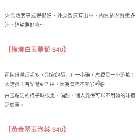
火侯熟度掌握得很好，外皮香氣有出來，肉質依然鮮嫩多
汁，這鯖魚好吃～
【梅漬白玉蘿蔔 $40】
兩碗份量都超多，別家的都只有一小碟，虎藏是一小碗欸！
太誇張！有點嚇到巧達，因為會吃不完啦
白玉蘿蔔的梅子味很重，偏甜，個人覺得可以不用醃的味道
那麼重。
【黃金翠玉泡菜 $40】