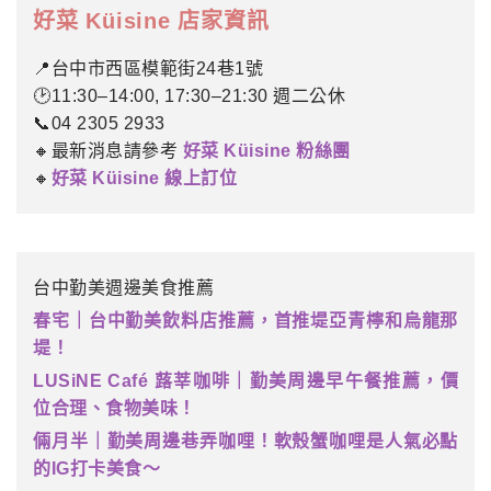
好菜 Küisine 店家資訊
📍台中市西區模範街24巷1號
🕑11:30–14:00, 17:30–21:30 週二公休
📞04 2305 2933
🔸最新消息請參考
好菜 Küisine 粉絲團
🔸
好菜 Küisine 線上訂位
台中勤美週邊美食推薦
春宅｜台中勤美飲料店推薦，首推堤亞青檸和烏龍那
堤！
LUSiNE Café 蕗莘咖啡｜勤美周邊早午餐推薦，價
位合理、食物美味！
倆月半｜勤美周邊巷弄咖哩！軟殼蟹咖哩是人氣必點
的IG打卡美食～