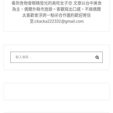
看到食物會眼睛發光的貪吃女子😍 文章以台中美食
為主，偶爾外縣市旅遊。客觀寫出口感，不過偶爾
太喜歡會浮誇一點🤣合作邀約歡迎寄信
至:ckacka222332@gmail.com