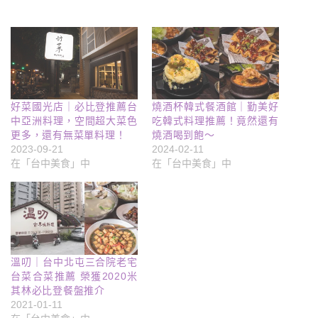
好菜國光店｜必比登推薦台
燒酒杯韓式餐酒館｜勤美好
中亞洲料理，空間超大菜色
吃韓式料理推薦！竟然還有
更多，還有無菜單料理！
燒酒喝到飽～
2023-09-21
2024-02-11
在「台中美食」中
在「台中美食」中
溫叨｜台中北屯三合院老宅
台菜合菜推薦 榮獲2020米
其林必比登餐盤推介
2021-01-11