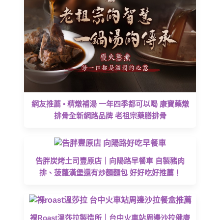
網友推薦 • 精燉補湯 一年四季都可以喝 康寶藥燉
排骨全新網路品牌 老祖宗藥膳排骨
告胖炭烤土司豐原店｜向陽路早餐車 自製豬肉
排、菠蘿漢堡還有炒麵麵包 好好吃好推薦！
裸Roast溫莎拉製造所｜台中火車站周邊沙拉健康