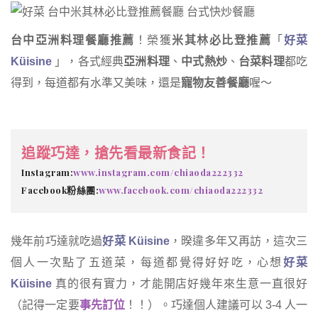
台中亞洲料理餐廳推薦
！榮獲
米其林必比登推薦
「
好菜
Küisine
」，各式經典
亞洲料理
、
中式熱炒
、
台菜料理
都吃
得到，每道都有水準又美味，還是
寵物友善餐廳
喔～
追蹤巧達，搶先看最新食記！
Instagram:
www.instagram.com/chiaoda222332
Facebook粉絲團:
www.facebook.com/chiaoda222332
幾年前巧達就吃過
好菜 Küisine
，暌違多年又再訪，這次三
個人一次點了五道菜，每道都覺得好好吃，心想
好菜
Küisine
真的很有實力，才能開店好幾年來生意一直很好
（記得一定要
事先訂位
！！）。巧達個人建議可以 3-4 人一