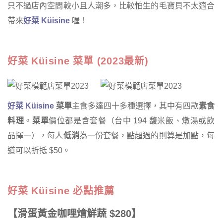
只不過店內空間較小且人潮多，比較怕生的毛寶貝不太適合
帶來
好菜 Küisine
喔！
好菜 Küisine 菜單 (2023最新)
好菜 Küisine
菜單
主食多達四十多種選擇，其中有四款
素食
料理
。
菜單
價位都是含套餐（台中 194 馥米飯、燉湯或飲
品擇一），每人
低消
為一份套餐，點超過的則算是加點，每
道可以折抵 $50。
好菜 Küisine 必點推薦
【滑蛋黃金咖哩燴鮮蔬 $280】