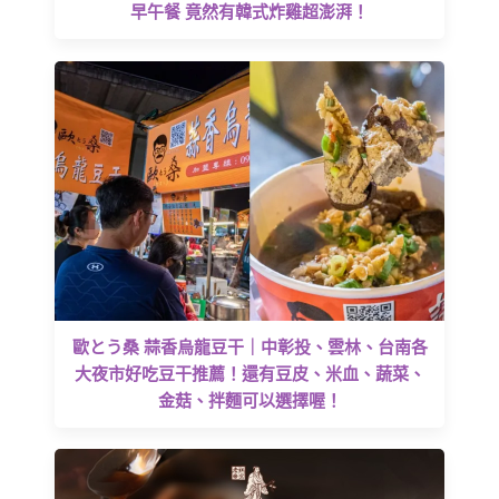
早午餐 竟然有韓式炸雞超澎湃！
歐とう桑 蒜香烏龍豆干｜中彰投、雲林、台南各
大夜市好吃豆干推薦！還有豆皮、米血、蔬菜、
金菇、拌麵可以選擇喔！