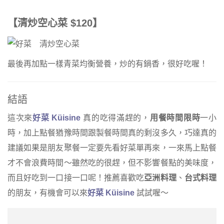
【清炒空心菜 $120】
最後再加點一樣青菜均衡營養，炒的有鍋香，很好吃喔！
結語
這次來
好菜 Küisine
真的吃得滿趕的，
用餐時間限時
一小
時，加上點餐猶豫時間跟製餐時間真的剩沒多久，巧達真的
建議如果是朋友聚餐一定要先看好菜單再來，一來馬上點餐
才不會浪費時間～雖然吃的很趕，但不影響餐點的美味度，
而且好吃到一口接一口呢！推薦喜歡吃
亞洲料理
、
台式料理
的朋友，有機會可以來
好菜 Küisine
試試喔～