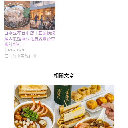
白水豆花台中店｜宜蘭礁溪
超人氣鹽滷豆花展店來台中
審計新村！
2020-10-30
在「台中美食」中
相關文章