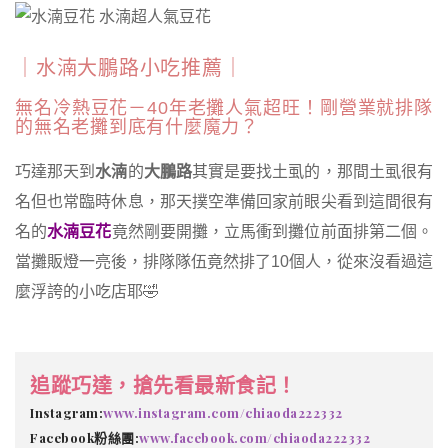
｜水湳大鵬路小吃推薦｜
無名冷熱豆花－40年老攤人氣超旺！剛營業就排隊
的無名老攤到底有什麼魔力？
巧達那天到
水湳
的
大鵬路
其實是要找土虱的，那間土虱很有
名但也常臨時休息，那天撲空準備回家前眼尖看到這間很有
名的
水湳豆花
竟然剛要開攤，立馬衝到攤位前面排第二個。
當攤販燈一亮後，排隊隊伍竟然排了10個人，從來沒看過這
麼浮誇的小吃店耶🤣
追蹤巧達，搶先看最新食記！
Instagram:
www.instagram.com/chiaoda222332
Facebook粉絲團:
www.facebook.com/chiaoda222332