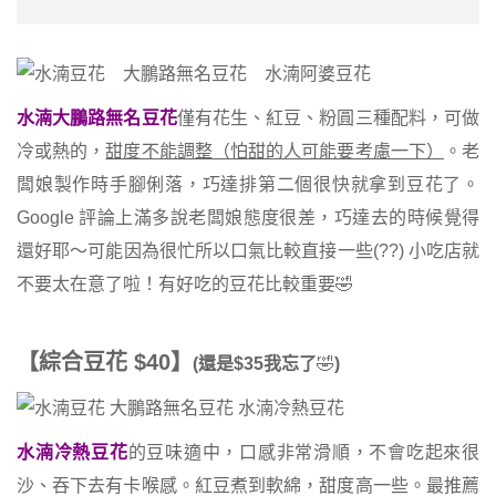
水湳大鵬路無名豆花
僅有花生、紅豆、粉圓三種配料，可做
冷或熱的，
甜度不能調整（怕甜的人可能要考慮一下）
。老
闆娘製作時手腳俐落，巧達排第二個很快就拿到豆花了。
Google 評論上滿多說老闆娘態度很差，巧達去的時候覺得
還好耶～可能因為很忙所以口氣比較直接一些(??) 小吃店就
不要太在意了啦！有好吃的豆花比較重要🤣
【綜合豆花
$40
】
(
還是
$35
我忘了
🤣
)
水湳冷熱豆花
的豆味適中，口感非常滑順，不會吃起來很
沙、吞下去有卡喉感。紅豆煮到軟綿，甜度高一些。最推薦