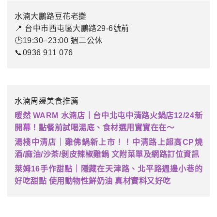
水湳大鵬路豆花老攤
📍 台中市西屯區大鵬路29-6號前
🕑19:30–23:00 週二公休
📞0936 911 076
水湳周邊美食推薦
暖然 WARM 水湳店｜台中北屯中清路火鍋店12/24新
開幕！點餐前試喝湯底、食材選用實實在在～
湯棧中清店｜雞佛鍋新上市！！中清路上超高CP燒
酒/麻油/沙茶/剝皮辣椒雞鍋 文附菜單及網路訂位資訊
萊姆16手作甜點｜隱藏在天津路、北平路週邊小巷的
好吃甜點 使用動物性鮮奶油 真材實料又好吃