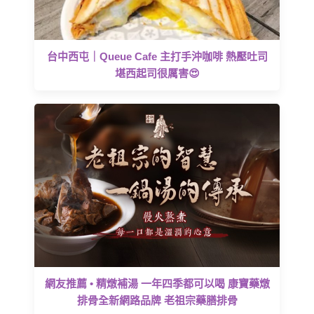
台中西屯｜Queue Cafe 主打手沖咖啡 熱壓吐司
堪西起司很厲害😍
網友推薦 • 精燉補湯 一年四季都可以喝 康寶藥燉
排骨全新網路品牌 老祖宗藥膳排骨