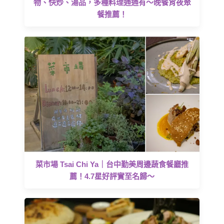
物、快炒、湯品，多種料理通通有～晚餐宵夜聚
餐推薦！
菜市場 Tsai Chi Ya｜台中勤美周邊蔬食餐廳推
薦！4.7星好評實至名歸～