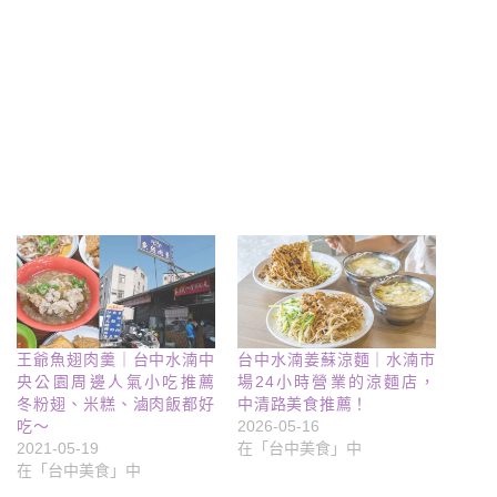
王爺魚翅肉羹｜台中水湳中
台中水湳姜蘇涼麵｜水湳市
央公園周邊人氣小吃推薦
場24小時營業的涼麵店，
冬粉翅、米糕、滷肉飯都好
中清路美食推薦！
吃～
2026-05-16
2021-05-19
在「台中美食」中
在「台中美食」中