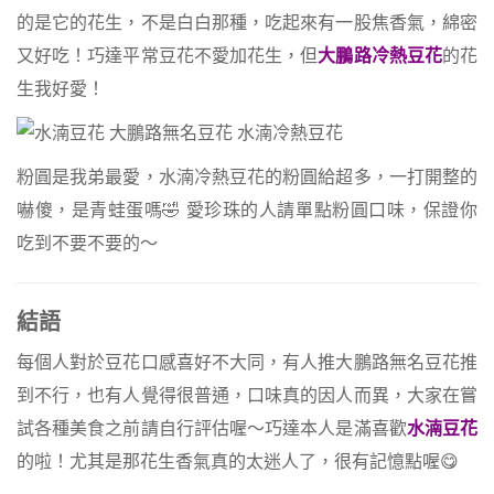
的是它的花生，不是白白那種，吃起來有一股焦香氣，綿密
又好吃！巧達平常豆花不愛加花生，但
大鵬路冷熱豆花
的花
生我好愛！
粉圓是我弟最愛，水湳冷熱豆花的粉圓給超多，一打開整的
嚇傻，是青蛙蛋嗎🤣 愛珍珠的人請單點粉圓口味，保證你
吃到不要不要的～
結語
每個人對於豆花口感喜好不大同，有人推大鵬路無名豆花推
到不行，也有人覺得很普通，口味真的因人而異，大家在嘗
試各種美食之前請自行評估喔～巧達本人是滿喜歡
水湳豆花
的啦！尤其是那花生香氣真的太迷人了，很有記憶點喔😋