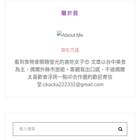
關於我
貪吃巧達
看到食物會眼睛發光的貪吃女子😍 文章以台中美食
為主，偶爾外縣市旅遊。客觀寫出口感，不過偶爾
太喜歡會浮誇一點🤣合作邀約歡迎寄信
至:ckacka222332@gmail.com