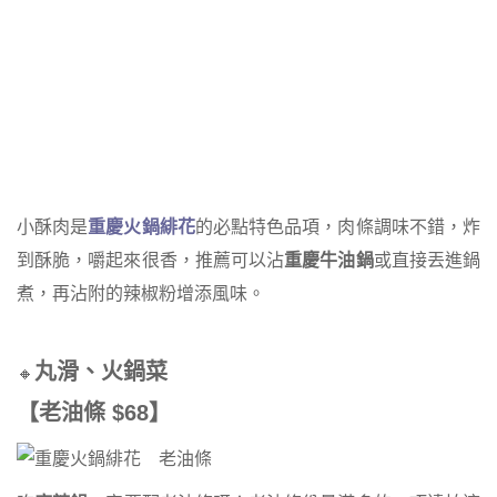
小酥肉是
重慶火鍋緋花
的必點特色品項，肉條調味不錯，炸
到酥脆，嚼起來很香，推薦可以沾
重慶牛油鍋
或直接丟進鍋
煮，再沾附的辣椒粉增添風味。
丸滑、火鍋菜
🔸
【老油條 $68】