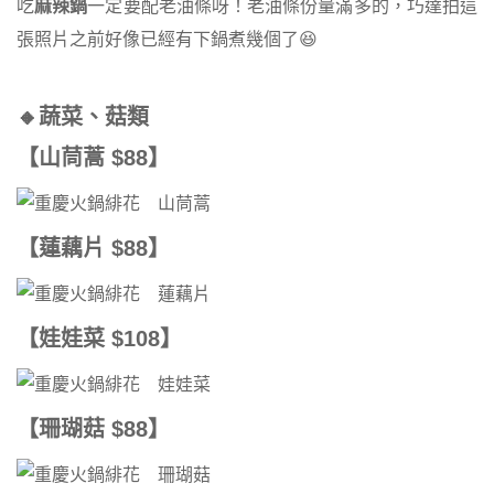
吃
麻辣鍋
一定要配老油條呀！老油條份量滿多的，巧達拍這
張照片之前好像已經有下鍋煮幾個了😆
🔸蔬菜、菇類
【山茼蒿 $88】
【蓮藕片 $88】
【娃娃菜 $108】
【珊瑚菇 $88】