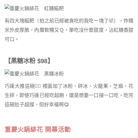
有四大塊糍粑（拍之前已經被貪吃的我吃一塊了🤣），炸糯
米外皮厚脆、內層軟糯又Ｑ，單吃沒什麼甜度，沾紅糖香甜
可口。
【黑糖冰粉 $98】
巧達大推這碗👍🏻 裡面加了冰粉、碎冰、火龍果、芝麻、花
生碎，即使巧達已經吃超飽，還是想要一口接一口吃，吃完
這碗肚子超撐，但好幸福啊😋
重慶火鍋緋花 開幕活動