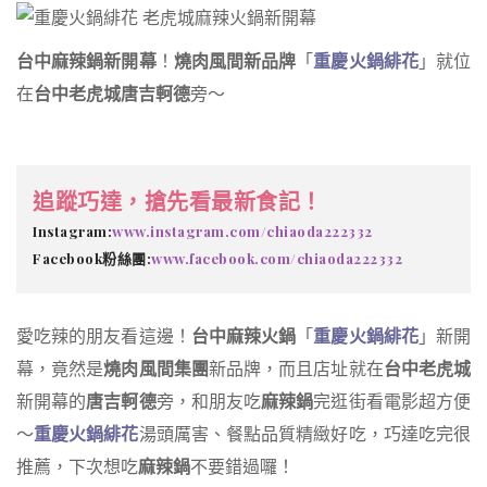
台中麻辣鍋新開幕
！
燒肉風間新品牌
「
重慶火鍋緋花
」就位
在
台中老虎城唐吉軻德
旁～
追蹤巧達，搶先看最新食記！
Instagram:
www.instagram.com/chiaoda222332
Facebook粉絲團:
www.facebook.com/chiaoda222332
愛吃辣的朋友看這邊！
台中麻辣火鍋
「
重慶火鍋緋花
」新開
幕，竟然是
燒肉風間集團
新品牌，而且店址就在
台中老虎城
新開幕的
唐吉軻德
旁，和朋友吃
麻辣鍋
完逛街看電影超方便
～
重慶火鍋緋花
湯頭厲害、餐點品質精緻好吃，巧達吃完很
推薦，下次想吃
麻辣鍋
不要錯過囉！