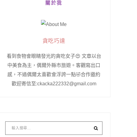
關於我
貪吃巧達
看到食物會眼睛發光的貪吃女子😍 文章以台
中美食為主，偶爾外縣市旅遊。客觀寫出口
感，不過偶爾太喜歡會浮誇一點🤣合作邀約
歡迎寄信至:ckacka222332@gmail.com