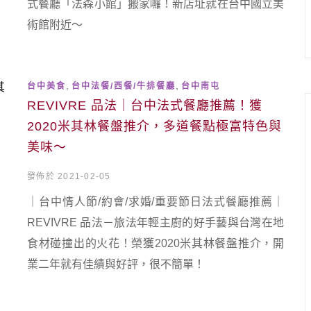
式餐廳「法森小館」搬家囉！新店址就在台中國立美
術館附近～
,
,
台中美食
台中法餐/西餐/牛排餐廳
台中南屯
REVIVRE 品法｜台中法式餐廳推薦！獲
2020米其林餐盤推介，多道餐點極富特色與
美味～
發佈於 2021-02-05
｜台中情人節/約會/求婚/重要節日法式餐廳推薦｜
REVIVRE 品法－旅法年輕主廚的好手藝與台灣在地
食材碰撞出的火花！榮獲2020米其林餐盤推介，開
業二年就有佳績與好評，很不簡單！