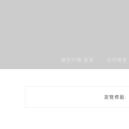
貪吃巧達 首頁
台中美食
瀏覽標籤: