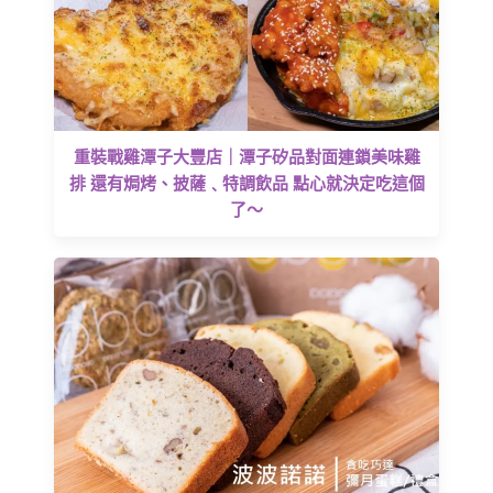
重裝戰雞潭子大豐店｜潭子矽品對面連鎖美味雞
排 還有焗烤、披薩﹑特調飲品 點心就決定吃這個
了～