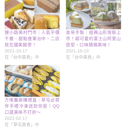
狸小路美村門市｜人氣平價
金帛手製｜經典山形塔新上
千層、甜點進軍台中，二店
市！超可愛的富士山阿里山
就在國美館旁！
造型，口味精緻美味！
2021-10-17
2021-10-13
在「台中美食」中
在「台中美食」中
方愫馨麻糬禮盒｜草屯必買
伴手禮冷凍送到你家！QQ
口感美味不打折～
2022-02-17
在「草屯美食」中