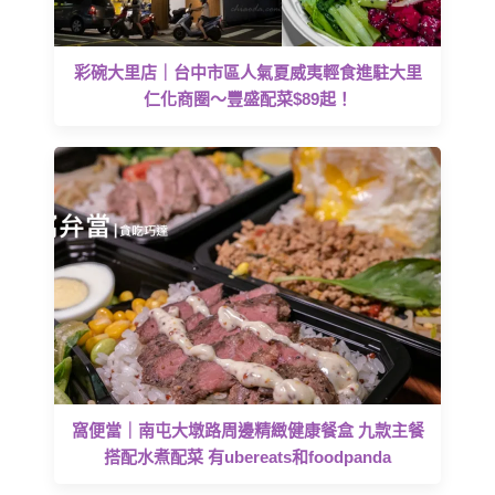
彩碗大里店｜台中市區人氣夏威夷輕食進駐大里
仁化商圈～豐盛配菜$89起！
窩便當｜南屯大墩路周邊精緻健康餐盒 九款主餐
搭配水煮配菜 有ubereats和foodpanda