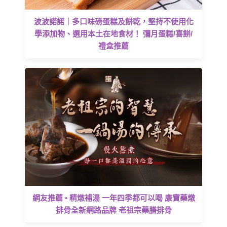
波波諾諾｜多口味磅蛋糕及餅乾，堅持不使用化
學添加物、選用本土在地食材！ 彌月蛋糕/喜餅/
禮盒推薦
網友推薦 • 精燉補湯 一年四季都可以喝 康寶藥燉
排骨全新網路品牌 老祖宗藥膳排骨