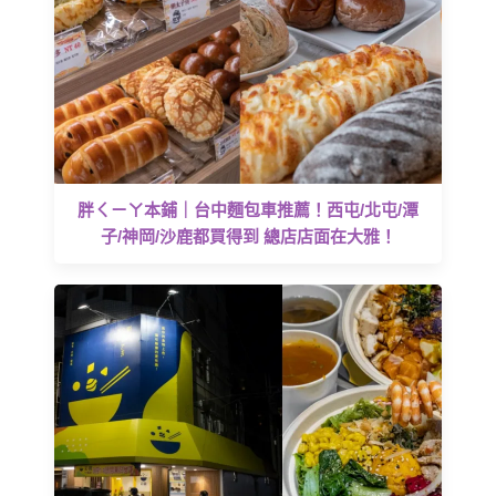
胖ㄑㄧㄚ本鋪｜台中麵包車推薦！西屯/北屯/潭
子/神岡/沙鹿都買得到 總店店面在大雅！